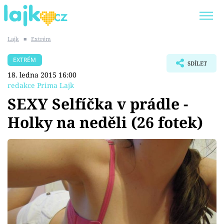
Lajk
■
Extrém
Trendy:
KARLOS VÉMOLA
ONLYFANS
EXTRÉM
SDÍLET
SHOPAHOLICADEL
CLASH OF THE STARS
18. ledna 2015 16:00
redakce Prima Lajk
SEXY Selfíčka v prádle -
Holky na neděli (26 fotek)
Témata
Showbyznys
Youtubeři
Virály