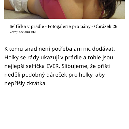
Sex a vztahy
Videa
Selfíčka v prádle - Fotogalerie pro pány - Obrázek 26
Sledujte prima+
Zdroj: sociální sítě
Přihlášení
K tomu snad není potřeba ani nic dodávat.
Holky se rády ukazují v prádle a tohle jsou
nejlepší selfíčka EVER. Slibujeme, že příští
Sledujte nás
neděli podobný dáreček pro holky, aby
nepřišly zkrátka.