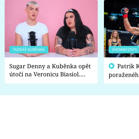
TADEÁŠ KUBĚNKA
SHOWBYZNYS
Sugar Denny a Kuběnka opět
Patrik Kincl se zastal
útočí na Veronicu Biasiol.
poraženéh
Proč je podle nich falešná a
fanoušci n
lže o své nevěře?