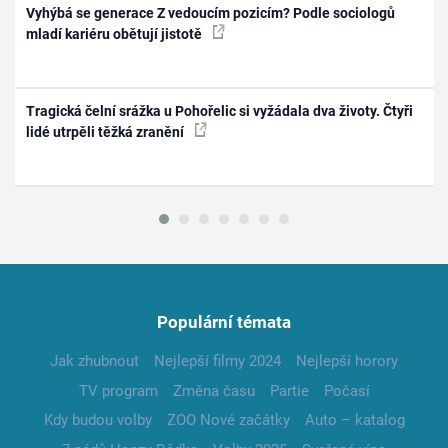
Vyhýbá se generace Z vedoucím pozicím? Podle sociologů
mladí kariéru obětují jistotě
Tragická čelní srážka u Pohořelic si vyžádala dva životy. Čtyři
lidé utrpěli těžká zranění
Populární témata
Jak zhubnout
Nejlepší filmy 2024
Nejlepší horory
TV program
Změna času
Partie
Počasí
Kdy budou volby
ZOO Nové začátky
Auto – katalog