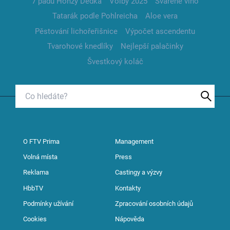
7 pádů Honzy Dědka
Volby 2025
Svařené víno
Tatarák podle Pohlreicha
Aloe vera
Pěstování lichořeřišnice
Výpočet ascendentu
Tvarohové knedlíky
Nejlepší palačinky
Švestkový koláč
O FTV Prima
Management
Volná místa
Press
Reklama
Castingy a výzvy
HbbTV
Kontakty
Podmínky užívání
Zpracování osobních údajů
Cookies
Nápověda