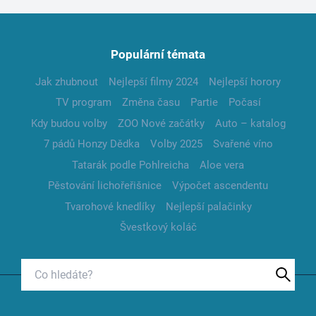
Populární témata
Jak zhubnout
Nejlepší filmy 2024
Nejlepší horory
TV program
Změna času
Partie
Počasí
Kdy budou volby
ZOO Nové začátky
Auto – katalog
7 pádů Honzy Dědka
Volby 2025
Svařené víno
Tatarák podle Pohlreicha
Aloe vera
Pěstování lichořeřišnice
Výpočet ascendentu
Tvarohové knedlíky
Nejlepší palačinky
Švestkový koláč