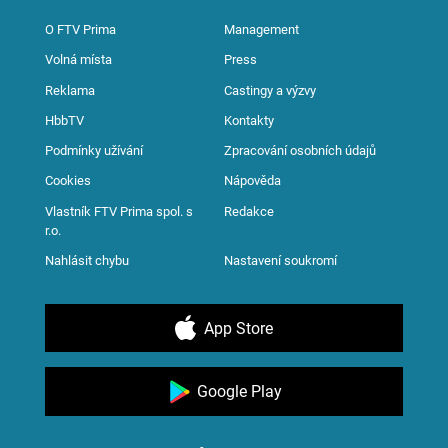
O FTV Prima
Management
Volná místa
Press
Reklama
Castingy a výzvy
HbbTV
Kontakty
Podmínky užívání
Zpracování osobních údajů
Cookies
Nápověda
Vlastník FTV Prima spol. s
Redakce
r.o.
Nahlásit chybu
Nastavení soukromí
App Store
Google Play