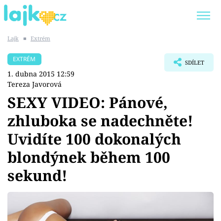
Lajk
■
Extrém
Trendy:
KARLOS VÉMOLA
ONLYFANS
EXTRÉM
SDÍLET
SHOPAHOLICADEL
CLASH OF THE STARS
1. dubna 2015 12:59
Tereza Javorová
SEXY VIDEO: Pánové,
zhluboka se nadechněte!
Témata
Uvidíte 100 dokonalých
Showbyznys
blondýnek během 100
sekund!
Youtubeři
Virály