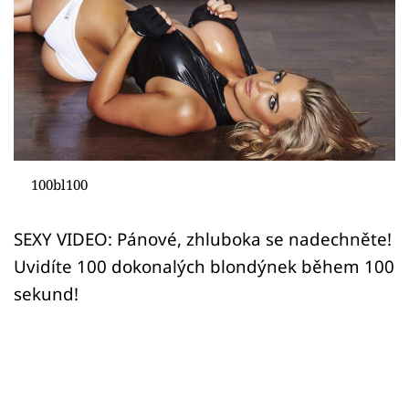
Sex a vztahy
Videa
Sledujte prima+
Přihlášení
100bl100
Sledujte nás
SEXY VIDEO: Pánové, zhluboka se nadechněte!
Uvidíte 100 dokonalých blondýnek během 100
sekund!