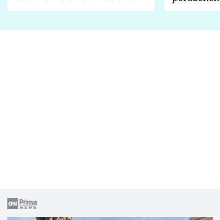
Proč je podle nich falešná a
fanoušci n
lže o své nevěře?