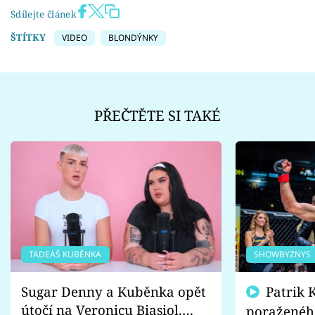
Sdílejte článek
ŠTÍTKY
VIDEO
BLONDÝNKY
PŘEČTĚTE SI TAKÉ
TADEÁŠ KUBĚNKA
SHOWBYZNYS
Sugar Denny a Kuběnka opět
Patrik Kincl se zastal
útočí na Veronicu Biasiol.
poraženéh