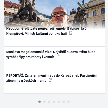
Neodborné, plýtváte penězi, píší umělci Babišovi kvůli
Klempířovi. Ministr kulturní politiku hájí
Muskova megalomanská vize: Největší budova světa bude
vyrábět čipy pro roboty i vesmír
REPORTÁŽ: Za tajemnými hrady do Karpat aneb Fascinující
zříceniny u českých hranic