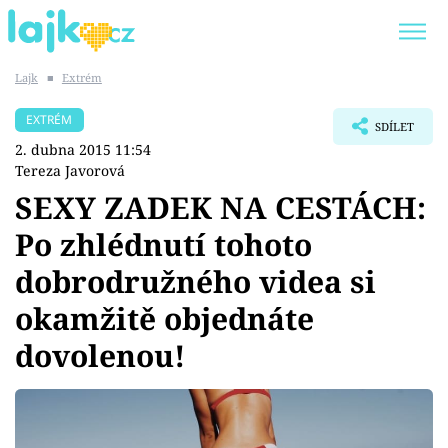
Lajk
■
Extrém
Trendy:
KARLOS VÉMOLA
ONLYFANS
EXTRÉM
SDÍLET
SHOPAHOLICADEL
CLASH OF THE STARS
2. dubna 2015 11:54
Tereza Javorová
SEXY ZADEK NA CESTÁCH:
Po zhlédnutí tohoto
Témata
dobrodružného videa si
Showbyznys
okamžitě objednáte
dovolenou!
Youtubeři
Virály