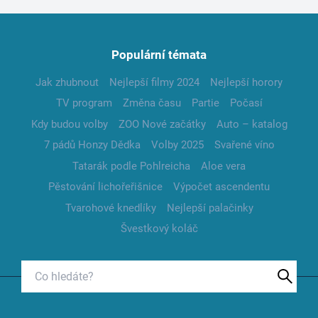
Populární témata
Jak zhubnout
Nejlepší filmy 2024
Nejlepší horory
TV program
Změna času
Partie
Počasí
Kdy budou volby
ZOO Nové začátky
Auto – katalog
7 pádů Honzy Dědka
Volby 2025
Svařené víno
Tatarák podle Pohlreicha
Aloe vera
Pěstování lichořeřišnice
Výpočet ascendentu
Tvarohové knedlíky
Nejlepší palačinky
Švestkový koláč