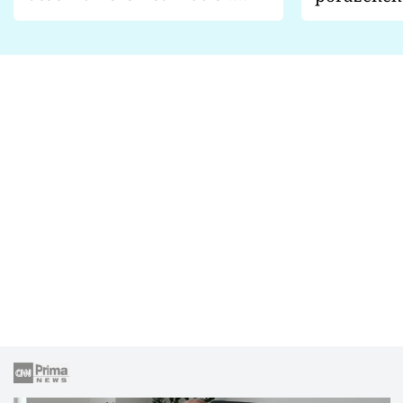
Proč je podle nich falešná a
fanoušci n
lže o své nevěře?