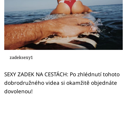
Sex a vztahy
Videa
Sledujte prima+
Přihlášení
zadeksexy1
Sledujte nás
SEXY ZADEK NA CESTÁCH: Po zhlédnutí tohoto
dobrodružného videa si okamžitě objednáte
dovolenou!