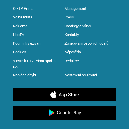
O FTV Prima
Management
Volná místa
Press
Reklama
Castingy a výzvy
HbbTV
Kontakty
Podmínky užívání
Zpracování osobních údajů
Cookies
Nápověda
Vlastník FTV Prima spol. s
Redakce
r.o.
Nahlásit chybu
Nastavení soukromí
App Store
Google Play