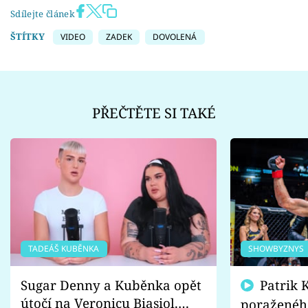
Sdílejte článek
ŠTÍTKY
VIDEO
ZADEK
DOVOLENÁ
PŘEČTĚTE SI TAKÉ
TADEÁŠ KUBĚNKA
SHOWBYZNYS
Sugar Denny a Kuběnka opět
Patrik Kincl se zastal
útočí na Veronicu Biasiol.
poraženéh