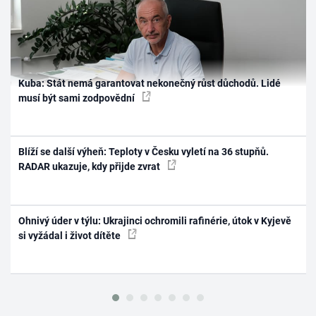
Kuba: Stát nemá garantovat nekonečný růst důchodů. Lidé
musí být sami zodpovědní
Blíží se další výheň: Teploty v Česku vyletí na 36 stupňů.
RADAR ukazuje, kdy přijde zvrat
Ohnivý úder v týlu: Ukrajinci ochromili rafinérie, útok v Kyjevě
si vyžádal i život dítěte