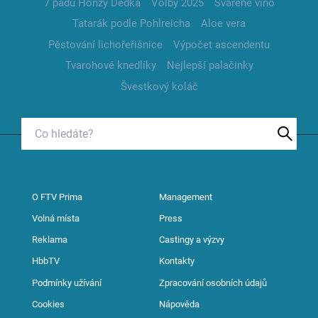
7 pádů Honzy Dědka
Volby 2025
Svařené víno
Tatarák podle Pohlreicha
Aloe vera
Pěstování lichořeřišnice
Výpočet ascendentu
Tvarohové knedlíky
Nejlepší palačinky
Švestkový koláč
O FTV Prima
Management
Volná místa
Press
Reklama
Castingy a výzvy
HbbTV
Kontakty
Podmínky užívání
Zpracování osobních údajů
Cookies
Nápověda