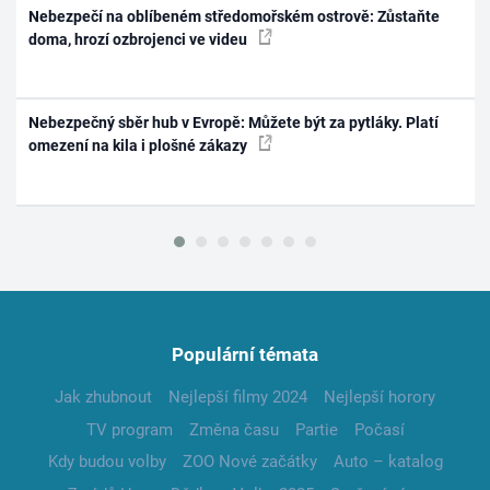
Nebezpečí na oblíbeném středomořském ostrově: Zůstaňte
doma, hrozí ozbrojenci ve videu
Nebezpečný sběr hub v Evropě: Můžete být za pytláky. Platí
omezení na kila i plošné zákazy
Populární témata
Jak zhubnout
Nejlepší filmy 2024
Nejlepší horory
TV program
Změna času
Partie
Počasí
Kdy budou volby
ZOO Nové začátky
Auto – katalog