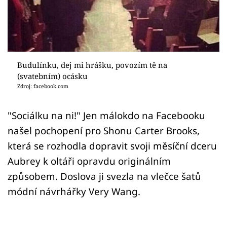
Sex a vztahy
Videa
Sledujte prima+
Budulínku, dej mi hrášku, povozím tě na
(svatebním) ocásku
Přihlášení
Zdroj: facebook.com
"Sociálku na ni!" Jen málokdo na Facebooku
Sledujte nás
našel pochopení pro Shonu Carter Brooks,
která se rozhodla dopravit svoji měsíční dceru
Aubrey k oltáři opravdu originálním
způsobem. Doslova ji svezla na vlečce šatů
módní návrhářky Very Wang.