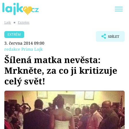
Lajk
■
Extrém
Trendy:
KARLOS VÉMOLA
ONLYFANS
EXTRÉM
SDÍLET
SHOPAHOLICADEL
CLASH OF THE STARS
3. června 2014 09:00
redakce Prima Lajk
Šílená matka nevěsta:
Mrkněte, za co ji kritizuje
Témata
celý svět!
Showbyznys
Youtubeři
Virály