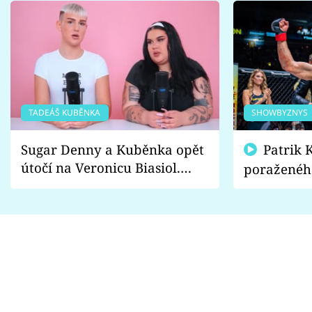
TADEÁŠ KUBĚNKA
SHOWBYZNYS
Sugar Denny a Kuběnka opět
Patrik Kincl se zastal
útočí na Veronicu Biasiol.
poraženéh
Proč je podle nich falešná a
fanoušci n
lže o své nevěře?