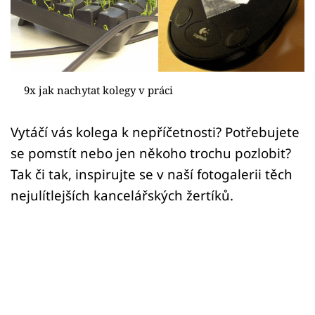
Sex a vztahy
Videa
Sledujte prima+
9x jak nachytat kolegy v práci
Přihlášení
Vytáčí vás kolega k nepříčetnosti? Potřebujete
se pomstít nebo jen někoho trochu pozlobit?
Sledujte nás
Tak či tak, inspirujte se v naší fotogalerii těch
nejulítlejších kancelářských žertíků.