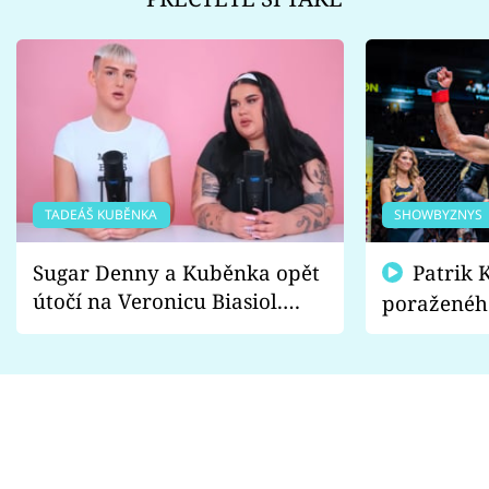
TADEÁŠ KUBĚNKA
SHOWBYZNYS
Sugar Denny a Kuběnka opět
Patrik Kincl se zastal
útočí na Veronicu Biasiol.
poraženéh
Proč je podle nich falešná a
fanoušci n
lže o své nevěře?