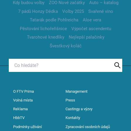
Kdy budou volby
ZOO Nové začátky
Auto – katalog
7 pádů Honzy Dědka
Volby 2025
Svařené víno
Tatarák podle Pohlreicha
Aloe vera
Pěstování lichořeřišnice
Výpočet ascendentu
Tvarohové knedlíky
Nejlepší palačinky
Švestkový koláč
O FTV Prima
Management
Volná místa
Press
Reklama
Castingy a výzvy
HbbTV
Kontakty
Podmínky užívání
Zpracování osobních údajů