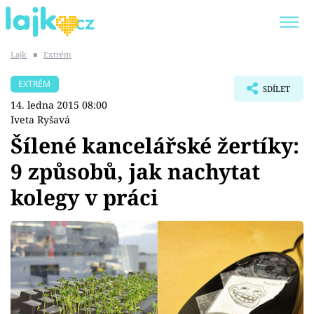
Lajk
■
Extrém
Trendy:
KARLOS VÉMOLA
ONLYFANS
EXTRÉM
SDÍLET
SHOPAHOLICADEL
CLASH OF THE STARS
14. ledna 2015 08:00
Iveta Ryšavá
Šílené kancelářské žertíky:
9 způsobů, jak nachytat
Témata
kolegy v práci
Showbyznys
Youtubeři
Virály