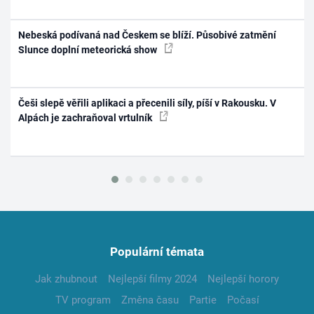
Nebeská podívaná nad Českem se blíží. Působivé zatmění
Slunce doplní meteorická show
Češi slepě věřili aplikaci a přecenili síly, píší v Rakousku. V
Alpách je zachraňoval vrtulník
Populární témata
Jak zhubnout
Nejlepší filmy 2024
Nejlepší horory
TV program
Změna času
Partie
Počasí