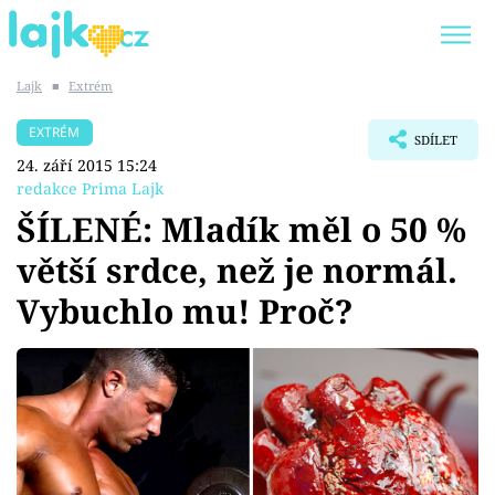
Lajk
■
Extrém
Trendy:
KARLOS VÉMOLA
ONLYFANS
EXTRÉM
SDÍLET
SHOPAHOLICADEL
CLASH OF THE STARS
24. září 2015 15:24
redakce Prima Lajk
ŠÍLENÉ: Mladík měl o 50 %
větší srdce, než je normál.
Témata
Vybuchlo mu! Proč?
Showbyznys
Youtubeři
Virály