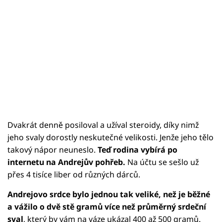
Dvakrát denně posiloval a užíval steroidy, díky nimž
jeho svaly dorostly neskutečné velikosti. Jenže jeho tělo
takový nápor neuneslo.
Teď rodina vybírá po
internetu na Andrejův pohřeb.
Na účtu se sešlo už
přes 4 tisíce liber od různých dárců.
Andrejovo srdce bylo jednou tak veliké, než je běžné
a vážilo o dvě stě gramů více než průměrný srdeční
sval
, který by vám na váze ukázal 400 až 500 gramů.