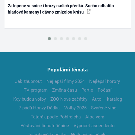
Zatopené vesnice i hrůzy našich předků. Sucho odhalilo
hladové kameny i dávno zmizelou krásu
Populární témata
Jak zhubnout
Nejlepší filmy 2024
Nejlepší horory
TV program
Změna času
Partie
Počasí
Kdy budou volby
ZOO Nové začátky
Auto – katalog
7 pádů Honzy Dědka
Volby 2025
Svařené víno
Tatarák podle Pohlreicha
Aloe vera
Pěstování lichořeřišnice
Výpočet ascendentu
Tvarohové knedlíky
Nejlepší palačinky