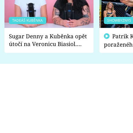
TADEÁŠ KUBĚNKA
SHOWBYZNYS
Sugar Denny a Kuběnka opět
Patrik Kincl se zastal
útočí na Veronicu Biasiol.
poraženéh
Proč je podle nich falešná a
fanoušci n
lže o své nevěře?