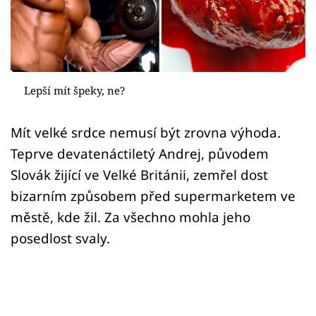
Sex a vztahy
Videa
Sledujte prima+
Lepší mít špeky, ne?
Přihlášení
Mít velké srdce nemusí být zrovna výhoda.
Teprve devatenáctiletý Andrej, původem
Sledujte nás
Slovák žijící ve Velké Británii, zemřel dost
bizarním způsobem před supermarketem ve
městě, kde žil. Za všechno mohla jeho
posedlost svaly.