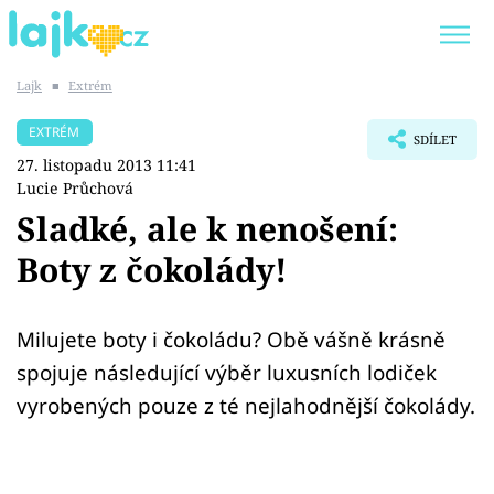
Lajk
■
Extrém
Trendy:
KARLOS VÉMOLA
ONLYFANS
EXTRÉM
SDÍLET
SHOPAHOLICADEL
CLASH OF THE STARS
27. listopadu 2013 11:41
Lucie Průchová
Sladké, ale k nenošení:
Boty z čokolády!
Témata
Showbyznys
Milujete boty i čokoládu? Obě vášně krásně
spojuje následující výběr luxusních lodiček
Youtubeři
vyrobených pouze z té nejlahodnější čokolády.
Virály