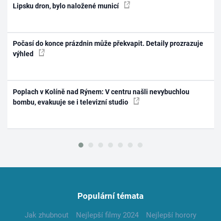
Lipsku dron, bylo naložené municí
Počasí do konce prázdnin může překvapit. Detaily prozrazuje
výhled
Poplach v Kolíně nad Rýnem: V centru našli nevybuchlou
bombu, evakuuje se i televizní studio
Populární témata
Jak zhubnout
Nejlepší filmy 2024
Nejlepší horory