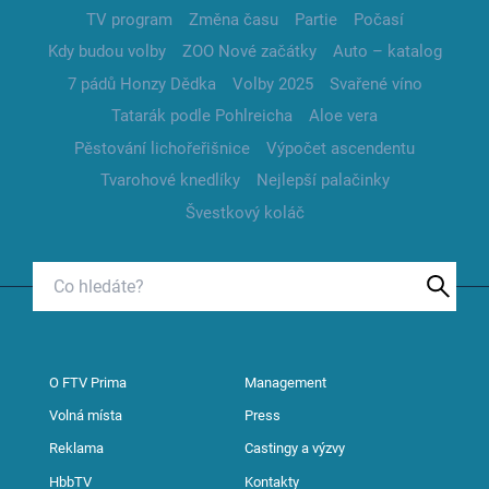
TV program
Změna času
Partie
Počasí
Kdy budou volby
ZOO Nové začátky
Auto – katalog
7 pádů Honzy Dědka
Volby 2025
Svařené víno
Tatarák podle Pohlreicha
Aloe vera
Pěstování lichořeřišnice
Výpočet ascendentu
Tvarohové knedlíky
Nejlepší palačinky
Švestkový koláč
O FTV Prima
Management
Volná místa
Press
Reklama
Castingy a výzvy
HbbTV
Kontakty