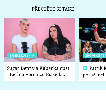
PŘEČTĚTE SI TAKÉ
TADEÁŠ KUBĚNKA
SHOWBYZNYS
Sugar Denny a Kuběnka opět
Patrik Kincl se zastal
útočí na Veronicu Biasiol.
poraženéh
Proč je podle nich falešná a
fanoušci n
lže o své nevěře?