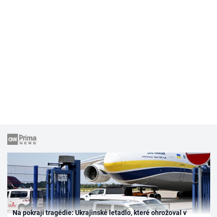
Na pokraji tragédie: Ukrajinské letadlo, které ohrožoval v