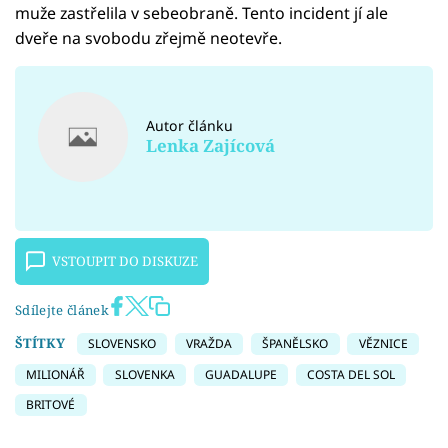
muže zastřelila v sebeobraně. Tento incident jí ale
dveře na svobodu zřejmě neotevře.
Autor článku
Lenka Zajícová
VSTOUPIT DO DISKUZE
Sdílejte článek
ŠTÍTKY
SLOVENSKO
VRAŽDA
ŠPANĚLSKO
VĚZNICE
MILIONÁŘ
SLOVENKA
GUADALUPE
COSTA DEL SOL
BRITOVÉ