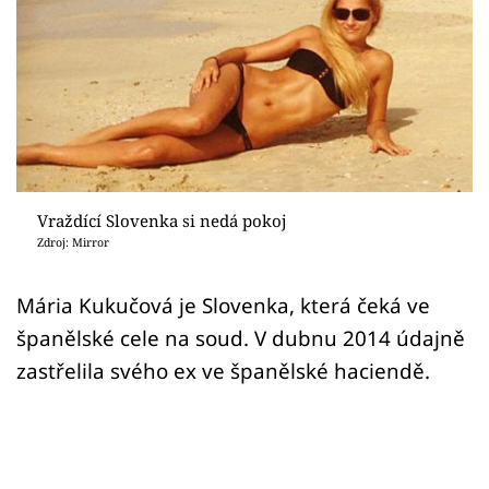
Sex a vztahy
Videa
Sledujte prima+
Přihlášení
Vraždící Slovenka si nedá pokoj
Zdroj: Mirror
Sledujte nás
Mária Kukučová je Slovenka, která čeká ve
španělské cele na soud. V dubnu 2014 údajně
zastřelila svého ex ve španělské haciendě.