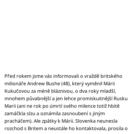
Před rokem jsme vás informovali o vraždě britského
milionáře Andrew Bushe (48), který vyměnil Márii
Kukučovou za méně bláznivou, o dva roky mladší,
mnohem půvabnější a jen lehce promiskuitnější Rusku
Marii (ani ne rok po úmrtí svého milence totiž hbitě
zamáčkla slzu a oznámila zasnoubení s jiným
pracháčem). Ale zpátky k Márii. Slovenka neunesla
rozchod s Britem a neustále ho kontaktovala, prosila o