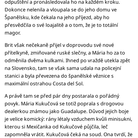
odpuštění a pronásledovala ho na každém kroku.
Dokonce nelenila a vloupala se do jeho domu ve
Španělsku, kde čekala na jeho příjezd, aby ho
přesvědčila o své loajalitě a o tom, že je to totální
magor.
Brit však nečekaně přijel v doprovodu své nové
přítelkyně, zmiňované ruské slečny, a Mária ho za to
odměnila dvěma kulkami. Ihned po vraždě utekla zpět
na Slovensko, tam se však sama udala na policejní
stanici a byla převezena do španělské věznice s
maximální ostrahou Costa del Sol.
A právě tam se před pár dny postarala o pořádný
povyk. Mária Kukučová se totiž poprala s drogovou
dealerkou známou jako Guadalupe. Důvod jejich boje
je velice komický: rány létaly vzduchem kvůli minisukni,
kterou si Mexičanka od Kukučové půjčila, leč
zapomněla vrátit. Kukučová čeká na soud. Ona tvrdí, že