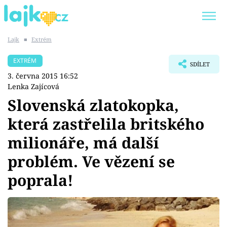
Lajk
■
Extrém
Trendy:
KARLOS VÉMOLA
ONLYFANS
EXTRÉM
SDÍLET
SHOPAHOLICADEL
CLASH OF THE STARS
3. června 2015 16:52
Lenka Zajícová
Slovenská zlatokopka,
která zastřelila britského
Témata
milionáře, má další
Showbyznys
problém. Ve vězení se
poprala!
Youtubeři
Virály