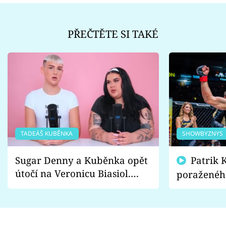
PŘEČTĚTE SI TAKÉ
TADEÁŠ KUBĚNKA
SHOWBYZNYS
Sugar Denny a Kuběnka opět
Patrik Kincl se zastal
útočí na Veronicu Biasiol.
poraženéh
Proč je podle nich falešná a
fanoušci n
lže o své nevěře?