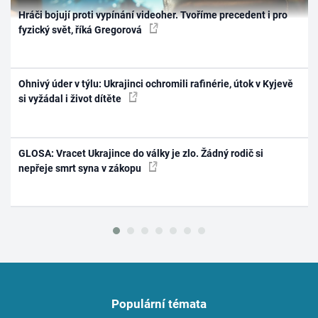
Hráči bojují proti vypínání videoher. Tvoříme precedent i pro
fyzický svět, říká Gregorová
Ohnivý úder v týlu: Ukrajinci ochromili rafinérie, útok v Kyjevě
si vyžádal i život dítěte
GLOSA: Vracet Ukrajince do války je zlo. Žádný rodič si
nepřeje smrt syna v zákopu
Populární témata