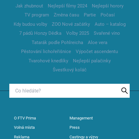
Jak zhubnout
Nejlepší filmy 2024
Nejlepší horory
TV program
Změna času
Partie
Počasí
Kdy budou volby
ZOO Nové začátky
Auto – katalog
7 pádů Honzy Dědka
Volby 2025
Svařené víno
Tatarák podle Pohlreicha
Aloe vera
Pěstování lichořeřišnice
Výpočet ascendentu
Tvarohové knedlíky
Nejlepší palačinky
Švestkový koláč
O FTV Prima
Management
Volná místa
Press
Reklama
Castingy a výzvy