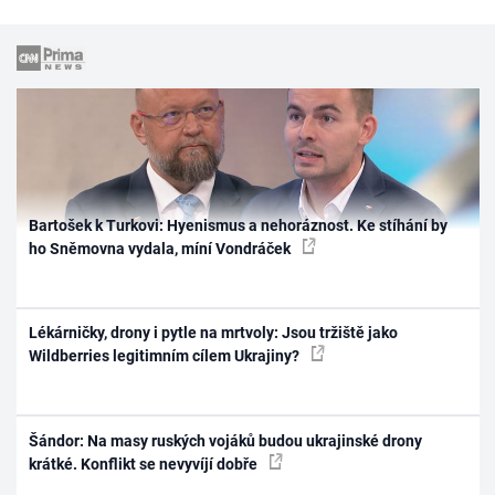
Bartošek k Turkovi: Hyenismus a nehoráznost. Ke stíhání by
ho Sněmovna vydala, míní Vondráček
Lékárničky, drony i pytle na mrtvoly: Jsou tržiště jako
Wildberries legitimním cílem Ukrajiny?
Šándor: Na masy ruských vojáků budou ukrajinské drony
krátké. Konflikt se nevyvíjí dobře