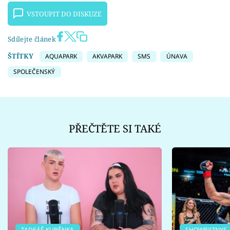
VSTOUPIT DO DISKUZE
Sdílejte článek
ŠTÍTKY
AQUAPARK
AKVAPARK
SMS
ÚNAVA
SPOLEČENSKÝ
PŘEČTĚTE SI TAKÉ
TADEÁŠ KUBĚNKA
SHOWBYZNYS