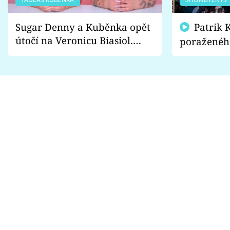
Sugar Denny a Kuběnka opět
Patrik Kincl se zastal
útočí na Veronicu Biasiol.
poraženéh
Proč je podle nich falešná a
fanoušci n
lže o své nevěře?