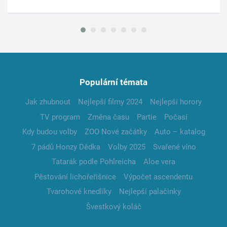
Populární témata
Jak zhubnout
Nejlepší filmy 2024
Nejlepší horory
TV program
Změna času
Partie
Počasí
Kdy budou volby
ZOO Nové začátky
Auto – katalog
7 pádů Honzy Dědka
Volby 2025
Svařené víno
Tatarák podle Pohlreicha
Aloe vera
Pěstování lichořeřišnice
Výpočet ascendentu
Tvarohové knedlíky
Nejlepší palačinky
Švestkový koláč