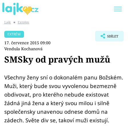
Lajk
■
Extrém
Trendy:
KARLOS VÉMOLA
ONLYFANS
EXTRÉM
SDÍLET
SHOPAHOLICADEL
CLASH OF THE STARS
17. července 2015 09:00
Vendula Kochanová
SMSky od pravých mužů
Témata
Všechny ženy sní o dokonalém panu Božském.
Muži, který bude svou vyvolenou bezmezně
Showbyznys
obdivovat, pro kterého nebude existovat
Youtubeři
žádná jiná žena a který svou milou i silně
společensky unavenou odnese domů na
Virály
zádech. Světe div se, takoví muži existují.