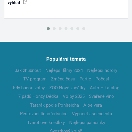
výhled
Populární témata
Jak zhubnout
Nejlepší filmy 2024
Nejlepší horory
TV program
Změna času
Partie
Počasí
Kdy budou volby
ZOO Nové začátky
Auto – katalog
7 pádů Honzy Dědka
Volby 2025
Svařené víno
Tatarák podle Pohlreicha
Aloe vera
Pěstování lichořeřišnice
Výpočet ascendentu
Tvarohové knedlíky
Nejlepší palačinky
Švestkový koláč