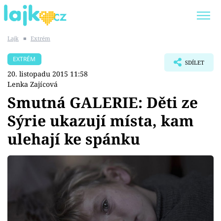
Lajk
■
Extrém
Trendy:
KARLOS VÉMOLA
ONLYFANS
EXTRÉM
SDÍLET
SHOPAHOLICADEL
CLASH OF THE STARS
20. listopadu 2015 11:58
Lenka Zajícová
Smutná GALERIE: Děti ze
Sýrie ukazují místa, kam
Témata
ulehají ke spánku
Showbyznys
Youtubeři
Virály