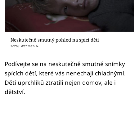
Sex a vztahy
Videa
Sledujte prima+
Neskutečně smutný pohled na spící děti
Zdroj: Wenman A.
Přihlášení
Podívejte se na neskutečně smutné snímky
spících dětí, které vás nenechají chladnými.
Sledujte nás
Děti uprchlíků ztratili nejen domov, ale i
dětství.