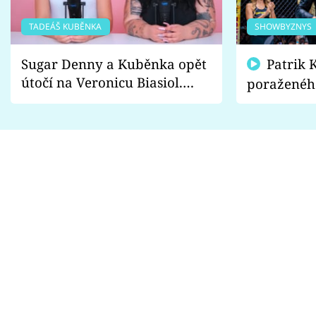
TADEÁŠ KUBĚNKA
SHOWBYZNYS
Sugar Denny a Kuběnka opět
Patrik Kincl se zastal
útočí na Veronicu Biasiol.
poraženéh
Proč je podle nich falešná a
fanoušci n
lže o své nevěře?