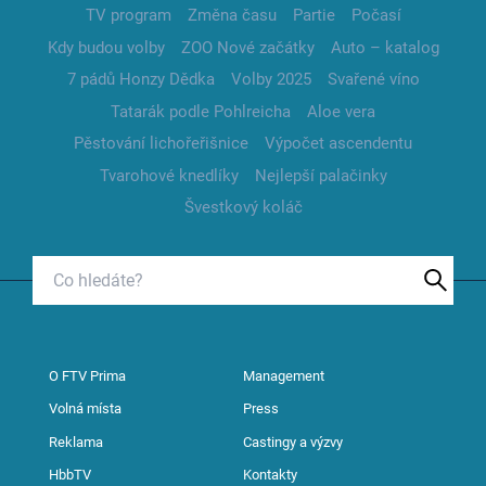
TV program
Změna času
Partie
Počasí
Kdy budou volby
ZOO Nové začátky
Auto – katalog
7 pádů Honzy Dědka
Volby 2025
Svařené víno
Tatarák podle Pohlreicha
Aloe vera
Pěstování lichořeřišnice
Výpočet ascendentu
Tvarohové knedlíky
Nejlepší palačinky
Švestkový koláč
O FTV Prima
Management
Volná místa
Press
Reklama
Castingy a výzvy
HbbTV
Kontakty