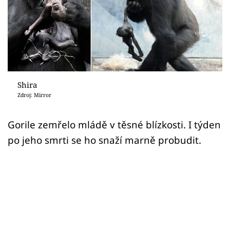
Sex a vztahy
Videa
Sledujte prima+
Přihlášení
Shira
Zdroj: Mirror
Sledujte nás
Gorile zemřelo mládě v těsné blízkosti. I týden
po jeho smrti se ho snaží marně probudit.