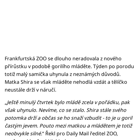
Frankfurtská ZOO se dlouho neradovala z nového
přírůstku v podobě gorilího mláděte. Týden po porodu
totiž malý samička uhynula z neznámých důvodů.
Matka Shira se však mláděte nehodlá vzdát a tělíčko
neustále drží v náručí.
„
Ještě minulý čtvrtek bylo mládě zcela v pořádku, pak
však uhynulo. Nevíme, co se stalo. Shira stále svého
potomka drží a občas se ho snaží vzbudit - to je u goril
častým jevem. Pouto mezi matkou a mládětem je totiž
neobvykle silné
.“ Řekl pro Daily Mail ředitel ZOO,