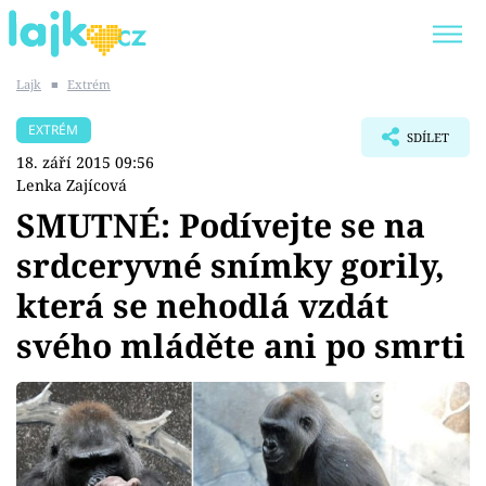
Lajk
■
Extrém
Trendy:
KARLOS VÉMOLA
ONLYFANS
EXTRÉM
SDÍLET
SHOPAHOLICADEL
CLASH OF THE STARS
18. září 2015 09:56
Lenka Zajícová
SMUTNÉ: Podívejte se na
srdceryvné snímky gorily,
Témata
která se nehodlá vzdát
Showbyznys
svého mláděte ani po smrti
Youtubeři
Virály