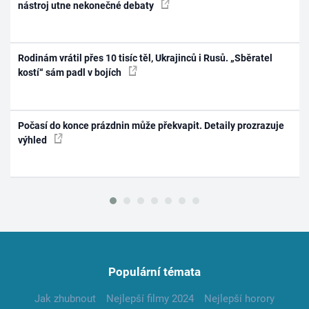
nástroj utne nekonečné debaty
Rodinám vrátil přes 10 tisíc těl, Ukrajinců i Rusů. „Sběratel
kostí“ sám padl v bojích
Počasí do konce prázdnin může překvapit. Detaily prozrazuje
výhled
Populární témata
Jak zhubnout
Nejlepší filmy 2024
Nejlepší horory