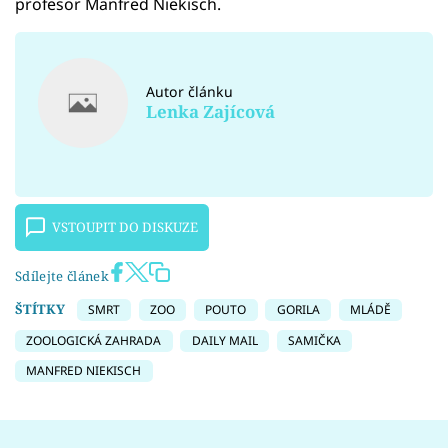
profesor Manfred Niekisch.
Autor článku
Lenka Zajícová
VSTOUPIT DO DISKUZE
Sdílejte článek
ŠTÍTKY
SMRT
ZOO
POUTO
GORILA
MLÁDĚ
ZOOLOGICKÁ ZAHRADA
DAILY MAIL
SAMIČKA
MANFRED NIEKISCH