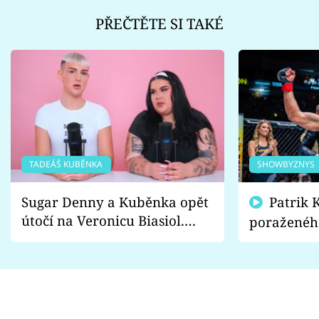
PŘEČTĚTE SI TAKÉ
TADEÁŠ KUBĚNKA
SHOWBYZNYS
Sugar Denny a Kuběnka opět
Patrik Kincl se zastal
útočí na Veronicu Biasiol.
poraženéh
Proč je podle nich falešná a
fanoušci n
lže o své nevěře?