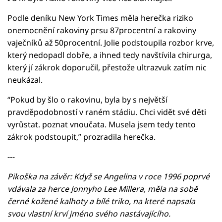
Podle deníku New York Times měla herečka riziko
onemocnění rakoviny prsu 87procentní a rakoviny
vaječníků až 50procentní. Jolie podstoupila rozbor krve,
který nedopadl dobře, a ihned tedy navštívila chirurga,
který jí zákrok doporučil, přestože ultrazvuk zatím nic
neukázal.
“Pokud by šlo o rakovinu, byla by s největší
pravděpodobností v raném stádiu. Chci vidět své děti
vyrůstat. poznat vnoučata. Musela jsem tedy tento
zákrok podstoupit,” prozradila herečka.
---
Pikoška na závěr: Když se Angelina v roce 1996 poprvé
vdávala za herce Jonnyho Lee Millera, měla na sobě
černé kožené kalhoty a bílé triko, na které napsala
svou vlastní krví jméno svého nastávajícího.