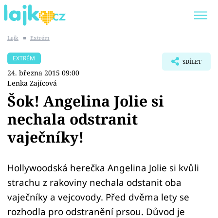
Lajk
■
Extrém
Trendy:
KARLOS VÉMOLA
ONLYFANS
EXTRÉM
SDÍLET
SHOPAHOLICADEL
CLASH OF THE STARS
24. března 2015 09:00
Lenka Zajícová
Šok! Angelina Jolie si
nechala odstranit
Témata
vaječníky!
Showbyznys
Hollywoodská herečka Angelina Jolie si kvůli
Youtubeři
strachu z rakoviny nechala odstanit oba
Virály
vaječníky a vejcovody. Před dvěma lety se
rozhodla pro odstranění prsou. Důvod je