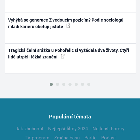
Vyhýbá se generace Z vedoucím pozicím? Podle sociologů
mladí kariéru obětují jistotě
Tragická čelní srážka u Pohořelic si vyžádala dva životy. Čtyři
lidé utrpěli těžká zranění
Populární témata
Jak zhubnout
Nejlepší filmy 2024
Nejlepší horory
TV program
Změna času
Partie
Počasí