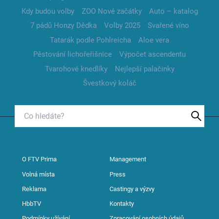
Kdy budou volby
ZOO Nové začátky
Auto – katalog
7 pádů Honzy Dědka
Volby 2025
Svařené víno
Tatarák podle Pohlreicha
Aloe vera
Pěstování lichořeřišnice
Výpočet ascendentu
Tvarohové knedlíky
Nejlepší palačinky
Švestkový koláč
O FTV Prima
Management
Volná místa
Press
Reklama
Castingy a výzvy
HbbTV
Kontakty
Podmínky užívání
Zpracování osobních údajů