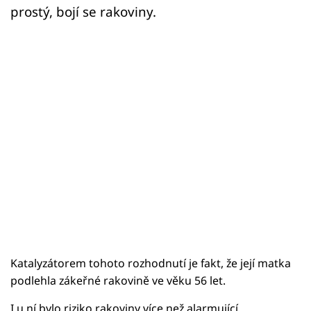
Sex a vztahy
prostý, bojí se rakoviny.
Videa
Sledujte prima+
Přihlášení
Sledujte nás
Katalyzátorem tohoto rozhodnutí je fakt, že její matka
podlehla zákeřné rakovině ve věku 56 let.
I u ní bylo riziko rakoviny více než alarmující.