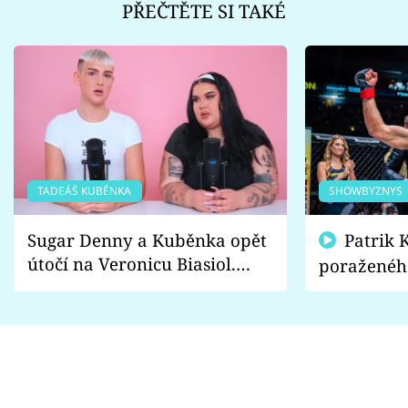
PŘEČTĚTE SI TAKÉ
TADEÁŠ KUBĚNKA
SHOWBYZNYS
Sugar Denny a Kuběnka opět
Patrik Kincl se zastal
útočí na Veronicu Biasiol.
poraženéh
Proč je podle nich falešná a
fanoušci n
lže o své nevěře?