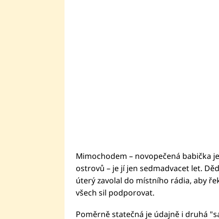
Mimochodem – novopečená babička je n
ostrovů – je jí jen sedmadvacet let. Dě
úterý zavolal do místního rádia, aby řek
všech sil podporovat.
Poměrně statečná je údajně i druhá "sad