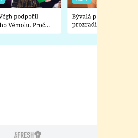
Bývalá pornoherečka
prozradila, co ji šokova
ho Vémolu. Proč
natáčení Euforie. Vážně
ji zápasit s ním než
bylo drsnější než hanba
 Kinclem?
filmy?