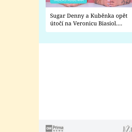
Sugar Denny a Kuběnka opět
útočí na Veronicu Biasiol.
Proč je podle nich falešná a
lže o své nevěře?