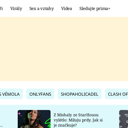
ři
Virály
Sex a vztahy
Videa
Sledujte prima+
Showbyznys
Extrém
VIRÁLY
KURIOZITY
VIDEA
KVÍZY
S VÉMOLA
ONLYFANS
SHOPAHOLICADEL
CLASH OF
Z Mishaly ze StarHousu
vylétlo: Miluju prdy. Jak si
co
je značkuje?