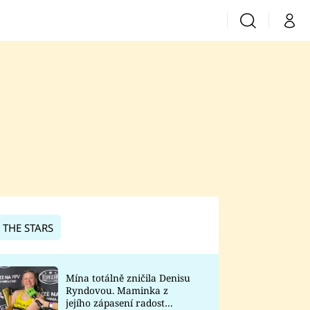
Vyhledávání
Můj 
Prima+
CNN Prima News
Prima Fresh
Prima Living
Prima Zoom
 THE STARS
Prima Lajk
Mína totálně zničila Denisu
Ryndovou. Maminka z
Sledujte nás
jejího zápasení radost