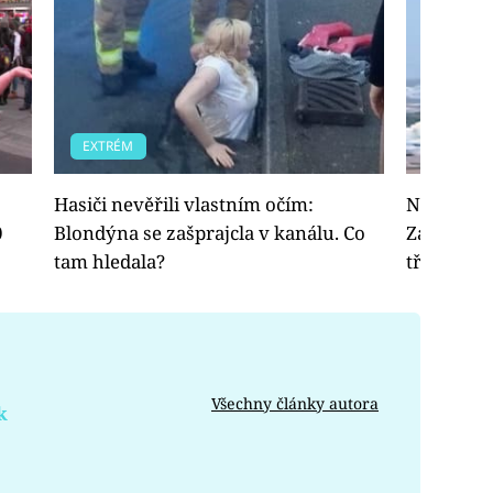
EXTRÉM
ČLÁNKY
Hasiči nevěřili vlastním očím:
Nejhorší 
0
Blondýna se zašprajcla v kanálu. Co
Zaparkova
tam hledala?
třemi dě
Všechny články autora
k