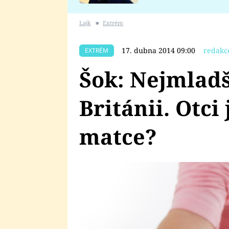
se v Plzni stalo
Lajk
■
Extrém
17. dubna 2014 09:00
redakc
EXTRÉM
Šok: Nejmladš
Británii. Otci 
matce?