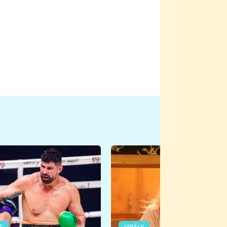
S
VIRÁLY