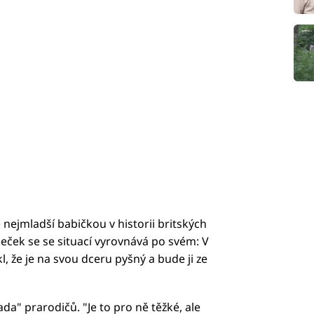
ejmladší babičkou v historii britských
deček se se situací vyrovnává po svém: V
l, že je na svou dceru pyšný a bude ji ze
a" prarodičů. "Je to pro ně těžké, ale