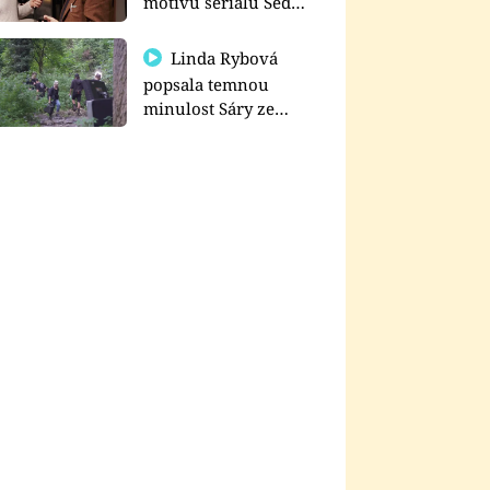
motivu seriálu Sedm
schodů k moci
Linda Rybová
popsala temnou
minulost Sáry ze
seriálu Zákony vlka