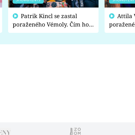
Patrik Kincl se zastal
Attila Végh podpořil
poraženého Vémoly. Čím ho
poražené
fanoušci naštvali?
chce radě
s vítězem