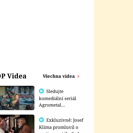
P Videa
Všechna videa
Sledujte
komediální seriál
Agrometal
exkluzivně na
prima+
Exkluzivně: Josef
Klíma promluvil o