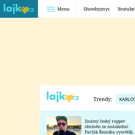
Menu
Showbyznys
Youtube
Youtuberky
Youtubeři
SHOPAHOLICADEL
FATTYPILLOW
ANNA ŠULC
FREESCOOT
SUGAR DENNY
ADAM KAJUMI
LADUŠKA
TADEÁŠ KUBĚNKA
DOMINIKA
DATEL
Trendy:
KARLO
MYSLIVCOVÁ
Známý český rapper
obviněn ze znásilnění:
Parťák Řezníka vysvětlil, 