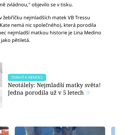
ně zvládnou," objevilo se v tisku.
 v žebříčku nejmladších matek VB Tressu
Kate nemá nic společného), která porodila
bec nejmladší matkou historie je Lina Medino
jako pětiletá.
ZDRAVÍ A NEMOCI
Neotálely: Nejmladší matky světa!
Jedna porodila už v 5 letech