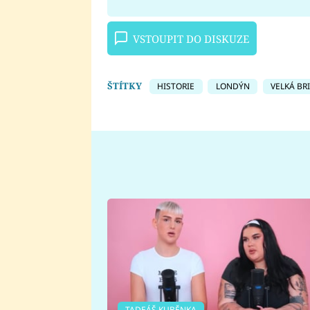
VSTOUPIT DO DISKUZE
ŠTÍTKY
HISTORIE
LONDÝN
VELKÁ BR
TADEÁŠ KUBĚNKA