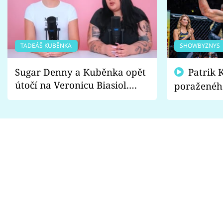
TADEÁŠ KUBĚNKA
SHOWBYZNYS
Sugar Denny a Kuběnka opět
Patrik Kincl se zastal
útočí na Veronicu Biasiol.
poraženéh
Proč je podle nich falešná a
fanoušci n
lže o své nevěře?