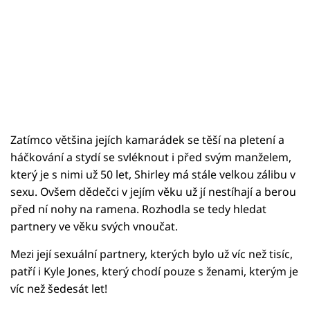
Zatímco většina jejích kamarádek se těší na pletení a
háčkování a stydí se svléknout i před svým manželem,
který je s nimi už 50 let, Shirley má stále velkou zálibu v
sexu. Ovšem dědečci v jejím věku už jí nestíhají a berou
před ní nohy na ramena. Rozhodla se tedy hledat
partnery ve věku svých vnoučat.
Mezi její sexuální partnery, kterých bylo už víc než tisíc,
patří i Kyle Jones, který chodí pouze s ženami, kterým je
víc než šedesát let!