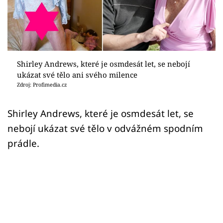
Sex a vztahy
Videa
Sledujte prima+
Shirley Andrews, které je osmdesát let, se nebojí
ukázat své tělo ani svého milence
Přihlášení
Zdroj: Profimedia.cz
Shirley Andrews, které je osmdesát let, se
Sledujte nás
nebojí ukázat své tělo v odvážném spodním
prádle.