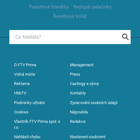
Tvarohové knedlíky
Nejlepší palačinky
Švestkový koláč
O FTV Prima
Management
Volná místa
Press
Reklama
Castingy a výzvy
HbbTV
Kontakty
Podmínky užívání
Zpracování osobních údajů
Cookies
Nápověda
Vlastník FTV Prima spol. s
Redakce
r.o.
Nahlásit chybu
Nastavení soukromí