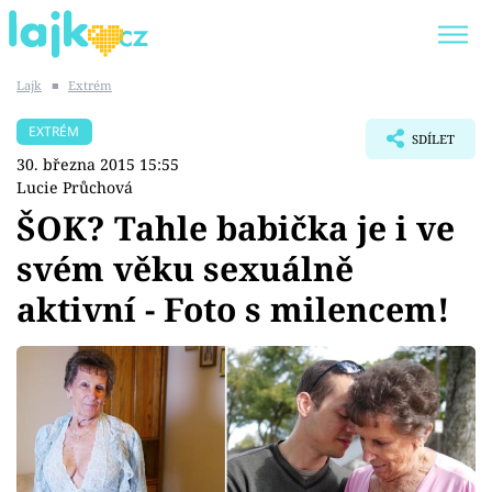
Lajk
■
Extrém
Trendy:
KARLOS VÉMOLA
ONLYFANS
EXTRÉM
SDÍLET
SHOPAHOLICADEL
CLASH OF THE STARS
30. března 2015 15:55
Lucie Průchová
ŠOK? Tahle babička je i ve
svém věku sexuálně
Témata
aktivní - Foto s milencem!
Showbyznys
Youtubeři
Virály