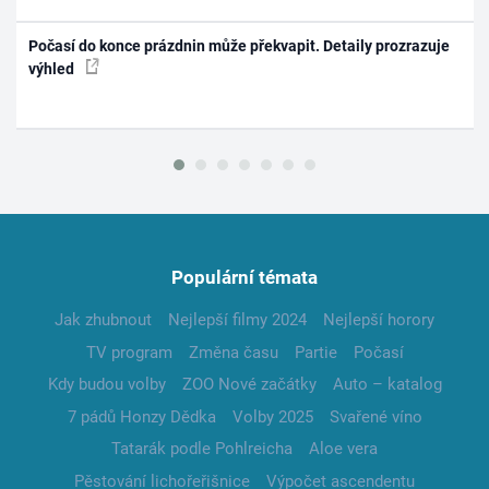
Počasí do konce prázdnin může překvapit. Detaily prozrazuje
výhled
Populární témata
Jak zhubnout
Nejlepší filmy 2024
Nejlepší horory
TV program
Změna času
Partie
Počasí
Kdy budou volby
ZOO Nové začátky
Auto – katalog
7 pádů Honzy Dědka
Volby 2025
Svařené víno
Tatarák podle Pohlreicha
Aloe vera
Pěstování lichořeřišnice
Výpočet ascendentu