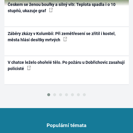
Českem se ženou bouřky a silný vítr. Teplota spadla i o 10
stupňů, ukazuje graf
Záběry zkázy v Kolumbii: Při zemětřesení se zřítil i kostel,
města hlásí desítky mrtvých
V chatce leželo ohořelé tělo. Po požáru u Dobřichovic zasahují
policisté
Populární témata