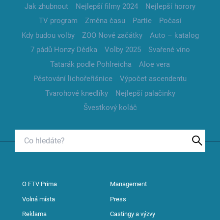
Jak zhubnout
Nejlepší filmy 2024
Nejlepší horory
TV program
Změna času
Partie
Počasí
Kdy budou volby
ZOO Nové začátky
Auto – katalog
7 pádů Honzy Dědka
Volby 2025
Svařené víno
Tatarák podle Pohlreicha
Aloe vera
Pěstování lichořeřišnice
Výpočet ascendentu
Tvarohové knedlíky
Nejlepší palačinky
Švestkový koláč
O FTV Prima
Management
Volná místa
Press
Reklama
Castingy a výzvy