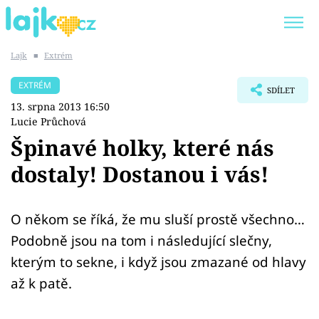
Lajk
■
Extrém
Trendy:
KARLOS VÉMOLA
ONLYFANS
EXTRÉM
SDÍLET
SHOPAHOLICADEL
CLASH OF THE STARS
13. srpna 2013 16:50
Lucie Průchová
Špinavé holky, které nás
dostaly! Dostanou i vás!
Témata
Showbyznys
O někom se říká, že mu sluší prostě všechno…
Podobně jsou na tom i následující slečny,
Youtubeři
kterým to sekne, i když jsou zmazané od hlavy
až k patě.
Virály