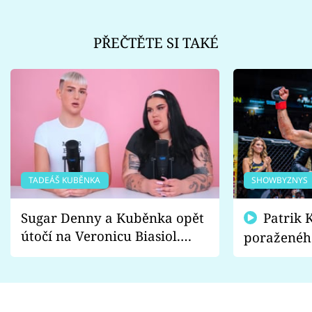
PŘEČTĚTE SI TAKÉ
TADEÁŠ KUBĚNKA
SHOWBYZNYS
Sugar Denny a Kuběnka opět
Patrik Kincl se zastal
útočí na Veronicu Biasiol.
poraženéh
Proč je podle nich falešná a
fanoušci n
lže o své nevěře?