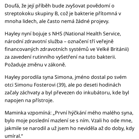
Doufá, že její příběh bude zvyšovat povědomí o
streptokoku skupiny B, což je bakterie přítomná v
mnoha lidech, ale často nemá žádné projevy.
Hayley nyní bojuje s NHS (National Health Service,
národní zdravotní služba – označení tří veřejně
financovaných zdravotních systémů ve Velké Británii)
za zavedení rutinního vyšetření na tuto bakterii.
Požaduje změnu v zákoně.
Hayley porodila syna Simona, jméno dostal po svém
otci Simonu Fosterovi (39), ale po deseti hodinách
začaly záchvaty a byl převezen do inkubátoru, kde byl
napojen na přístroje.
Maminka vzpomíná: „První hýčkání mého malého syna,
bylo moje poslední mazlení se s ním. Vzali ho ode mne,
jakmile se narodil a už jsem ho neviděla až do doby, kdy
umíral.“