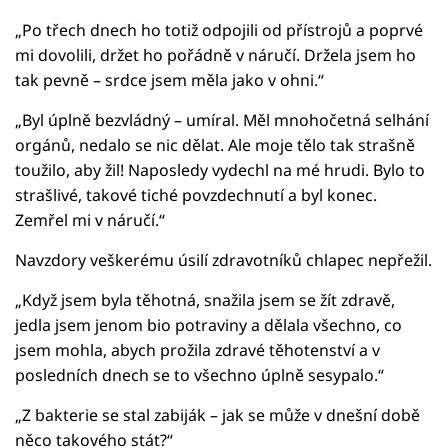
„Po třech dnech ho totiž odpojili od přístrojů a poprvé
mi dovolili, držet ho pořádně v náručí. Držela jsem ho
tak pevně – srdce jsem měla jako v ohni.“
„Byl úplně bezvládný – umíral. Měl mnohočetná selhání
orgánů, nedalo se nic dělat. Ale moje tělo tak strašně
toužilo, aby žil! Naposledy vydechl na mé hrudi. Bylo to
strašlivé, takové tiché povzdechnutí a byl konec.
Zemřel mi v náručí.“
Navzdory veškerému úsilí zdravotníků chlapec nepřežil.
„Když jsem byla těhotná, snažila jsem se žít zdravě,
jedla jsem jenom bio potraviny a dělala všechno, co
jsem mohla, abych prožila zdravé těhotenství a v
posledních dnech se to všechno úplně sesypalo.“
„Z bakterie se stal zabiják – jak se může v dnešní době
něco takového stát?“