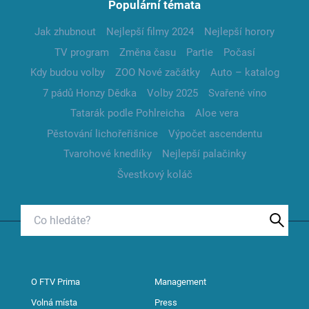
Populární témata
Jak zhubnout
Nejlepší filmy 2024
Nejlepší horory
TV program
Změna času
Partie
Počasí
Kdy budou volby
ZOO Nové začátky
Auto – katalog
7 pádů Honzy Dědka
Volby 2025
Svařené víno
Tatarák podle Pohlreicha
Aloe vera
Pěstování lichořeřišnice
Výpočet ascendentu
Tvarohové knedlíky
Nejlepší palačinky
Švestkový koláč
O FTV Prima
Management
Volná místa
Press