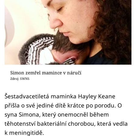
Sex a vztahy
Videa
Sledujte prima+
Přihlášení
Sledujte nás
Simon zemřel mamince v náručí
Zdroj: SWNS
Šestadvacetiletá maminka Hayley Keane
přišla o své jediné dítě krátce po porodu. O
syna Simona, který onemocněl během
těhotenství bakteriální chorobou, která vedla
k meningitidě.