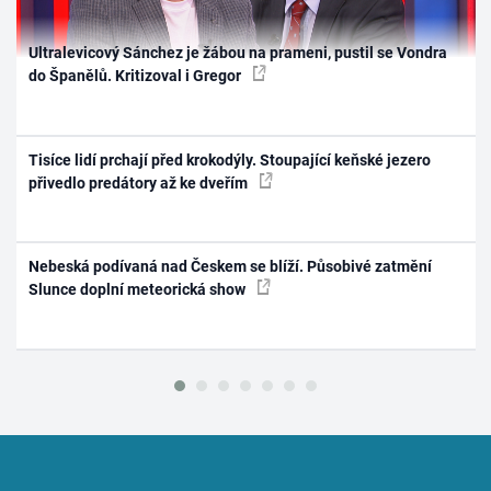
Ultralevicový Sánchez je žábou na prameni, pustil se Vondra
do Španělů. Kritizoval i Gregor
Tisíce lidí prchají před krokodýly. Stoupající keňské jezero
přivedlo predátory až ke dveřím
Nebeská podívaná nad Českem se blíží. Působivé zatmění
Slunce doplní meteorická show