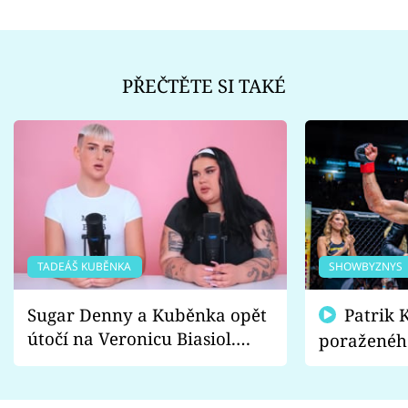
PŘEČTĚTE SI TAKÉ
TADEÁŠ KUBĚNKA
SHOWBYZNYS
Sugar Denny a Kuběnka opět
Patrik Kincl se zastal
útočí na Veronicu Biasiol.
poraženéh
Proč je podle nich falešná a
fanoušci n
lže o své nevěře?