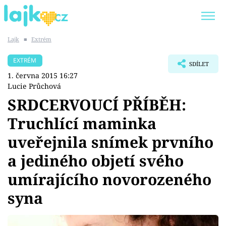
Lajk
■
Extrém
Trendy:
KARLOS VÉMOLA
ONLYFANS
EXTRÉM
SDÍLET
SHOPAHOLICADEL
CLASH OF THE STARS
1. června 2015 16:27
Lucie Průchová
SRDCERVOUCÍ PŘÍBĚH:
Truchlící maminka
Témata
uveřejnila snímek prvního
Showbyznys
a jediného objetí svého
umírajícího novorozeného
Youtubeři
syna
Virály