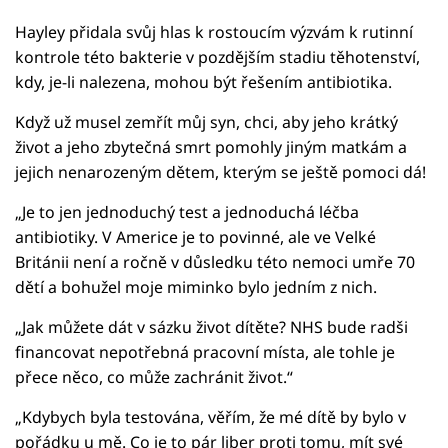
Hayley přidala svůj hlas k rostoucím výzvám k rutinní
kontrole této bakterie v pozdějším stadiu těhotenství,
kdy, je-li nalezena, mohou být řešením antibiotika.
Když už musel zemřít můj syn, chci, aby jeho krátký
život a jeho zbytečná smrt pomohly jiným matkám a
jejich nenarozeným dětem, kterým se ještě pomoci dá!
„Je to jen jednoduchý test a jednoduchá léčba
antibiotiky. V Americe je to povinné, ale ve Velké
Británii není a ročně v důsledku této nemoci umře 70
dětí a bohužel moje miminko bylo jedním z nich.
„Jak můžete dát v sázku život dítěte? NHS bude radši
financovat nepotřebná pracovní místa, ale tohle je
přece něco, co může zachránit život.“
„Kdybych byla testována, věřím, že mé dítě by bylo v
pořádku u mě. Co je to pár liber proti tomu, mít své