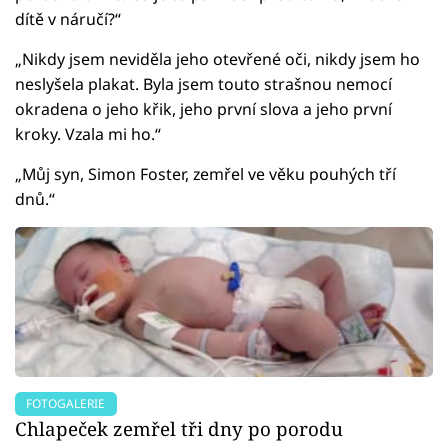
dítě v náručí?“
„Nikdy jsem neviděla jeho otevřené oči, nikdy jsem ho
neslyšela plakat. Byla jsem touto strašnou nemocí
okradena o jeho křik, jeho první slova a jeho první
kroky. Vzala mi ho.“
„Můj syn, Simon Foster, zemřel ve věku pouhých tří
dnů.“
FOTOGALERIE
Chlapeček zemřel tři dny po porodu