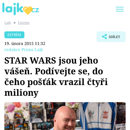
Lajk
■
Extrém
Trendy:
KARLOS VÉMOLA
ONLYFANS
EXTRÉM
SDÍLET
SHOPAHOLICADEL
CLASH OF THE STARS
19. února 2015 11:32
redakce Prima Lajk
STAR WARS jsou jeho
vášeň. Podívejte se, do
Témata
čeho pošťák vrazil čtyři
Showbyznys
miliony
Youtubeři
Virály