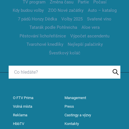
TV program
Změna času
Partie
Počasí
Kdy budou volby
ZOO Nové začátky
Auto – katalog
7 pádů Honzy Dědka
Volby 2025
Svařené víno
Tatarák podle Pohlreicha
Aloe vera
Pěstování lichořeřišnice
Výpočet ascendentu
Tvarohové knedlíky
Nejlepší palačinky
Švestkový koláč
O FTV Prima
Management
Volná místa
Press
Reklama
Castingy a výzvy
HbbTV
Kontakty