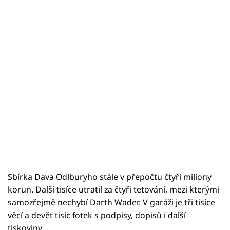
Sbírka Dava Odlburyho stále v přepočtu čtyři miliony
korun. Další tisíce utratil za čtyři tetování, mezi kterými
samozřejmě nechybí Darth Wader. V garáži je tři tisíce
věcí a devět tisíc fotek s podpisy, dopisů i další
tiskoviny.