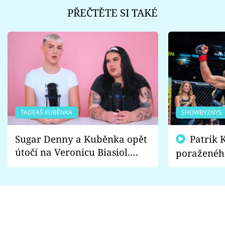
PŘEČTĚTE SI TAKÉ
TADEÁŠ KUBĚNKA
SHOWBYZNYS
Sugar Denny a Kuběnka opět
Patrik Kincl se zastal
útočí na Veronicu Biasiol.
poraženéh
Proč je podle nich falešná a
fanoušci n
lže o své nevěře?