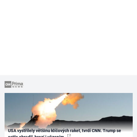
USA vystřílely většinu klíčových raket, tvrdí CNN. Trump se