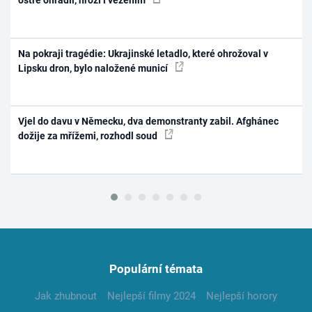
ostře ohradil, hrozí i vězením
Na pokraji tragédie: Ukrajinské letadlo, které ohrožoval v
Lipsku dron, bylo naložené municí
Vjel do davu v Německu, dva demonstranty zabil. Afghánec
dožije za mřížemi, rozhodl soud
Populární témata
Jak zhubnout
Nejlepší filmy 2024
Nejlepší horory