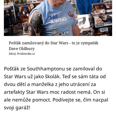
Sex a vztahy
Videa
Sledujte prima+
Přihlášení
Pošťák zamilovaný do Star Wars - to je sympaťák
Dave Oldbury
Zdroj: Profimedia.cz
Sledujte nás
Pošťák ze Southhamptonu se zamiloval do
Star Wars už jako školák. Teď se sám táta od
dvou dětí a manželka z jeho utrácení za
artefakty Star Wars moc radost nemá. On si
ale nemůže pomoct. Podívejte se, čím nacpal
svoji garáž!