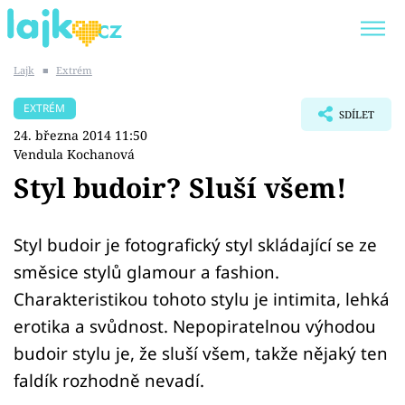
Lajk
■
Extrém
Trendy:
KARLOS VÉMOLA
ONLYFANS
EXTRÉM
SDÍLET
SHOPAHOLICADEL
CLASH OF THE STARS
24. března 2014 11:50
Vendula Kochanová
Styl budoir? Sluší všem!
Témata
Styl budoir je fotografický styl skládající se ze
směsice stylů glamour a fashion.
Showbyznys
Charakteristikou tohoto stylu je intimita, lehká
Youtubeři
erotika a svůdnost. Nepopiratelnou výhodou
budoir stylu je, že sluší všem, takže nějaký ten
Virály
faldík rozhodně nevadí.