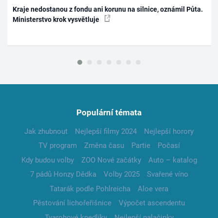
Kraje nedostanou z fondu ani korunu na silnice, oznámil Půta.
Ministerstvo krok vysvětluje
Populární témata
Jak zhubnout
Nejlepší filmy 2024
Nejlepší horory
TV program
Změna času
Partie
Počasí
Kdy budou volby
ZOO Nové začátky
Auto – katalog
7 pádů Honzy Dědka
Volby 2025
Svařené víno
Tatarák podle Pohlreicha
Aloe vera
Pěstování lichořeřišnice
Výpočet ascendentu
Tvarohové knedlíky
Nejlepší palačinky