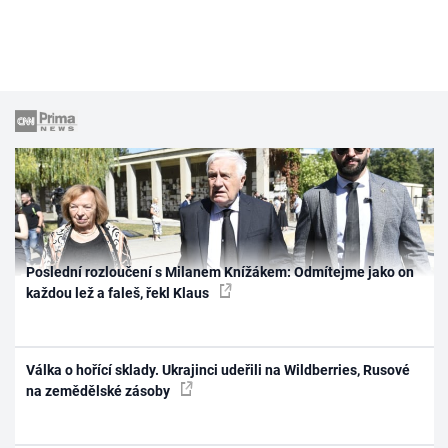
Poslední rozloučení s Milanem Knížákem: Odmítejme jako on
každou lež a faleš, řekl Klaus
Válka o hořící sklady. Ukrajinci udeřili na Wildberries, Rusové
na zemědělské zásoby