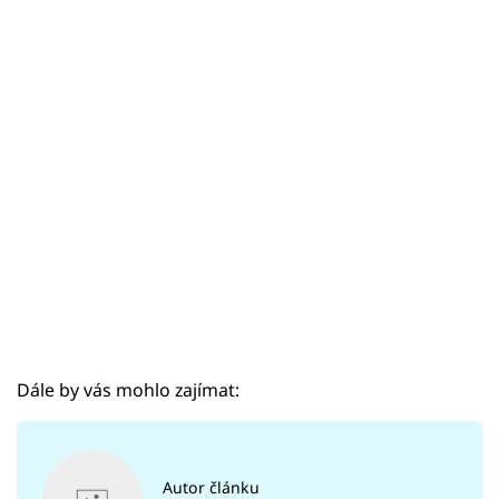
Sex a vztahy
Videa
Sledujte prima+
Přihlášení
Sledujte nás
Dále by vás mohlo zajímat:
Autor článku