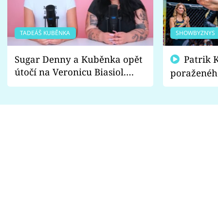
TADEÁŠ KUBĚNKA
SHOWBYZNYS
Sugar Denny a Kuběnka opět
Patrik Kincl se zastal
útočí na Veronicu Biasiol.
poraženéh
Proč je podle nich falešná a
fanoušci n
lže o své nevěře?