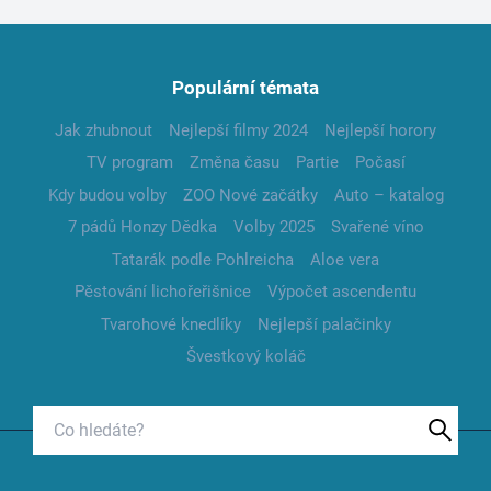
Populární témata
Jak zhubnout
Nejlepší filmy 2024
Nejlepší horory
TV program
Změna času
Partie
Počasí
Kdy budou volby
ZOO Nové začátky
Auto – katalog
7 pádů Honzy Dědka
Volby 2025
Svařené víno
Tatarák podle Pohlreicha
Aloe vera
Pěstování lichořeřišnice
Výpočet ascendentu
Tvarohové knedlíky
Nejlepší palačinky
Švestkový koláč