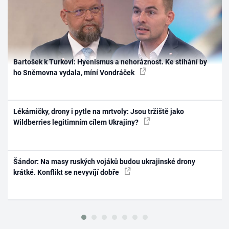
Bartošek k Turkovi: Hyenismus a nehoráznost. Ke stíhání by
ho Sněmovna vydala, míní Vondráček
Lékárničky, drony i pytle na mrtvoly: Jsou tržiště jako
Wildberries legitimním cílem Ukrajiny?
Šándor: Na masy ruských vojáků budou ukrajinské drony
krátké. Konflikt se nevyvíjí dobře