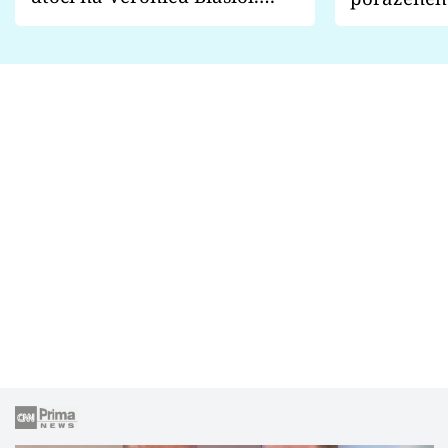
Proč je podle nich falešná a
fanoušci n
lže o své nevěře?