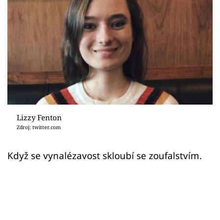
Sex a vztahy
Videa
Sledujte prima+
Přihlášení
Sledujte nás
Lizzy Fenton
Zdroj: twitter.com
Když se vynalézavost skloubí se zoufalstvím.