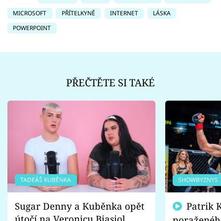
MICROSOFT
PŘÍTELKYNĚ
INTERNET
LÁSKA
POWERPOINT
PŘEČTĚTE SI TAKÉ
TADEÁŠ KUBĚNKA
SHOWBYZNYS
Sugar Denny a Kuběnka opět
Patrik Kincl se zastal
útočí na Veronicu Biasiol.
poraženéh