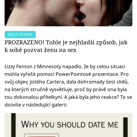
SEX A VZTAHY
PROZRAZENO! Tohle je nejhladší způsob, jak
k sobě pozvat ženu na sex
Lizzy Fenton z Minnesoty napadlo, že by celou situaci
mohla vyřešit pomocí PowerPointové prezentace. Pro
svůj objev, jistého Cartera, dala dohromady šest slidů,
na kterých stručně vysvětluje, proč by právě ona byla
tou dokonalou přítelkyní. A jaká byla jeho reakce? To se
dozvíte v následující galerii: