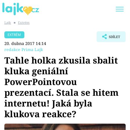
Lajk
■
Extrém
Trendy:
KARLOS VÉMOLA
ONLYFANS
EXTRÉM
SDÍLET
SHOPAHOLICADEL
CLASH OF THE STARS
20. dubna 2017 14:14
redakce Prima Lajk
Tahle holka zkusila sbalit
kluka geniální
Témata
PowerPointovou
Showbyznys
prezentací. Stala se hitem
internetu! Jaká byla
Youtubeři
klukova reakce?
Virály