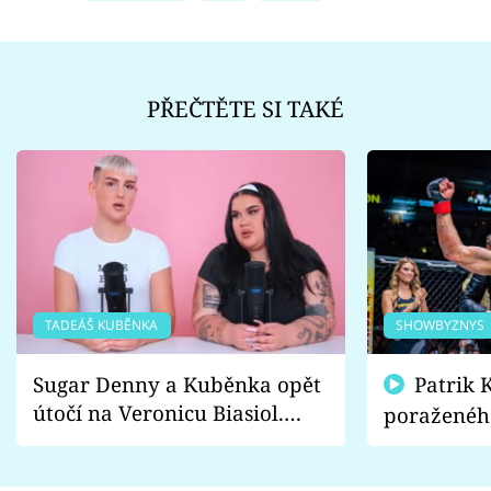
PŘEČTĚTE SI TAKÉ
TADEÁŠ KUBĚNKA
SHOWBYZNYS
Sugar Denny a Kuběnka opět
Patrik Kincl se zastal
útočí na Veronicu Biasiol.
poraženéh
Proč je podle nich falešná a
fanoušci n
lže o své nevěře?