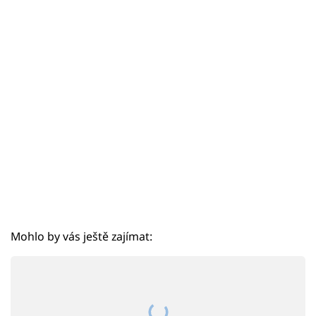
Sex a vztahy
Videa
Sledujte prima+
Přihlášení
Sledujte nás
Mohlo by vás ještě zajímat: