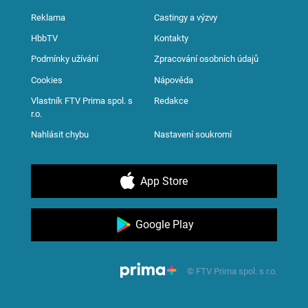
Reklama
Castingy a výzvy
HbbTV
Kontakty
Podmínky užívání
Zpracování osobních údajů
Cookies
Nápověda
Vlastník FTV Prima spol. s
Redakce
r.o.
Nahlásit chybu
Nastavení soukromí
App Store
Google Play
© FTV Prima spol. s r.o.