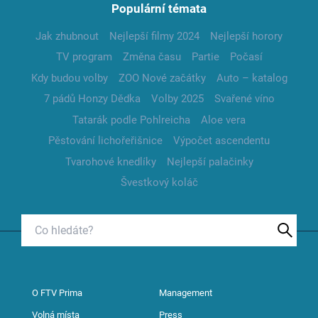
Populární témata
Jak zhubnout
Nejlepší filmy 2024
Nejlepší horory
TV program
Změna času
Partie
Počasí
Kdy budou volby
ZOO Nové začátky
Auto – katalog
7 pádů Honzy Dědka
Volby 2025
Svařené víno
Tatarák podle Pohlreicha
Aloe vera
Pěstování lichořeřišnice
Výpočet ascendentu
Tvarohové knedlíky
Nejlepší palačinky
Švestkový koláč
O FTV Prima
Management
Volná místa
Press