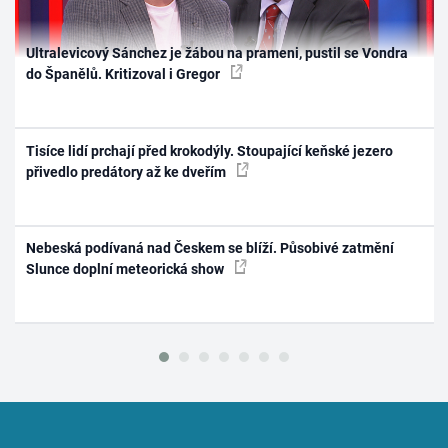
Ultralevicový Sánchez je žábou na prameni, pustil se Vondra
do Španělů. Kritizoval i Gregor
Tisíce lidí prchají před krokodýly. Stoupající keňské jezero
přivedlo predátory až ke dveřím
Nebeská podívaná nad Českem se blíží. Působivé zatmění
Slunce doplní meteorická show