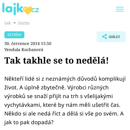
Lajk
■
Extrém
Trendy:
KARLOS VÉMOLA
ONLYFANS
EXTRÉM
SDÍLET
SHOPAHOLICADEL
CLASH OF THE STARS
30. července 2014 15:50
Vendula Kochanová
Tak takhle se to nedělá!
Témata
Někteří lidé si z neznámých důvodů komplikují
život. A úplně zbytečně. Výrobci různých
Showbyznys
výrobků se snaží přijít na trh s všelijakými
Youtubeři
vychytávkami, které by nám měli ušetřit čas.
Někdo si ale nedá říct a dělá si vše po svém. A
Virály
jak to pak dopadá?