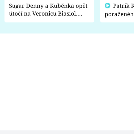
Sugar Denny a Kuběnka opět
Patrik Kincl se zastal
útočí na Veronicu Biasiol.
poraženéh
Proč je podle nich falešná a
fanoušci n
lže o své nevěře?