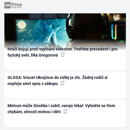
Hráči bojují proti vypínání videoher. Tvoříme precedent i pro
fyzický svět, říká Gregorová
GLOSA: Vracet Ukrajince do války je zlo. Žádný rodič si
nepřeje smrt syna v zákopu
Meloun může člověka i zabít, varuje lékař. Vyhněte se třem
chybám, ohrozit mohou i děti