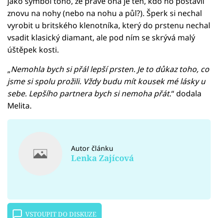
jako symbol toho, že právě ona je ten, kdo ho postavil
znovu na nohy (nebo na nohu a půl?). Šperk si nechal
vyrobit u britského klenotníka, který do prstenu nechal
vsadit klasický diamant, ale pod ním se skrývá malý
úštěpek kosti.
„
Nemohla bych si přál lepší prsten. Je to důkaz toho, co
jsme si spolu prožili. Vždy budu mít kousek mé lásky u
sebe. Lepšího partnera bych si nemoha přát
.“ dodala
Melita.
Autor článku
Lenka Zajícová
VSTOUPIT DO DISKUZE