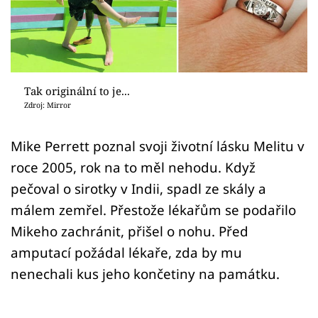
Sex a vztahy
Videa
Sledujte prima+
Tak originální to je...
Zdroj: Mirror
Přihlášení
Mike Perrett poznal svoji životní lásku Melitu v
roce 2005, rok na to měl nehodu. Když
Sledujte nás
pečoval o sirotky v Indii, spadl ze skály a
málem zemřel. Přestože lékařům se podařilo
Mikeho zachránit, přišel o nohu. Před
amputací požádal lékaře, zda by mu
nenechali kus jeho končetiny na památku.