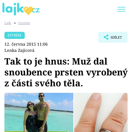
Lajk
■
Extrém
Trendy:
KARLOS VÉMOLA
ONLYFANS
EXTRÉM
SDÍLET
SHOPAHOLICADEL
CLASH OF THE STARS
12. června 2015 11:06
Lenka Zajícová
Tak to je hnus: Muž dal
snoubence prsten vyrobený
Témata
z části svého těla.
Showbyznys
Youtubeři
Virály