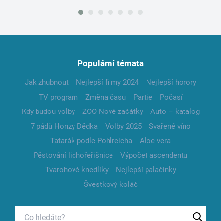
Populární témata
Jak zhubnout
Nejlepší filmy 2024
Nejlepší horory
TV program
Změna času
Partie
Počasí
Kdy budou volby
ZOO Nové začátky
Auto – katalog
7 pádů Honzy Dědka
Volby 2025
Svařené víno
Tatarák podle Pohlreicha
Aloe vera
Pěstování lichořeřišnice
Výpočet ascendentu
Tvarohové knedlíky
Nejlepší palačinky
Švestkový koláč