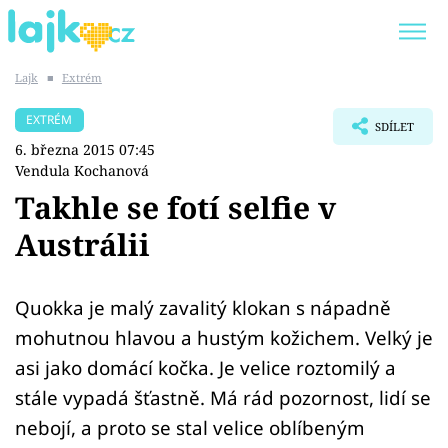
Lajk
■
Extrém
Trendy:
KARLOS VÉMOLA
ONLYFANS
EXTRÉM
SDÍLET
SHOPAHOLICADEL
CLASH OF THE STARS
6. března 2015 07:45
Vendula Kochanová
Takhle se fotí selfie v
Austrálii
Témata
Showbyznys
Quokka je malý zavalitý klokan s nápadně
mohutnou hlavou a hustým kožichem. Velký je
Youtubeři
asi jako domácí kočka. Je velice roztomilý a
stále vypadá šťastně. Má rád pozornost, lidí se
Virály
nebojí, a proto se stal velice oblíbeným