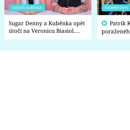
TADEÁŠ KUBĚNKA
SHOWBYZNYS
Sugar Denny a Kuběnka opět
Patrik Kincl se zastal
útočí na Veronicu Biasiol.
poraženéh
Proč je podle nich falešná a
fanoušci n
lže o své nevěře?