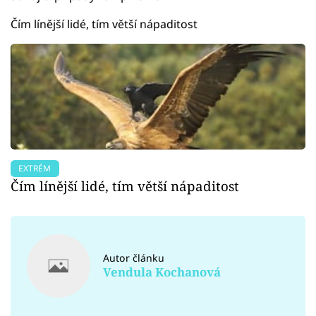
Čím línější lidé, tím větší nápaditost
EXTRÉM
Čím línější lidé, tím větší nápaditost
Autor článku
Vendula Kochanová