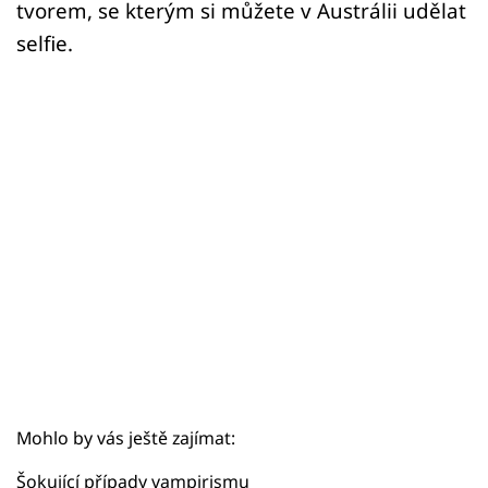
Sex a vztahy
tvorem, se kterým si můžete v Austrálii udělat
selfie.
Videa
Sledujte prima+
Přihlášení
Sledujte nás
Mohlo by vás ještě zajímat:
Šokující případy vampirismu