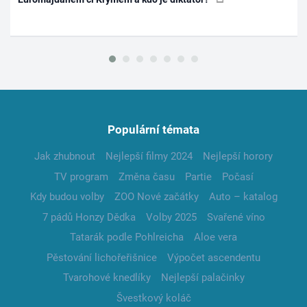
Populární témata
Jak zhubnout
Nejlepší filmy 2024
Nejlepší horory
TV program
Změna času
Partie
Počasí
Kdy budou volby
ZOO Nové začátky
Auto – katalog
7 pádů Honzy Dědka
Volby 2025
Svařené víno
Tatarák podle Pohlreicha
Aloe vera
Pěstování lichořeřišnice
Výpočet ascendentu
Tvarohové knedlíky
Nejlepší palačinky
Švestkový koláč