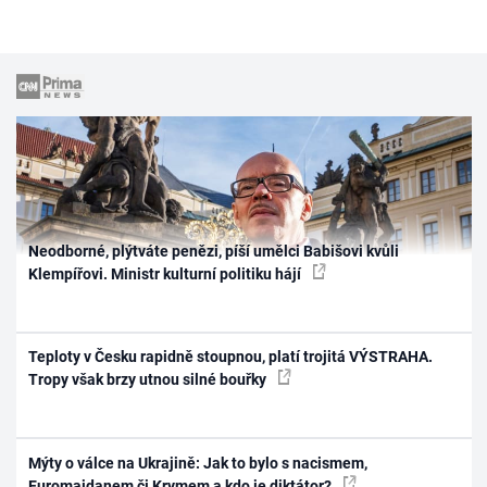
Neodborné, plýtváte penězi, píší umělci Babišovi kvůli
Klempířovi. Ministr kulturní politiku hájí
Teploty v Česku rapidně stoupnou, platí trojitá VÝSTRAHA.
Tropy však brzy utnou silné bouřky
Mýty o válce na Ukrajině: Jak to bylo s nacismem,
Euromajdanem či Krymem a kdo je diktátor?