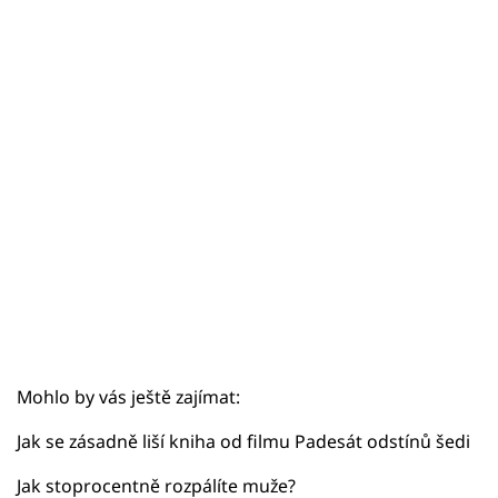
Sex a vztahy
Videa
Sledujte prima+
Přihlášení
Sledujte nás
Mohlo by vás ještě zajímat:
Jak se zásadně liší kniha od filmu Padesát odstínů šedi
Jak stoprocentně rozpálíte muže?