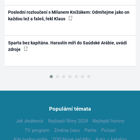
Poslední rozloučení s Milanem Knížákem: Odmítejme jako on
každou lež a faleš, řekl Klaus
Sparta bez kapitána. Haraslín míří do Saúdské Arábie, uvádí
zdroje
Populární témata
Jak zhubnout
Nejlepší filmy 2024
Nejlepší horory
TV program
Změna času
Partie
Počasí
Kdy budou volby
ZOO Nové začátky
Auto – katalog