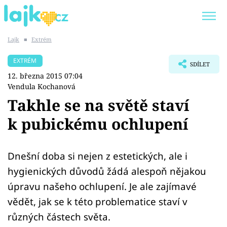
Lajk
■
Extrém
Trendy:
KARLOS VÉMOLA
ONLYFANS
EXTRÉM
SDÍLET
SHOPAHOLICADEL
CLASH OF THE STARS
12. března 2015 07:04
Vendula Kochanová
Takhle se na světě staví
k pubickému ochlupení
Témata
Showbyznys
Dnešní doba si nejen z estetických, ale i
hygienických důvodů žádá alespoň nějakou
Youtubeři
úpravu našeho ochlupení. Je ale zajímavé
vědět, jak se k této problematice staví v
Virály
různých částech světa.