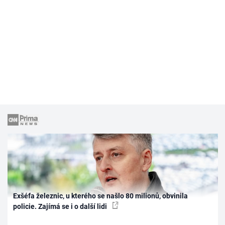
Exšéfa železnic, u kterého se našlo 80 milionů, obvinila
policie. Zajímá se i o další lidi