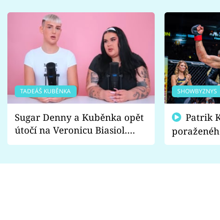
TADEÁŠ KUBĚNKA
SHOWBYZNYS
Sugar Denny a Kuběnka opět
Patrik Kincl se zastal
útočí na Veronicu Biasiol.
poraženéh
Proč je podle nich falešná a
fanoušci n
lže o své nevěře?