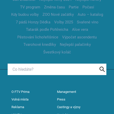
TV program
Změna času
Partie
Počasí
Kdy budou volby
ZOO Nové začátky
Auto – katalog
7 pádů Honzy Dědka
Volby 2025
Svařené víno
Tatarák podle Pohlreicha
Aloe vera
Pěstování lichořeřišnice
Výpočet ascendentu
Tvarohové knedlíky
Nejlepší palačinky
Švestkový koláč
O FTV Prima
Management
Volná místa
Press
Reklama
Castingy a výzvy