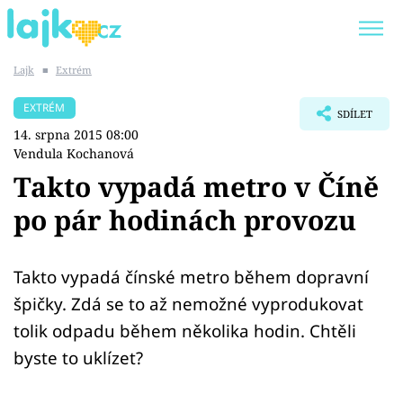
Lajk
■
Extrém
Trendy:
KARLOS VÉMOLA
ONLYFANS
EXTRÉM
SDÍLET
SHOPAHOLICADEL
CLASH OF THE STARS
14. srpna 2015 08:00
Vendula Kochanová
Takto vypadá metro v Číně
po pár hodinách provozu
Témata
Showbyznys
Takto vypadá čínské metro během dopravní
špičky. Zdá se to až nemožné vyprodukovat
Youtubeři
tolik odpadu během několika hodin. Chtěli
byste to uklízet?
Virály