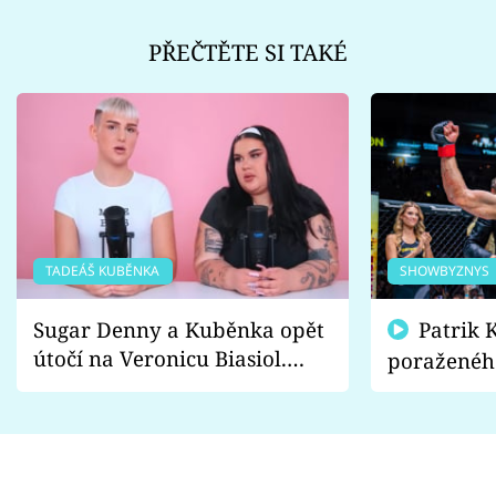
PŘEČTĚTE SI TAKÉ
TADEÁŠ KUBĚNKA
SHOWBYZNYS
Sugar Denny a Kuběnka opět
Patrik Kincl se zastal
útočí na Veronicu Biasiol.
poraženéh
Proč je podle nich falešná a
fanoušci n
lže o své nevěře?