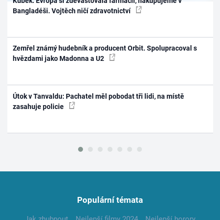
Kubek: Evropa si zdevastovala farmacii, nakupujeme v
Bangladéši. Vojtěch ničí zdravotnictví
Zemřel známý hudebník a producent Orbit. Spolupracoval s
hvězdami jako Madonna a U2
Útok v Tanvaldu: Pachatel měl pobodat tři lidi, na místě
zasahuje policie
Populární témata
Jak zhubnout
Nejlepší filmy 2024
Nejlepší horory