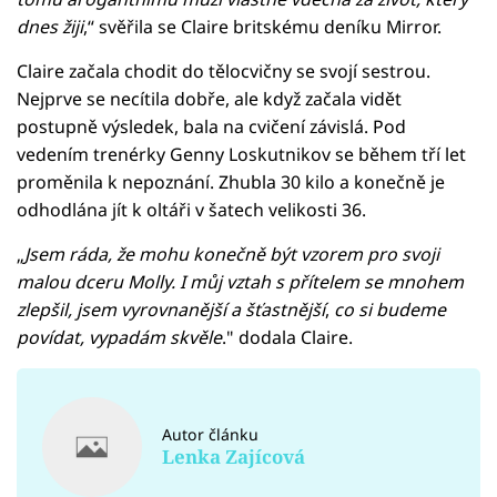
dnes žiji
,“ svěřila se Claire britskému deníku Mirror.
Claire začala chodit do tělocvičny se svojí sestrou.
Nejprve se necítila dobře, ale když začala vidět
postupně výsledek, bala na cvičení závislá. Pod
vedením trenérky Genny Loskutnikov se během tří let
proměnila k nepoznání. Zhubla 30 kilo a konečně je
odhodlána jít k oltáři v šatech velikosti 36.
„
Jsem ráda, že mohu konečně být vzorem pro svoji
malou dceru Molly. I můj vztah s přítelem se mnohem
zlepšil, jsem vyrovnanější a šťastnější
,
co si budeme
povídat, vypadám skvěle
." dodala Claire.
Autor článku
Lenka Zajícová