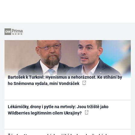
Bartošek k Turkovi: Hyenismus a nehoráznost. Ke stíhání by
ho Sněmovna vydala, míní Vondráček
Lékárničky, drony i pytle na mrtvoly: Jsou tržiště jako
Wildberries legitimním cílem Ukrajiny?