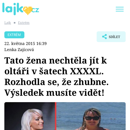
Lajk
■
Extrém
Trendy:
KARLOS VÉMOLA
ONLYFANS
EXTRÉM
SDÍLET
SHOPAHOLICADEL
CLASH OF THE STARS
22. května 2015 16:39
Lenka Zajícová
Tato žena nechtěla jít k
oltáři v šatech XXXXL.
Témata
Rozhodla se, že zhubne.
Showbyznys
Výsledek musíte vidět!
Youtubeři
Virály