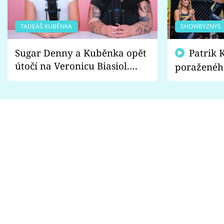
TADEÁŠ KUBĚNKA
SHOWBYZNYS
Sugar Denny a Kuběnka opět
Patrik Kincl se zastal
útočí na Veronicu Biasiol.
poraženéh
Proč je podle nich falešná a
fanoušci n
lže o své nevěře?