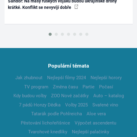
Šándor: Na masy ruských vojáků budou ukrajinské drony
krátké. Konflikt se nevyvíjí dobře
Populární témata
Jak zhubnout
Nejlepší filmy 2024
Nejlepší horory
TV program
Změna času
Partie
Počasí
Kdy budou volby
ZOO Nové začátky
Auto – katalog
7 pádů Honzy Dědka
Volby 2025
Svařené víno
Tatarák podle Pohlreicha
Aloe vera
Pěstování lichořeřišnice
Výpočet ascendentu
Tvarohové knedlíky
Nejlepší palačinky