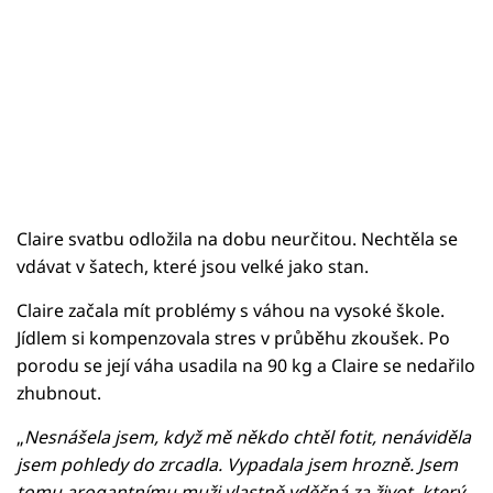
Claire svatbu odložila na dobu neurčitou. Nechtěla se
vdávat v šatech, které jsou velké jako stan.
Claire začala mít problémy s váhou na vysoké škole.
Jídlem si kompenzovala stres v průběhu zkoušek. Po
porodu se její váha usadila na 90 kg a Claire se nedařilo
zhubnout.
„
Nesnášela jsem, když mě někdo chtěl fotit, nenáviděla
jsem pohledy do zrcadla. Vypadala jsem hrozně. Jsem
tomu arogantnímu muži vlastně vděčná za život, který