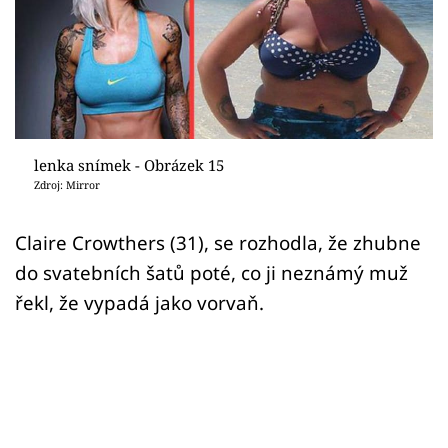
Sex a vztahy
Videa
Sledujte prima+
Přihlášení
lenka snímek - Obrázek 15
Zdroj: Mirror
Sledujte nás
Claire Crowthers (31), se rozhodla, že zhubne
do svatebních šatů poté, co ji neznámý muž
řekl, že vypadá jako vorvaň.