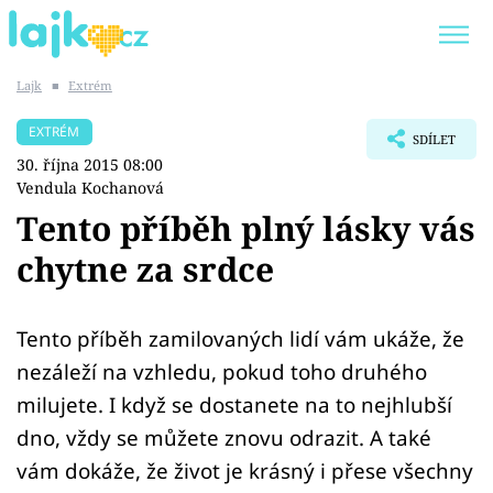
Lajk
■
Extrém
Trendy:
KARLOS VÉMOLA
ONLYFANS
EXTRÉM
SDÍLET
SHOPAHOLICADEL
CLASH OF THE STARS
30. října 2015 08:00
Vendula Kochanová
Tento příběh plný lásky vás
chytne za srdce
Témata
Showbyznys
Tento příběh zamilovaných lidí vám ukáže, že
nezáleží na vzhledu, pokud toho druhého
Youtubeři
milujete. I když se dostanete na to nejhlubší
dno, vždy se můžete znovu odrazit. A také
Virály
vám dokáže, že život je krásný i přese všechny