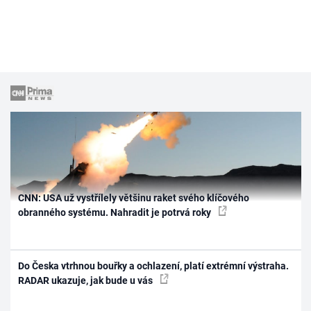
CNN: USA už vystřílely většinu raket svého klíčového
obranného systému. Nahradit je potrvá roky
Do Česka vtrhnou bouřky a ochlazení, platí extrémní výstraha.
RADAR ukazuje, jak bude u vás