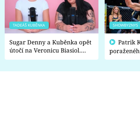
TADEÁŠ KUBĚNKA
SHOWBYZNYS
Sugar Denny a Kuběnka opět
Patrik Kincl se zastal
útočí na Veronicu Biasiol.
poraženéh
Proč je podle nich falešná a
fanoušci n
lže o své nevěře?