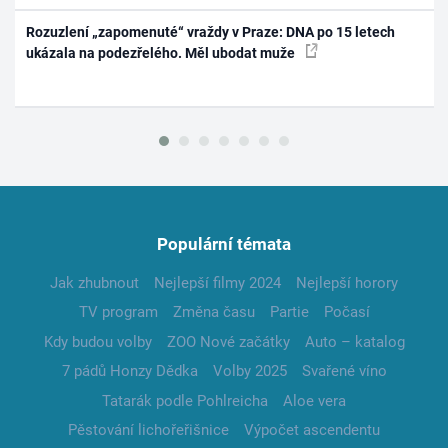
Rozuzlení „zapomenuté“ vraždy v Praze: DNA po 15 letech
ukázala na podezřelého. Měl ubodat muže
Populární témata
Jak zhubnout
Nejlepší filmy 2024
Nejlepší horory
TV program
Změna času
Partie
Počasí
Kdy budou volby
ZOO Nové začátky
Auto – katalog
7 pádů Honzy Dědka
Volby 2025
Svařené víno
Tatarák podle Pohlreicha
Aloe vera
Pěstování lichořeřišnice
Výpočet ascendentu