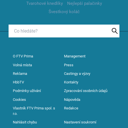
Tvarohové knedlíky
Nejlepší palačinky
Švestkový koláč
O FTV Prima
Management
Volná místa
Press
Reklama
Castingy a výzvy
HbbTV
Kontakty
Podmínky užívání
Zpracování osobních údajů
Cookies
Nápověda
Vlastník FTV Prima spol. s
Redakce
r.o.
Nahlásit chybu
Nastavení soukromí