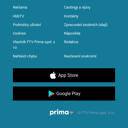
Reklama
Castingy a výzvy
HbbTV
Kontakty
Podmínky užívání
Zpracování osobních údajů
Cookies
Nápověda
Vlastník FTV Prima spol. s
Redakce
r.o.
Nahlásit chybu
Nastavení soukromí
App Store
Google Play
© FTV Prima spol. s r.o.