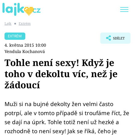
Lajk
■
Extrém
Trendy:
KARLOS VÉMOLA
ONLYFANS
EXTRÉM
SDÍLET
SHOPAHOLICADEL
CLASH OF THE STARS
4. května 2015 10:00
Vendula Kochanová
Tohle není sexy! Když je
toho v dekoltu víc, než je
Témata
žádoucí
Showbyznys
Muži si na bujné dekolty žen velmi často
Youtubeři
potrpí, ale v tomto případě si troufáme říct, že
Virály
se dají na úprk. Tohle totiž není už hezké a
rozhodně to není sexy! Jak se říká, čeho je