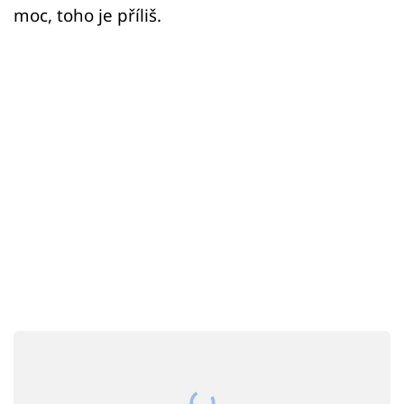
Sex a vztahy
moc, toho je příliš.
Videa
Sledujte prima+
Přihlášení
Sledujte nás