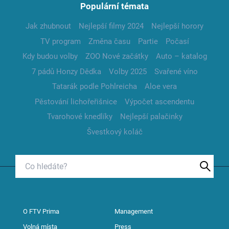
Populární témata
Jak zhubnout
Nejlepší filmy 2024
Nejlepší horory
TV program
Změna času
Partie
Počasí
Kdy budou volby
ZOO Nové začátky
Auto – katalog
7 pádů Honzy Dědka
Volby 2025
Svařené víno
Tatarák podle Pohlreicha
Aloe vera
Pěstování lichořeřišnice
Výpočet ascendentu
Tvarohové knedlíky
Nejlepší palačinky
Švestkový koláč
O FTV Prima
Management
Volná místa
Press