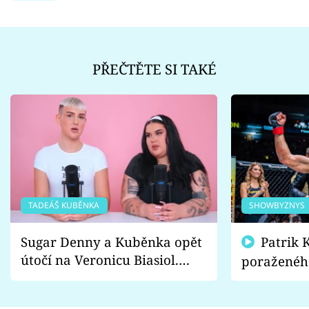
PŘEČTĚTE SI TAKÉ
TADEÁŠ KUBĚNKA
SHOWBYZNYS
Sugar Denny a Kuběnka opět
Patrik Kincl se zastal
útočí na Veronicu Biasiol.
poraženéh
Proč je podle nich falešná a
fanoušci n
lže o své nevěře?