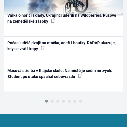
Válka o hořící sklady. Ukrajinci udeřili na Wildberries, Rusové
na zemědělské zásoby
Počasí udělá dvojitou otočku, udeří i bouřky. RADAR ukazuje,
kdy se vrátí tropy
Masová střelba v thajské škole: Na místě je sedm mrtvých.
Student po útoku spáchal sebevraždu