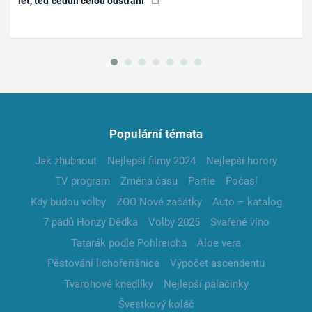
let, teď ceduli celou odstraní
Populární témata
Jak zhubnout
Nejlepší filmy 2024
Nejlepší horory
TV program
Změna času
Partie
Počasí
Kdy budou volby
ZOO Nové začátky
Auto – katalog
7 pádů Honzy Dědka
Volby 2025
Svařené víno
Tatarák podle Pohlreicha
Aloe vera
Pěstování lichořeřišnice
Výpočet ascendentu
Tvarohové knedlíky
Nejlepší palačinky
Švestkový koláč