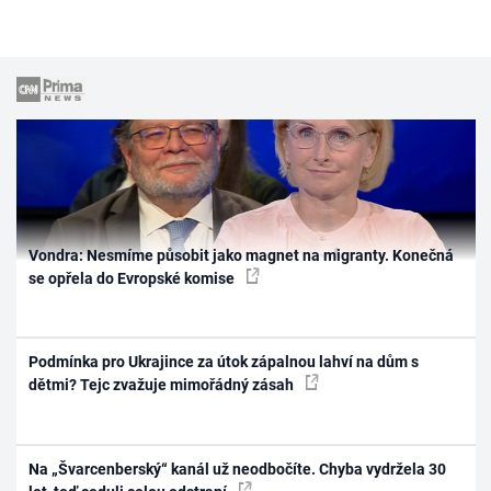
Vondra: Nesmíme působit jako magnet na migranty. Konečná
se opřela do Evropské komise
Podmínka pro Ukrajince za útok zápalnou lahví na dům s
dětmi? Tejc zvažuje mimořádný zásah
Na „Švarcenberský“ kanál už neodbočíte. Chyba vydržela 30