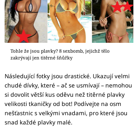
Sex a vztahy
Videa
Sledujte prima+
Přihlášení
Tohle že jsou plavky? 8 sexbomb, jejichž tělo
zakrývají jen titěrné šňůřky
Sledujte nás
Následující fotky jsou drastické. Ukazují velmi
chudé dívky, které – ač se usmívají – nemohou
si dovolit větší kus oděvu než titěrné plavky
velikosti tkaničky od bot! Podívejte na osm
nešťastnic s velkými vnadami, pro které jsou
snad každé plavky malé.