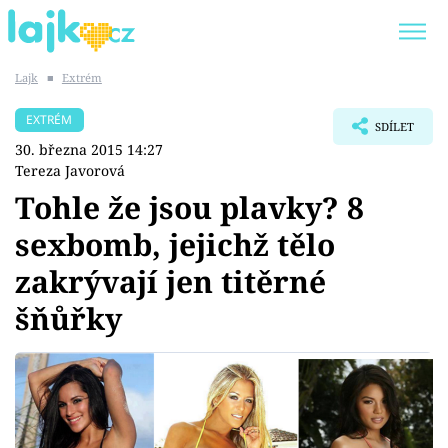
Lajk
■
Extrém
Trendy:
KARLOS VÉMOLA
ONLYFANS
EXTRÉM
SDÍLET
SHOPAHOLICADEL
CLASH OF THE STARS
30. března 2015 14:27
Tereza Javorová
Tohle že jsou plavky? 8
sexbomb, jejichž tělo
Témata
zakrývají jen titěrné
Showbyznys
šňůřky
Youtubeři
Virály