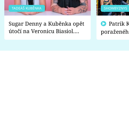
TADEÁŠ KUBĚNKA
SHOWBYZNYS
Sugar Denny a Kuběnka opět
Patrik Kincl se zastal
útočí na Veronicu Biasiol.
poraženéh
Proč je podle nich falešná a
fanoušci n
lže o své nevěře?