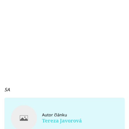
SA
Autor článku
Tereza Javorová