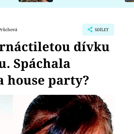
Průchová
SDÍLET
rnáctiletou dívku
u. Spáchala
a house party?