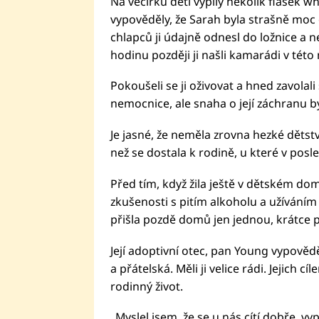
Na večírku děti vypily několik flašek 
vypověděly, že Sarah byla strašně moc 
chlapců ji údajně odnesl do ložnice a ne
hodinu později ji našli kamarádi v tét
Pokoušeli se ji oživovat a hned zavolal
nemocnice, ale snaha o její záchranu b
Je jasné, že neměla zrovna hezké dětstv
než se dostala k rodině, u které v posle
Před tím, když žila ještě v dětském dom
zkušenosti s pitím alkoholu a užíváním 
přišla pozdě domů jen jednou, krátce 
Její adoptivní otec, pan Young vypovědě
a přátelská. Měli ji velice rádi. Jejich cí
rodinný život.
„Myslel jsem, že se u nás cítí dobře, vy