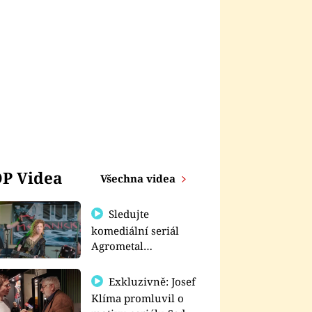
P Videa
Všechna videa
Sledujte
komediální seriál
Agrometal
exkluzivně na
prima+
Exkluzivně: Josef
Klíma promluvil o