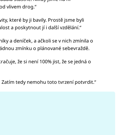
od vlivem drog.“
ity, které by ji bavily. Prostě jsme byli
t a poskytnout jí i další vzdělání.“
níky a deníček, a ačkoli se v nich zmínila o
 žádnou zmínku o plánované sebevraždě.
ačuje, že si není 100% jist, že se jedná o
. Zatím tedy nemohu toto tvrzení potvrdit.“