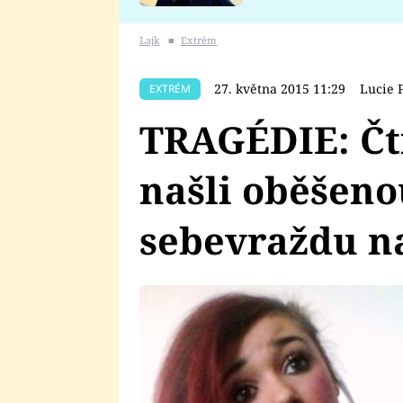
se v Plzni stalo
Lajk
■
Extrém
27. května 2015 11:29
Lucie 
EXTRÉM
TRAGÉDIE: Čt
našli oběšeno
sebevraždu n