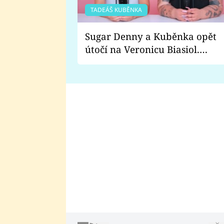
TADEÁŠ KUBĚNKA
Sugar Denny a Kuběnka opět
útočí na Veronicu Biasiol.
Proč je podle nich falešná a
lže o své nevěře?