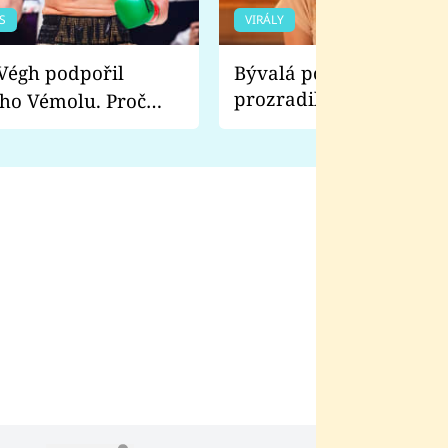
S
VIRÁLY
Bývalá pornoherečka
prozradila, co ji šokova
ho Vémolu. Proč
natáčení Euforie. Vážně
ji zápasit s ním než
bylo drsnější než hanba
 Kinclem?
filmy?