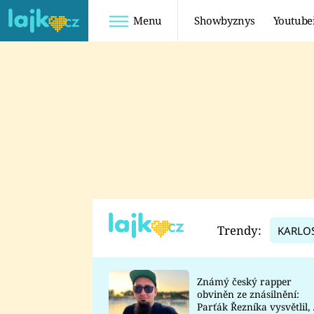
Menu
Showbyznys
Youtube
Youtuberky
Youtubeři
SHOPAHOLICADEL
FATTYPILLOW
ANNA ŠULC
FREESCOOT
SUGAR DENNY
ADAM KAJUMI
LADUŠKA
TADEÁŠ KUBĚNKA
DOMINIKA
DATEL
Trendy:
KARLO
MYSLIVCOVÁ
Známý český rapper
obviněn ze znásilnění:
Parťák Řezníka vysvětlil, 