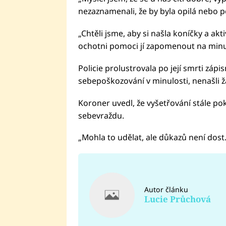
nezaznamenali, že by byla opilá nebo p
„Chtěli jsme, aby si našla koníčky a aktiv
ochotni pomoci jí zapomenout na minulos
Policie prolustrovala po její smrti zápis
sebepoškozování v minulosti, nenašli
Koroner uvedl, že vyšetřování stále pokr
sebevraždu.
„Mohla to udělat, ale důkazů není dost
Autor článku
Lucie Průchová