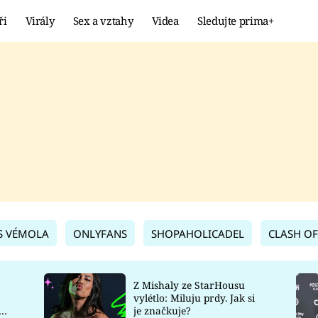
ři
Virály
Sex a vztahy
Videa
Sledujte prima+
Showbyznys
Extrém
VIRÁLY
KURIOZITY
VIDEA
KVÍZY
S VÉMOLA
ONLYFANS
SHOPAHOLICADEL
CLASH OF
Z Mishaly ze StarHousu
vylétlo: Miluju prdy. Jak si
co
je značkuje?