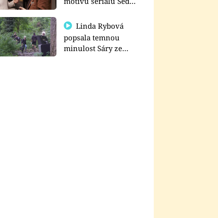
motivu seriálu Sedm
schodů k moci
Linda Rybová
popsala temnou
minulost Sáry ze
seriálu Zákony vlka