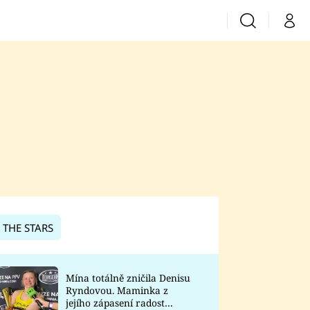
Vyhledávání
Můj 
Prima+
CNN Prima News
Prima Fresh
Prima Living
Prima Zoom
 THE STARS
Prima Lajk
Mína totálně zničila Denisu
Ryndovou. Maminka z
Sledujte nás
jejího zápasení radost