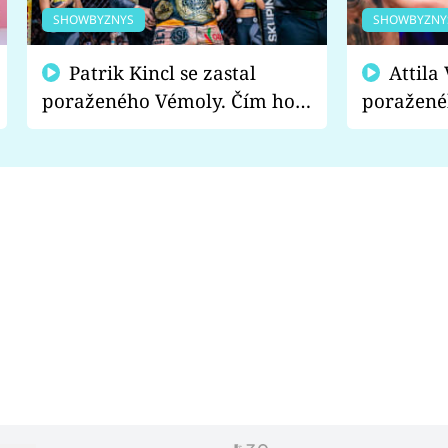
SHOWBYZNYS
SHOWBYZNY
Patrik Kincl se zastal
Attila Végh podpořil
poraženého Vémoly. Čím ho
poražené
fanoušci naštvali?
chce radě
s vítězem