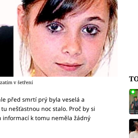
TO
zatím v šetření
le před smrtí prý byla veselá a
tu nešťastnou noc stalo. Proč by si
h informací k tomu neměla žádný