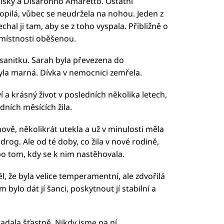
whisky a Disaronno Amaretto. Ostatní
opilá, vůbec se neudržela na nohou. Jeden z
chal ji tam, aby se z toho vyspala. Přibližně o
o místnosti oběšenou.
i sanitku. Sarah byla převezena do
yla marná. Dívka v nemocnici zemřela.
í a krásný život v posledních několika letech,
dních měsících žila.
ově, několikrát utekla a už v minulosti měla
drog. Ale od té doby, co žila v nové rodině,
po tom, kdy se k nim nastěhovala.
l, že byla velice temperamentní, ale zdvořilá
lem bylo dát jí šanci, poskytnout jí stabilní a
padala šťastně. Nikdy jsme na ní