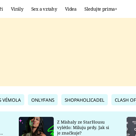
ři
Virály
Sex a vztahy
Videa
Sledujte prima+
Showbyznys
Extrém
VIRÁLY
KURIOZITY
VIDEA
KVÍZY
S VÉMOLA
ONLYFANS
SHOPAHOLICADEL
CLASH OF
Z Mishaly ze StarHousu
vylétlo: Miluju prdy. Jak si
co
je značkuje?