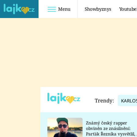
Menu
Showbyznys
Youtube
Youtuberky
Youtubeři
SHOPAHOLICADEL
FATTYPILLOW
ANNA ŠULC
FREESCOOT
SUGAR DENNY
ADAM KAJUMI
LADUŠKA
TADEÁŠ KUBĚNKA
DOMINIKA
DATEL
Trendy:
KARLO
MYSLIVCOVÁ
Známý český rapper
obviněn ze znásilnění:
Parťák Řezníka vysvětlil, 