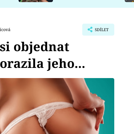
ícová
SDÍLET
 si objednat
orazila jeho...