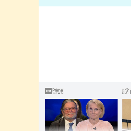
lže o své nevěře?