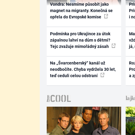
Vondra: Nesmíme působit jako
Pri
magnet na migranty. Konečná se
Pri
opřela do Evropské komise
i n
Podmínka pro Ukrajince za útok
Ma
zápalnou lahví na dům s dětmi?
vž
Tejc zvažuje mimořádný zásah
já,
Na „Švarcenberský“ kanál už
Ro
neodbočíte. Chyba vydržela 30 let,
Pr
teď ceduli celou odstraní
a 