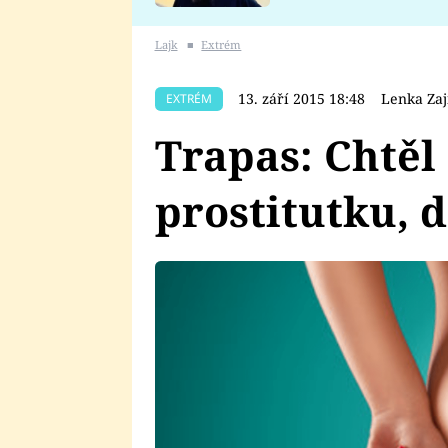
se v Plzni stalo
Lajk
■
Extrém
13. září 2015 18:48
Lenka Zaj
EXTRÉM
Trapas: Chtěl
prostitutku, d