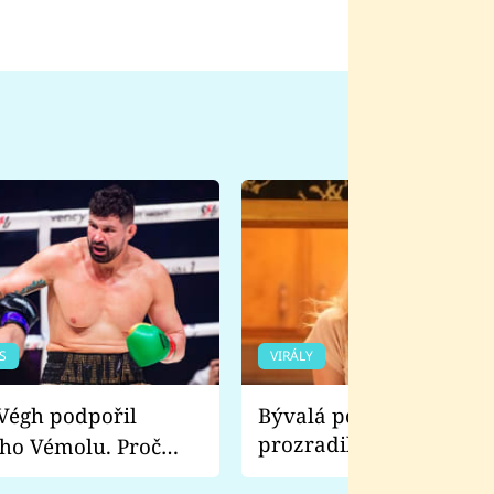
S
VIRÁLY
Bývalá pornoherečka
prozradila, co ji šokova
ho Vémolu. Proč
natáčení Euforie. Vážně
ji zápasit s ním než