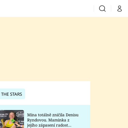
Vyhledávání
Můj 
Prima+
CNN Prima News
Prima Fresh
Prima Living
Prima Zoom
 THE STARS
Prima Lajk
Mína totálně zničila Denisu
Ryndovou. Maminka z
Sledujte nás
jejího zápasení radost