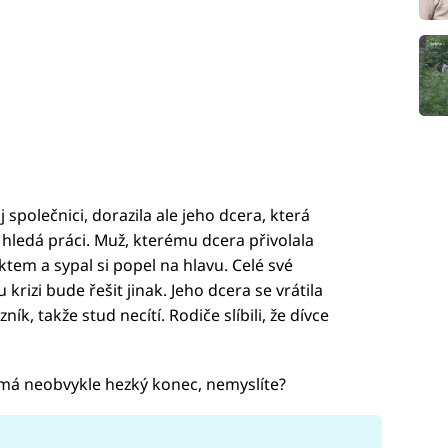
j společnici, dorazila ale jeho dcera, která
i hledá práci. Muž, kterému dcera přivolala
ktem a sypal si popel na hlavu. Celé své
 krizi bude řešit jinak. Jeho dcera se vrátila
ník, takže stud necítí. Rodiče slíbili, že dívce
 má neobvykle hezký konec, nemyslíte?