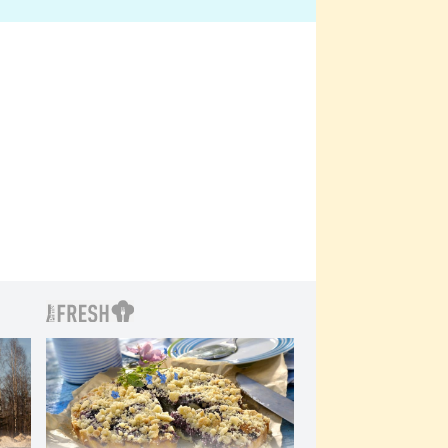
bylo drsnější než hanba
 Kinclem?
filmy?