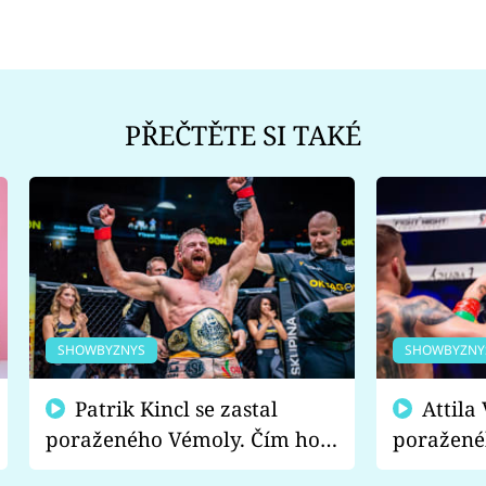
PŘEČTĚTE SI TAKÉ
SHOWBYZNYS
SHOWBYZNY
Patrik Kincl se zastal
Attila Végh podpořil
poraženého Vémoly. Čím ho
poražené
fanoušci naštvali?
chce radě