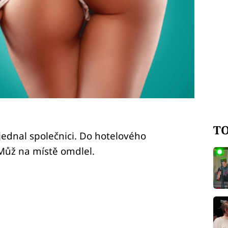
TO
bjednal společnici. Do hotelového
 Můž na místě omdlel.