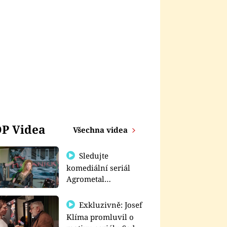
P Videa
Všechna videa
Sledujte
komediální seriál
Agrometal
exkluzivně na
prima+
Exkluzivně: Josef
Klíma promluvil o