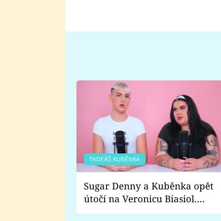
TADEÁŠ KUBĚNKA
Sugar Denny a Kuběnka opět
útočí na Veronicu Biasiol.
Proč je podle nich falešná a