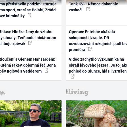
ma představila podzim: startuje
Tank KV-1 Němce dokonale
ma sport, vrací se Polabí, Zrádci
zaskočil
ové kriminálky
thiase Hložka ženy do vztahu
Operace Entebbe ukázala
dy uhnaly: Teď budu iniciátorem
schopnosti Izraele. Při
 slibuje zpěvák
osvobozování rukojmích padl br
premiéra
zloučení s Glenem Hansardem:
Video zachytilo výzkumníka na
outěná rakev, dojemná řeč Bona
okraji lávového jezera. Je to jak
zpěv Irglové s Vedderem
pohled do Slunce, hlásil vzruše