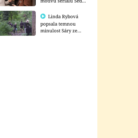
motivu seriálu Sedm
schodů k moci
Linda Rybová
popsala temnou
minulost Sáry ze
seriálu Zákony vlka