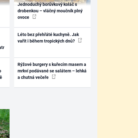
Jednoduchý borůvkový koláč s
drobenkou – vláčný moučník plný
ovoce
Léto bez přehřáté kuchyně. Jak
vařit i během tropických dnů?
atr
Rýžové burgery s kuřecím masem a
o
mrkví podávané se salátem – lehká
ně
a chutná večeře