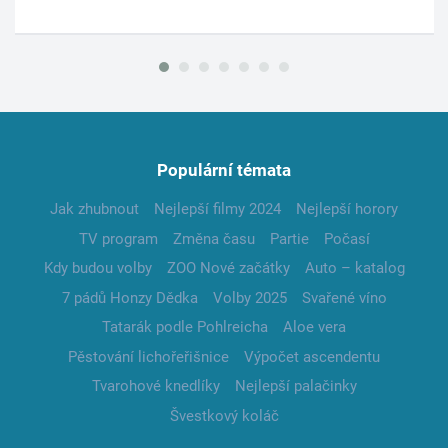
Populární témata
Jak zhubnout
Nejlepší filmy 2024
Nejlepší horory
TV program
Změna času
Partie
Počasí
Kdy budou volby
ZOO Nové začátky
Auto – katalog
7 pádů Honzy Dědka
Volby 2025
Svařené víno
Tatarák podle Pohlreicha
Aloe vera
Pěstování lichořeřišnice
Výpočet ascendentu
Tvarohové knedlíky
Nejlepší palačinky
Švestkový koláč