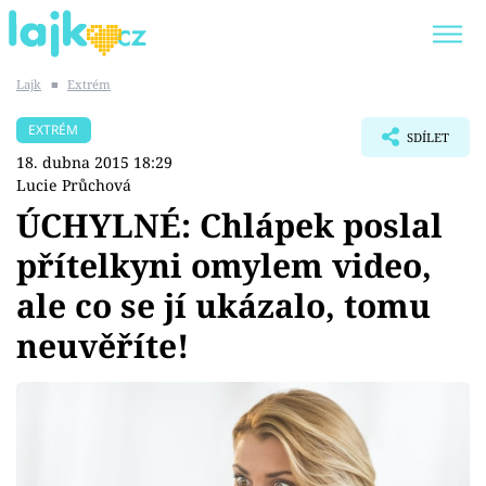
Lajk
■
Extrém
Trendy:
KARLOS VÉMOLA
ONLYFANS
EXTRÉM
SDÍLET
SHOPAHOLICADEL
CLASH OF THE STARS
18. dubna 2015 18:29
Lucie Průchová
ÚCHYLNÉ: Chlápek poslal
přítelkyni omylem video,
Témata
ale co se jí ukázalo, tomu
Showbyznys
neuvěříte!
Youtubeři
Virály