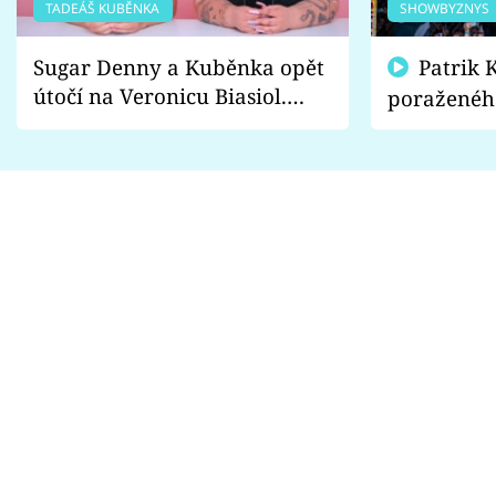
TADEÁŠ KUBĚNKA
SHOWBYZNYS
Sugar Denny a Kuběnka opět
Patrik Kincl se zastal
útočí na Veronicu Biasiol.
poraženéh
Proč je podle nich falešná a
fanoušci n
lže o své nevěře?