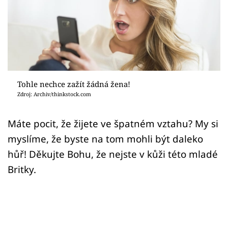
Sex a vztahy
Videa
Sledujte prima+
Přihlášení
Tohle nechce zažít žádná žena!
Zdroj: Archiv/thinkstock.com
Sledujte nás
Máte pocit, že žijete ve špatném vztahu? My si
myslíme, že byste na tom mohli být daleko
hůř! Děkujte Bohu, že nejste v kůži této mladé
Britky.