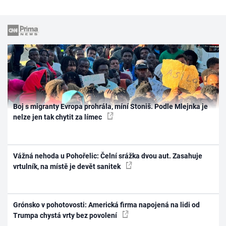
Boj s migranty Evropa prohrála, míní Stoniš. Podle Mlejnka je
nelze jen tak chytit za límec
Vážná nehoda u Pohořelic: Čelní srážka dvou aut. Zasahuje
vrtulník, na místě je devět sanitek
Grónsko v pohotovosti: Americká firma napojená na lidi od
Trumpa chystá vrty bez povolení