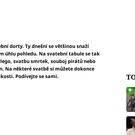
ební dorty. Ty dnešní se většinou snaží
m úhlu pohledu. Na svatební tabule se tak
 lego, svatbu smrtek, souboj pirátů nebo
ion. Na některé svatbě si můžete dokonce
TO
kosti. Podívejte se sami.