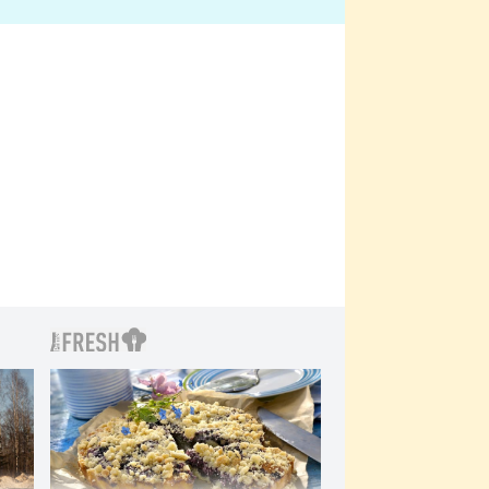
bylo drsnější než hanba
 Kinclem?
filmy?