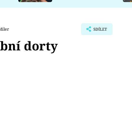
Miler
SDÍLET
bní dorty