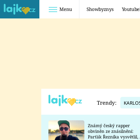
Menu
Showbyznys
Youtube
Youtuberky
Youtubeři
SHOPAHOLICADEL
FATTYPILLOW
ANNA ŠULC
FREESCOOT
SUGAR DENNY
ADAM KAJUMI
LADUŠKA
TADEÁŠ KUBĚNKA
DOMINIKA
DATEL
Trendy:
KARLO
MYSLIVCOVÁ
Známý český rapper
obviněn ze znásilnění:
Parťák Řezníka vysvětlil, 