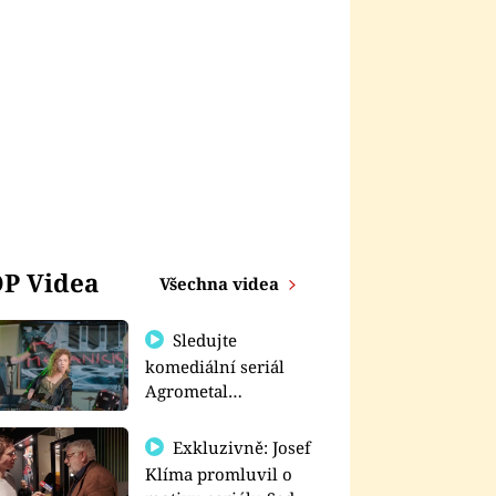
P Videa
Všechna videa
Sledujte
komediální seriál
Agrometal
exkluzivně na
prima+
Exkluzivně: Josef
Klíma promluvil o