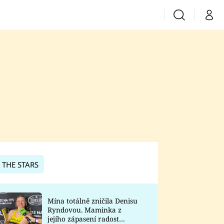
Vyhledávání
Můj 
Prima+
CNN Prima News
Prima Fresh
Prima Living
Prima Zoom
 THE STARS
Prima Lajk
Mína totálně zničila Denisu
Ryndovou. Maminka z
Sledujte nás
jejího zápasení radost