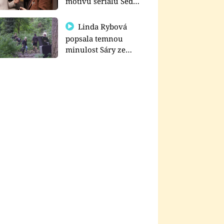
motivu seriálu Sedm
schodů k moci
Linda Rybová
popsala temnou
minulost Sáry ze
seriálu Zákony vlka