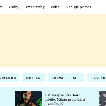
ři
Virály
Sex a vztahy
Videa
Sledujte prima+
Showbyznys
Extrém
VIRÁLY
KURIOZITY
VIDEA
KVÍZY
S VÉMOLA
ONLYFANS
SHOPAHOLICADEL
CLASH OF
Z Mishaly ze StarHousu
vylétlo: Miluju prdy. Jak si
co
je značkuje?