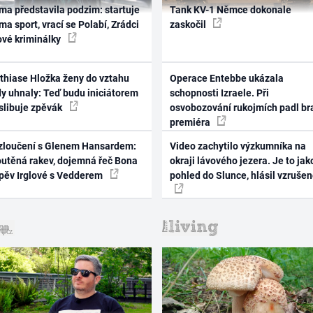
ma představila podzim: startuje
Tank KV-1 Němce dokonale
ma sport, vrací se Polabí, Zrádci
zaskočil
ové kriminálky
thiase Hložka ženy do vztahu
Operace Entebbe ukázala
dy uhnaly: Teď budu iniciátorem
schopnosti Izraele. Při
 slibuje zpěvák
osvobozování rukojmích padl br
premiéra
zloučení s Glenem Hansardem:
Video zachytilo výzkumníka na
outěná rakev, dojemná řeč Bona
okraji lávového jezera. Je to jak
zpěv Irglové s Vedderem
pohled do Slunce, hlásil vzruše