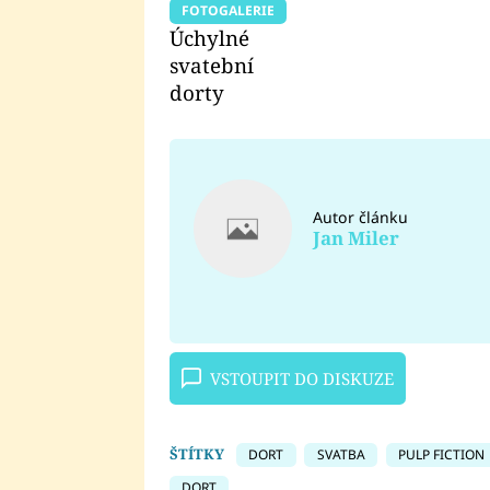
FOTOGALERIE
Úchylné
svatební
dorty
Autor článku
Jan Miler
VSTOUPIT DO DISKUZE
ŠTÍTKY
DORT
SVATBA
PULP FICTION
DORT