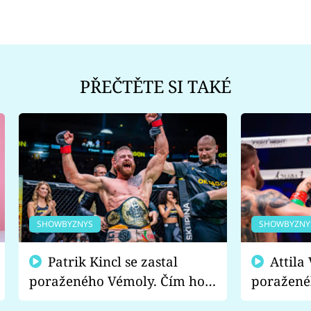
PŘEČTĚTE SI TAKÉ
SHOWBYZNYS
SHOWBYZNY
Patrik Kincl se zastal
Attila Végh podpořil
poraženého Vémoly. Čím ho
poražené
fanoušci naštvali?
chce radě