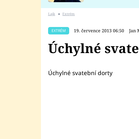
se v Plzni stalo
Lajk
■
Extrém
19. července 2013 06:50
Jan 
EXTRÉM
Úchylné svate
Úchylné svatební dorty