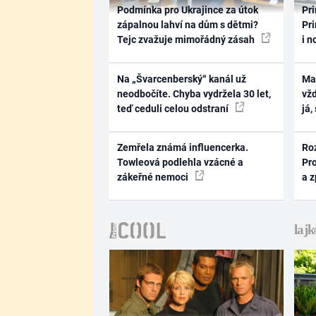
Podmínka pro Ukrajince za útok
Pri
zápalnou lahví na dům s dětmi?
Pri
Tejc zvažuje mimořádný zásah
i n
Na „Švarcenberský“ kanál už
Ma
neodbočíte. Chyba vydržela 30 let,
vž
teď ceduli celou odstraní
já,
Zemřela známá influencerka.
Ro
Towleová podlehla vzácné a
Pr
zákeřné nemoci
a 