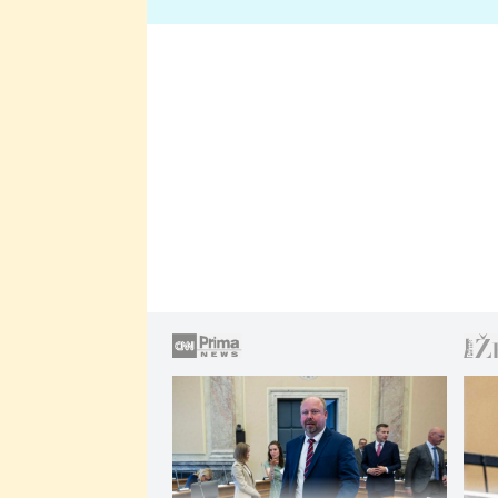
lže o své nevěře?