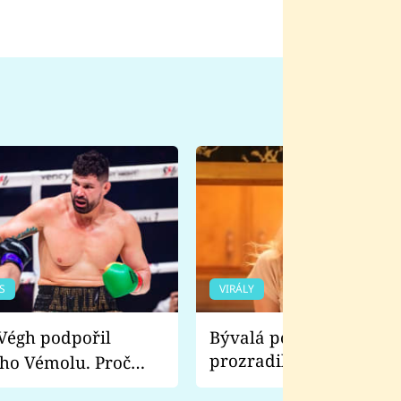
S
VIRÁLY
Bývalá pornoherečka
prozradila, co ji šokova
ho Vémolu. Proč
natáčení Euforie. Vážně
ji zápasit s ním než