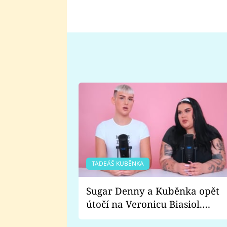
TADEÁŠ KUBĚNKA
Sugar Denny a Kuběnka opět
útočí na Veronicu Biasiol.
Proč je podle nich falešná a