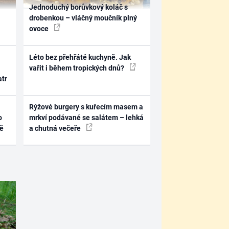
Jednoduchý borůvkový koláč s
drobenkou – vláčný moučník plný
ovoce
Léto bez přehřáté kuchyně. Jak
vařit i během tropických dnů?
atr
Rýžové burgery s kuřecím masem a
o
mrkví podávané se salátem – lehká
ně
a chutná večeře