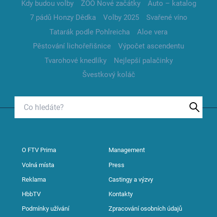
Kdy budou volby
ZOO Nové začátky
Auto – katalog
7 pádů Honzy Dědka
Volby 2025
Svařené víno
Tatarák podle Pohlreicha
Aloe vera
Pěstování lichořeřišnice
Výpočet ascendentu
Tvarohové knedlíky
Nejlepší palačinky
Švestkový koláč
O FTV Prima
Management
Volná místa
Press
Reklama
Castingy a výzvy
HbbTV
Kontakty
Podmínky užívání
Zpracování osobních údajů