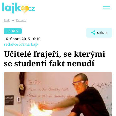
Lajk
■
Extrém
Trendy:
KARLOS VÉMOLA
ONLYFANS
EXTRÉM
SDÍLET
SHOPAHOLICADEL
CLASH OF THE STARS
16. února 2015 16:10
redakce Prima Lajk
Učitelé frajeři, se kterými
se studenti fakt nenudí
Témata
Showbyznys
Youtubeři
Virály