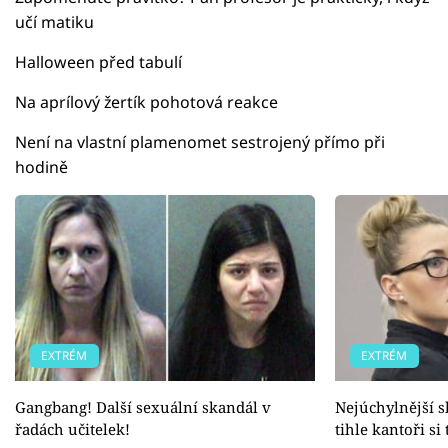
učí matiku
Halloween před tabulí
Na aprílový žertík pohotová reakce
Není na vlastní plamenomet sestrojený přímo při
hodině
EXTRÉM
EXTRÉM
Gangbang! Další sexuální skandál v
Nejúchylnější s
řadách učitelek!
tihle kantoři si