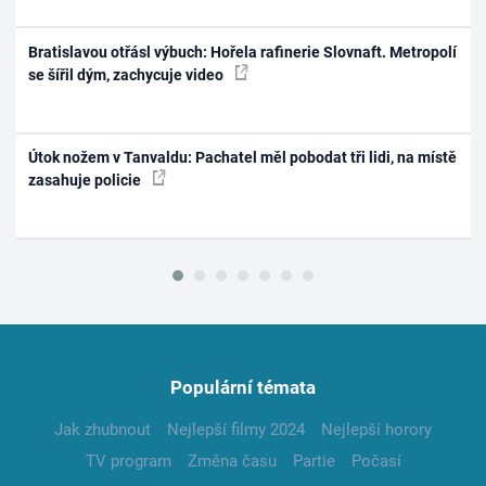
Bratislavou otřásl výbuch: Hořela rafinerie Slovnaft. Metropolí
se šířil dým, zachycuje video
Útok nožem v Tanvaldu: Pachatel měl pobodat tři lidi, na místě
zasahuje policie
Populární témata
Jak zhubnout
Nejlepší filmy 2024
Nejlepší horory
TV program
Změna času
Partie
Počasí