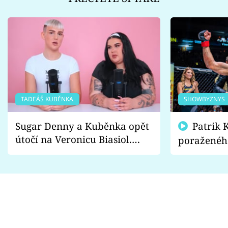
TADEÁŠ KUBĚNKA
SHOWBYZNYS
Sugar Denny a Kuběnka opět
Patrik Kincl se zastal
útočí na Veronicu Biasiol.
poraženéh
Proč je podle nich falešná a
fanoušci n
lže o své nevěře?