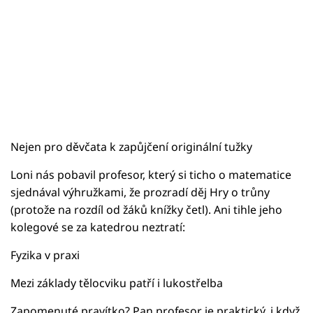
Nejen pro děvčata k zapůjčení originální tužky
Loni nás pobavil profesor, který si ticho o matematice
sjednával výhružkami, že prozradí děj Hry o trůny
(protože na rozdíl od žáků knížky četl). Ani tihle jeho
kolegové se za katedrou neztratí:
Fyzika v praxi
Mezi základy tělocviku patří i lukostřelba
Zapomenuté pravítko? Pan profesor je praktický, i když