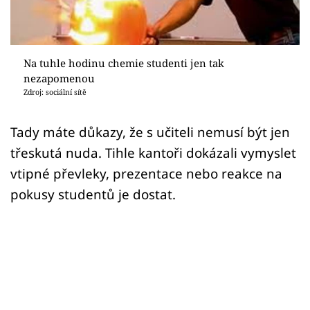
Sex a vztahy
Videa
Na tuhle hodinu chemie studenti jen tak
Sledujte prima+
nezapomenou
Zdroj: sociální sítě
Přihlášení
Tady máte důkazy, že s učiteli nemusí být jen
třeskutá nuda. Tihle kantoři dokázali vymyslet
Sledujte nás
vtipné převleky, prezentace nebo reakce na
pokusy studentů je dostat.