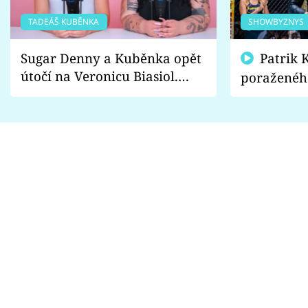
TADEÁŠ KUBĚNKA
SHOWBYZNYS
Sugar Denny a Kuběnka opět
Patrik Kincl se zastal
útočí na Veronicu Biasiol.
poraženéh
Proč je podle nich falešná a
fanoušci n
lže o své nevěře?