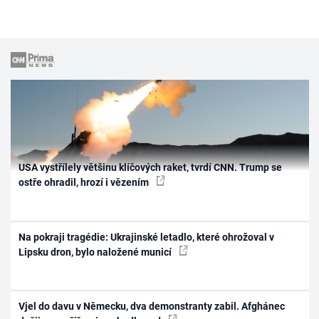
USA vystřílely většinu klíčových raket, tvrdí CNN. Trump se
ostře ohradil, hrozí i vězením
Na pokraji tragédie: Ukrajinské letadlo, které ohrožoval v
Lipsku dron, bylo naložené municí
Vjel do davu v Německu, dva demonstranty zabil. Afghánec