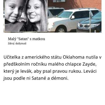
Sex a vztahy
Videa
Sledujte prima+
Přihlášení
Malý "Satan" s matkou
Zdroj: dailymail
Sledujte nás
Učitelka z amerického státu Oklahoma nutila v
předškolním ročníku malého chlapce Zayde,
který je levák, aby psal pravou rukou. Leváci
jsou podle ni Satané a démoni.