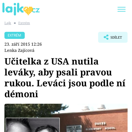
Lajk
■
Extrém
Trendy:
KARLOS VÉMOLA
ONLYFANS
EXTRÉM
SDÍLET
SHOPAHOLICADEL
CLASH OF THE STARS
23. září 2015 12:26
Lenka Zajícová
Učitelka z USA nutila
leváky, aby psali pravou
Témata
rukou. Leváci jsou podle ní
Showbyznys
démoni
Youtubeři
Virály