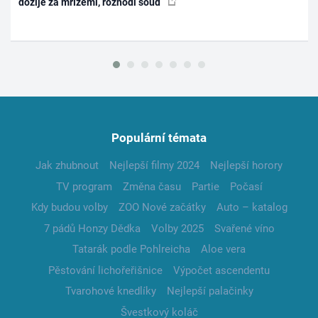
dožije za mřížemi, rozhodl soud
Populární témata
Jak zhubnout
Nejlepší filmy 2024
Nejlepší horory
TV program
Změna času
Partie
Počasí
Kdy budou volby
ZOO Nové začátky
Auto – katalog
7 pádů Honzy Dědka
Volby 2025
Svařené víno
Tatarák podle Pohlreicha
Aloe vera
Pěstování lichořeřišnice
Výpočet ascendentu
Tvarohové knedlíky
Nejlepší palačinky
Švestkový koláč