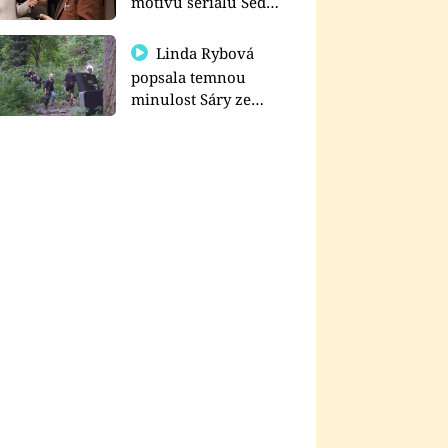
motivu seriálu Sedm
schodů k moci
Linda Rybová
popsala temnou
minulost Sáry ze
seriálu Zákony vlka