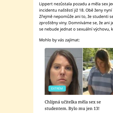
Lippert nezůstala pozadu a měla sex j
incidentu naštěstí již 18. Obě ženy nyní 
Zřejmě nepomůže ani to, že studenti sepi
zproštěny viny. Domníváme se, že ani j
se nebude jednat o sexuální výchovu, kt
Mohlo by vás zajímat:
EXTRÉM
Chlípná učitelka měla sex se
studentem. Bylo mu jen 13!