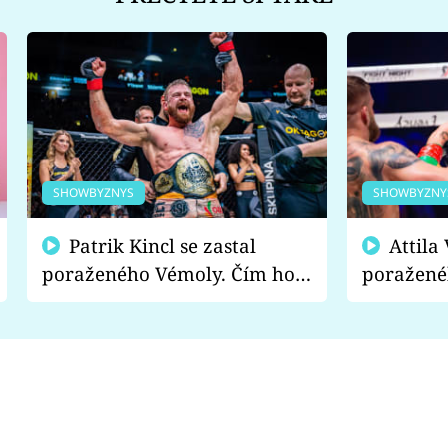
SHOWBYZNYS
SHOWBYZNY
Patrik Kincl se zastal
Attila Végh podpořil
poraženého Vémoly. Čím ho
poražené
fanoušci naštvali?
chce radě
s vítězem