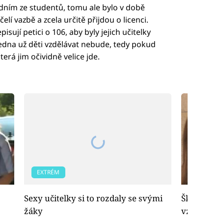
edním ze studentů, tomu ale bylo v době
čelí vazbě a zcela určitě přijdou o licenci.
sují petici o 106, aby byly jejich učitelky
edna už děti vzdělávat nebude, tedy pokud
erá jim očividně velice jde.
EXTRÉM
EXTRÉM
Sexy učitelky si to rozdaly se svými
Škola snů
žáky
vzaly do 