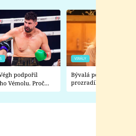
S
VIRÁLY
Bývalá pornoherečka
prozradila, co ji šokova
ho Vémolu. Proč
natáčení Euforie. Vážně
ji zápasit s ním než
bylo drsnější než hanba
 Kinclem?
filmy?