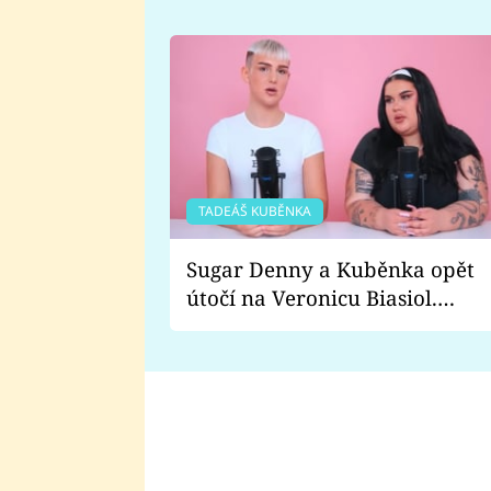
TADEÁŠ KUBĚNKA
Sugar Denny a Kuběnka opět
útočí na Veronicu Biasiol.
Proč je podle nich falešná a
lže o své nevěře?