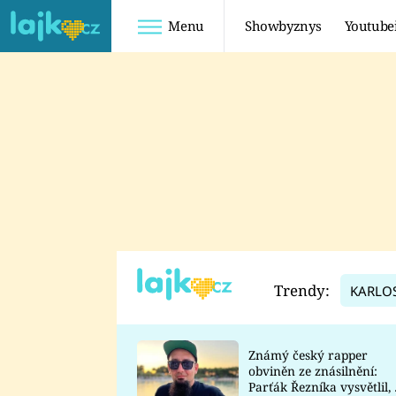
Menu
Showbyznys
Youtube
Youtuberky
Youtubeři
SHOPAHOLICADEL
FATTYPILLOW
ANNA ŠULC
FREESCOOT
SUGAR DENNY
ADAM KAJUMI
LADUŠKA
TADEÁŠ KUBĚNKA
DOMINIKA
DATEL
Trendy:
KARLO
MYSLIVCOVÁ
Známý český rapper
obviněn ze znásilnění:
Parťák Řezníka vysvětlil, 