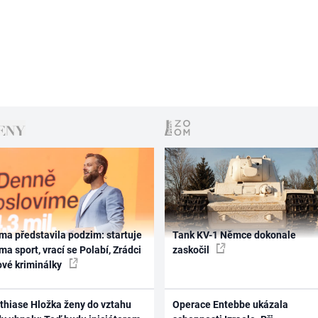
ma představila podzim: startuje
Tank KV-1 Němce dokonale
ma sport, vrací se Polabí, Zrádci
zaskočil
ové kriminálky
thiase Hložka ženy do vztahu
Operace Entebbe ukázala