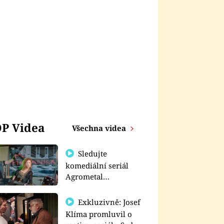
P Videa
Všechna videa
Sledujte
komediální seriál
Agrometal
exkluzivně na
prima+
Exkluzivně: Josef
Klíma promluvil o