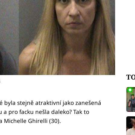
TO
i
ré byla stejně atraktivní jako zanešená
 a pro facku nešla daleko? Tak to
 Michelle Ghirelli (30).