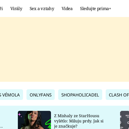
ři
Virály
Sex a vztahy
Videa
Sledujte prima+
Showbyznys
Extrém
VIRÁLY
KURIOZITY
VIDEA
KVÍZY
S VÉMOLA
ONLYFANS
SHOPAHOLICADEL
CLASH OF
Z Mishaly ze StarHousu
vylétlo: Miluju prdy. Jak si
co
je značkuje?