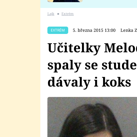
se v Plzni stalo
Lajk
■
Extrém
5. března 2015 13:00
Lenka Z
EXTRÉM
Učitelky Melo
spaly se stude
dávaly i koks