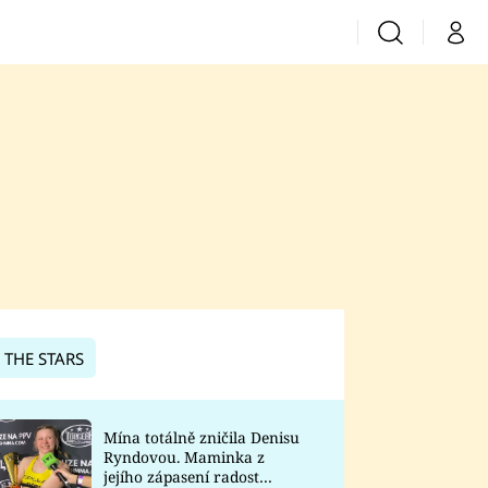
Vyhledávání
Můj 
Prima+
CNN Prima News
Prima Fresh
Prima Living
Prima Zoom
 THE STARS
Prima Lajk
Mína totálně zničila Denisu
Ryndovou. Maminka z
Sledujte nás
jejího zápasení radost