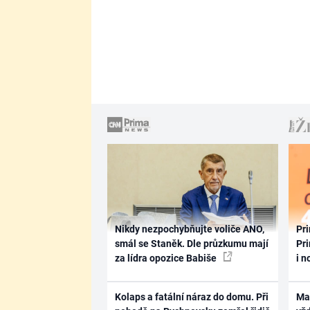
Nikdy nezpochybňujte voliče ANO,
Pri
smál se Staněk. Dle průzkumu mají
Pri
za lídra opozice Babiše
i n
Kolaps a fatální náraz do domu. Při
Ma