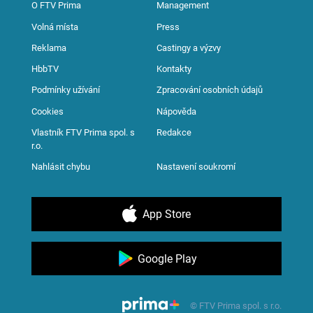
O FTV Prima
Management
Volná místa
Press
Reklama
Castingy a výzvy
HbbTV
Kontakty
Podmínky užívání
Zpracování osobních údajů
Cookies
Nápověda
Vlastník FTV Prima spol. s
Redakce
r.o.
Nahlásit chybu
Nastavení soukromí
App Store
Google Play
© FTV Prima spol. s r.o.