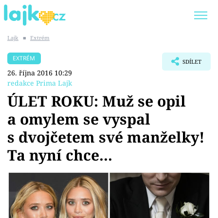
Lajk
■
Extrém
Trendy:
KARLOS VÉMOLA
ONLYFANS
EXTRÉM
SDÍLET
SHOPAHOLICADEL
CLASH OF THE STARS
26. října 2016 10:29
redakce Prima Lajk
ÚLET ROKU: Muž se opil
a omylem se vyspal
Témata
s dvojčetem své manželky!
Showbyznys
Ta nyní chce...
Youtubeři
Virály