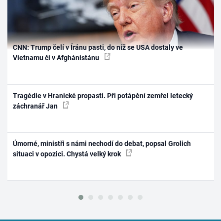
CNN: Trump čelí v Íránu pasti, do níž se USA dostaly ve
Vietnamu či v Afghánistánu
Tragédie v Hranické propasti. Při potápění zemřel letecký
záchranář Jan
Úmorné, ministři s námi nechodí do debat, popsal Grolich
situaci v opozici. Chystá velký krok