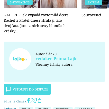
SHOWBYZNYS
EXTRÉM
GALERIE: Jak vypadá roztomilá dcera
Sourozenci
Rachel z Přátel dnes? Hrála ji tato
dvojčata. Jsou z nich sexy blonďaté
krásky…
Autor článku
redakce Prima Lajk
Všechny články autora
VSTOUPIT DO DISKUZE
Sdílejte článek