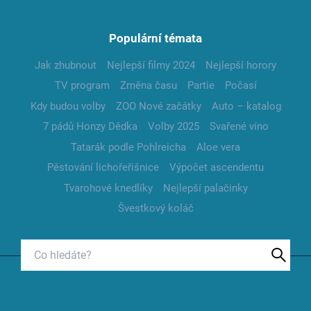
Populární témata
Jak zhubnout
Nejlepší filmy 2024
Nejlepší horory
TV program
Změna času
Partie
Počasí
Kdy budou volby
ZOO Nové začátky
Auto – katalog
7 pádů Honzy Dědka
Volby 2025
Svařené víno
Tatarák podle Pohlreicha
Aloe vera
Pěstování lichořeřišnice
Výpočet ascendentu
Tvarohové knedlíky
Nejlepší palačinky
Švestkový koláč