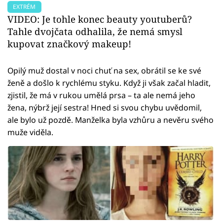
EXTRÉM
VIDEO: Je tohle konec beauty youtuberů?
Tahle dvojčata odhalila, že nemá smysl
kupovat značkový makeup!
Opilý muž dostal v noci chuť na sex, obrátil se ke své
ženě a došlo k rychlému styku. Když ji však začal hladit,
zjistil, že má v rukou umělá prsa – ta ale nemá jeho
žena, nýbrž její sestra! Hned si svou chybu uvědomil,
ale bylo už pozdě. Manželka byla vzhůru a nevěru svého
muže viděla.