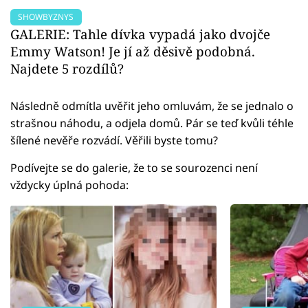
SHOWBYZNYS
GALERIE: Tahle dívka vypadá jako dvojče
Emmy Watson! Je jí až děsivě podobná.
Najdete 5 rozdílů?
Následně odmítla uvěřit jeho omluvám, že se jednalo o
strašnou náhodu, a odjela domů. Pár se teď kvůli téhle
šílené nevěře rozvádí. Věřili byste tomu?
Podívejte se do galerie, že to se sourozenci není
vždycky úplná pohoda: