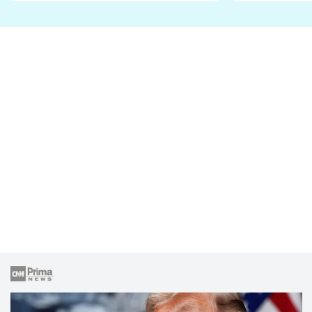
lže o své nevěře?