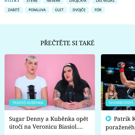
ŠTÍTKY
ŠTĚNĚ
NEVĚRA
DVOJČATA
LAS VEGAS
ZABITÍ
POMLUVA
ÚLET
DVOJČE
FÓR
PŘEČTĚTE SI TAKÉ
TADEÁŠ KUBĚNKA
SHOWBYZNYS
Sugar Denny a Kuběnka opět
Patrik Kincl se zastal
útočí na Veronicu Biasiol.
poraženéh
Proč je podle nich falešná a
fanoušci n