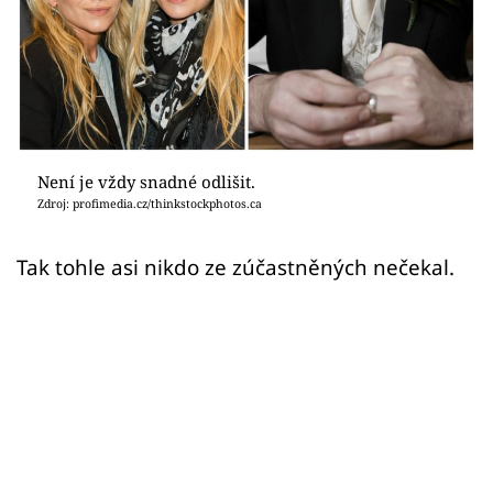
Sex a vztahy
Videa
Sledujte prima+
Přihlášení
Není je vždy snadné odlišit.
Zdroj: profimedia.cz/thinkstockphotos.ca
Sledujte nás
Tak tohle asi nikdo ze zúčastněných nečekal.