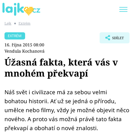
Lajk
■
Extrém
Trendy:
KARLOS VÉMOLA
ONLYFANS
EXTRÉM
SDÍLET
SHOPAHOLICADEL
CLASH OF THE STARS
16. října 2015 08:00
Vendula Kochanová
Úžasná fakta, která vás v
mnohém překvapí
Témata
Showbyznys
Náš svět i civilizace má za sebou velmi
bohatou historii. Ať už se jedná o přírodu,
Youtubeři
umělce nebo filmy, vždy je možné objevit něco
nového. A proto vás možná právě tato fakta
Virály
překvapí a obohatí o nové znalosti.