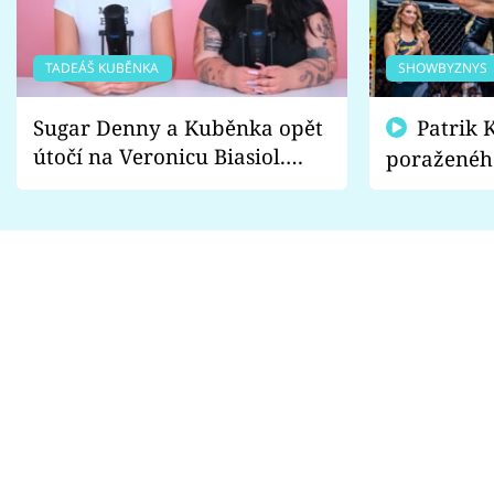
TADEÁŠ KUBĚNKA
SHOWBYZNYS
Sugar Denny a Kuběnka opět
Patrik Kincl se zastal
útočí na Veronicu Biasiol.
poraženéh
Proč je podle nich falešná a
fanoušci n
lže o své nevěře?