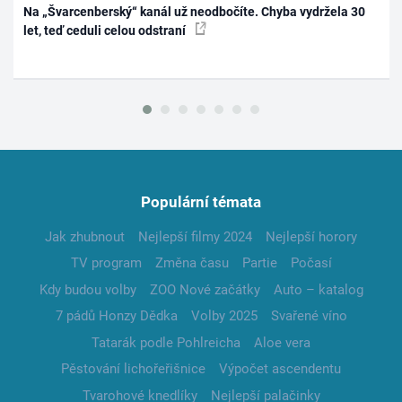
Na „Švarcenberský“ kanál už neodbočíte. Chyba vydržela 30
let, teď ceduli celou odstraní
Populární témata
Jak zhubnout
Nejlepší filmy 2024
Nejlepší horory
TV program
Změna času
Partie
Počasí
Kdy budou volby
ZOO Nové začátky
Auto – katalog
7 pádů Honzy Dědka
Volby 2025
Svařené víno
Tatarák podle Pohlreicha
Aloe vera
Pěstování lichořeřišnice
Výpočet ascendentu
Tvarohové knedlíky
Nejlepší palačinky