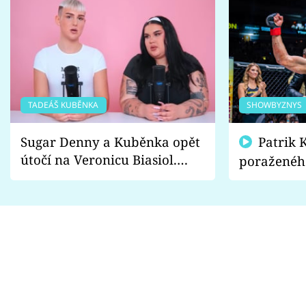
TADEÁŠ KUBĚNKA
SHOWBYZNYS
Sugar Denny a Kuběnka opět
Patrik Kincl se zastal
útočí na Veronicu Biasiol.
poraženéh
Proč je podle nich falešná a
fanoušci n
lže o své nevěře?