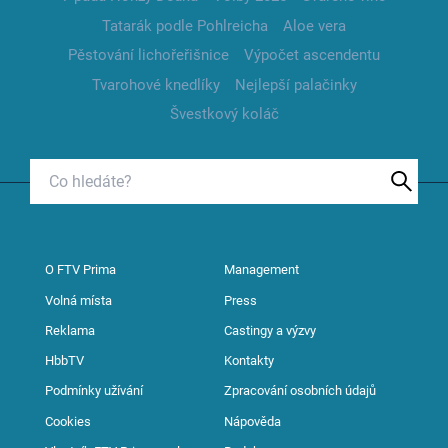
Tatarák podle Pohlreicha
Aloe vera
Pěstování lichořeřišnice
Výpočet ascendentu
Tvarohové knedlíky
Nejlepší palačinky
Švestkový koláč
O FTV Prima
Management
Volná místa
Press
Reklama
Castingy a výzvy
HbbTV
Kontakty
Podmínky užívání
Zpracování osobních údajů
Cookies
Nápověda