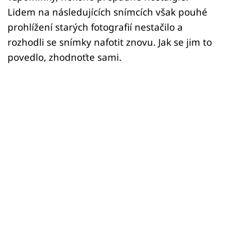
Sex a vztahy
Lidem na následujících snímcích však pouhé
Videa
prohlížení starých fotografií nestačilo a
rozhodli se snímky nafotit znovu. Jak se jim to
Sledujte prima+
povedlo, zhodnoťte sami.
Přihlášení
Sledujte nás