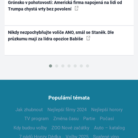
Grónsko v pohotovosti: Americká firma napojená na lidi od
Trumpa chystá vrty bez povolení
Nikdy nezpochybňujte voliče ANO, smál se Staněk. Dle
průzkumu mají za lídra opozice Babiše
Populární témata
Jak zhubnout
Nejlepší filmy 2024
Nejlepší horory
TV program
Změna času
Partie
Počasí
Kdy budou volby
ZOO Nové začátky
Auto – katalog
7 pádů Honzy Dědka
Volby 2025
Svařené víno