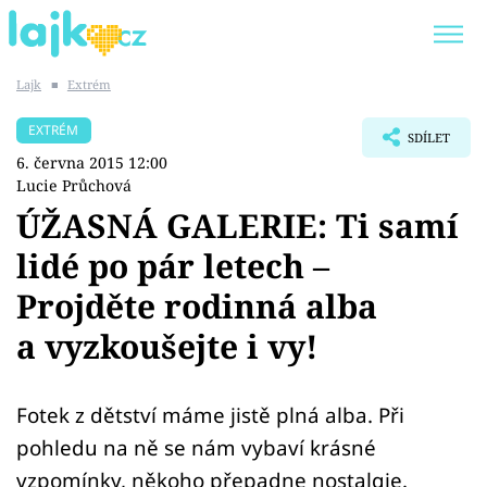
Lajk
■
Extrém
Trendy:
KARLOS VÉMOLA
ONLYFANS
EXTRÉM
SDÍLET
SHOPAHOLICADEL
CLASH OF THE STARS
6. června 2015 12:00
Lucie Průchová
ÚŽASNÁ GALERIE: Ti samí
lidé po pár letech –
Témata
Projděte rodinná alba
Showbyznys
a vyzkoušejte i vy!
Youtubeři
Fotek z dětství máme jistě plná alba. Při
Virály
pohledu na ně se nám vybaví krásné
vzpomínky, někoho přepadne nostalgie.