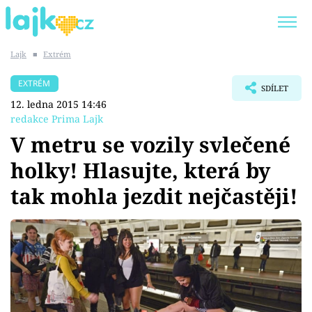
Lajk
■
Extrém
Trendy:
KARLOS VÉMOLA
ONLYFANS
EXTRÉM
SDÍLET
SHOPAHOLICADEL
CLASH OF THE STARS
12. ledna 2015 14:46
redakce Prima Lajk
V metru se vozily svlečené
holky! Hlasujte, která by
Témata
tak mohla jezdit nejčastěji!
Showbyznys
Youtubeři
Virály