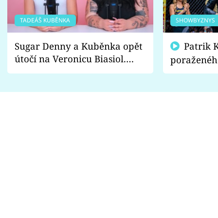
TADEÁŠ KUBĚNKA
SHOWBYZNYS
Sugar Denny a Kuběnka opět
Patrik Kincl se zastal
útočí na Veronicu Biasiol.
poraženéh
Proč je podle nich falešná a
fanoušci n
lže o své nevěře?