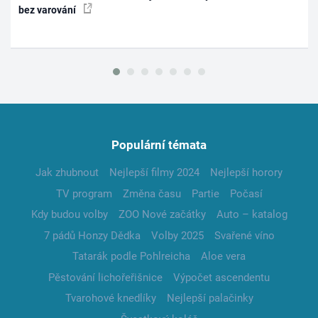
bez varování
Populární témata
Jak zhubnout
Nejlepší filmy 2024
Nejlepší horory
TV program
Změna času
Partie
Počasí
Kdy budou volby
ZOO Nové začátky
Auto – katalog
7 pádů Honzy Dědka
Volby 2025
Svařené víno
Tatarák podle Pohlreicha
Aloe vera
Pěstování lichořeřišnice
Výpočet ascendentu
Tvarohové knedlíky
Nejlepší palačinky