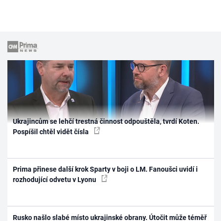
Ukrajincům se lehčí trestná činnost odpouštěla, tvrdí Koten.
Pospíšil chtěl vidět čísla
Prima přinese další krok Sparty v boji o LM. Fanoušci uvidí i
rozhodující odvetu v Lyonu
Rusko našlo slabé místo ukrajinské obrany. Útočit může téměř