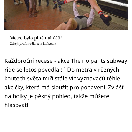
Sex a vztahy
Videa
Sledujte prima+
Metro bylo plné naháčů!
Zdroj: profimedia.cz a isifa.com
Přihlášení
Každoroční recese - akce The no pants subway
ride se letos povedla :-) Do metra v různých
Sledujte nás
koutech světa míří stále víc vyznavačů téhle
akcičky, která má sloužit pro pobavení. Zvlášť
na holky je pěkný pohled, takže můžete
hlasovat!