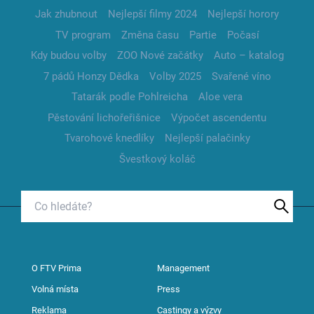
Jak zhubnout
Nejlepší filmy 2024
Nejlepší horory
TV program
Změna času
Partie
Počasí
Kdy budou volby
ZOO Nové začátky
Auto – katalog
7 pádů Honzy Dědka
Volby 2025
Svařené víno
Tatarák podle Pohlreicha
Aloe vera
Pěstování lichořeřišnice
Výpočet ascendentu
Tvarohové knedlíky
Nejlepší palačinky
Švestkový koláč
O FTV Prima
Management
Volná místa
Press
Reklama
Castingy a výzvy