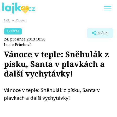
Lajk
■
Extrém
Trendy:
KARLOS VÉMOLA
ONLYFANS
EXTRÉM
SDÍLET
SHOPAHOLICADEL
CLASH OF THE STARS
24. prosince 2013 10:50
Lucie Průchová
Vánoce v teple: Sněhulák z
písku, Santa v plavkách a
Témata
další vychytávky!
Showbyznys
Vánoce v teple: Sněhulák z písku, Santa v
Youtubeři
plavkách a další vychytávky!
Virály