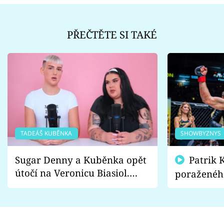
PŘEČTĚTE SI TAKÉ
TADEÁŠ KUBĚNKA
SHOWBYZNYS
Sugar Denny a Kuběnka opět
Patrik Kincl se zastal
útočí na Veronicu Biasiol.
poraženéh
Proč je podle nich falešná a
fanoušci n
lže o své nevěře?