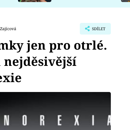
Zajícová
SDÍLET
mky jen pro otrlé.
 nejděsivější
exie