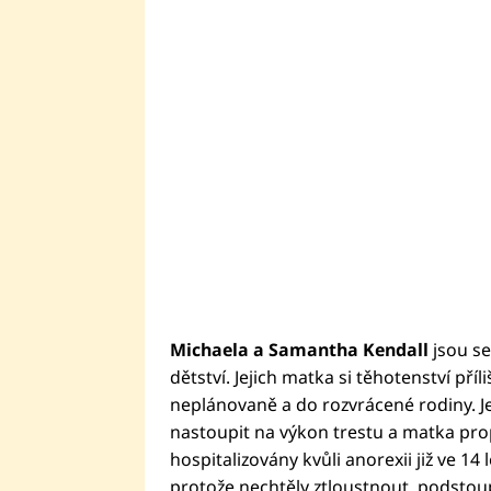
Michaela a Samantha Kendall
jsou se
dětství. Jejich matka si těhotenství příli
neplánovaně a do rozvrácené rodiny. J
nastoupit na výkon trestu a matka pro
hospitalizovány kvůli anorexii již ve 14 
protože nechtěly ztloustnout, podstoup