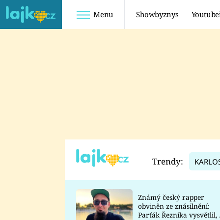
Menu
Showbyznys
Youtube
Youtuberky
Youtubeři
SHOPAHOLICADEL
FATTYPILLOW
ANNA ŠULC
FREESCOOT
SUGAR DENNY
ADAM KAJUMI
LADUŠKA
TADEÁŠ KUBĚNKA
DOMINIKA
DATEL
Trendy:
KARLO
MYSLIVCOVÁ
Známý český rapper
obviněn ze znásilnění:
Parťák Řezníka vysvětlil, 