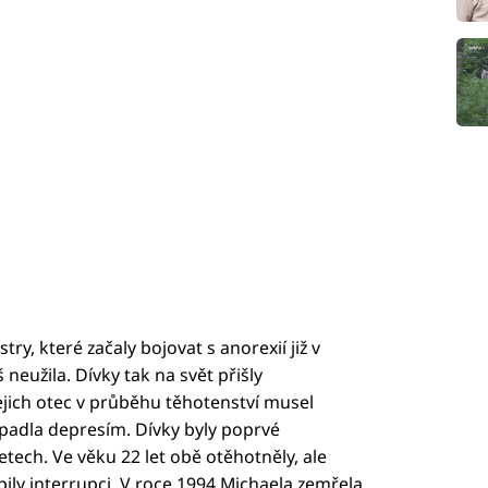
stry, které začaly bojovat s anorexií již v
š neužila. Dívky tak na svět přišly
ejich otec v průběhu těhotenství musel
padla depresím. Dívky byly poprvé
letech. Ve věku 22 let obě otěhotněly, ale
ily interrupci. V roce 1994 Michaela zemřela