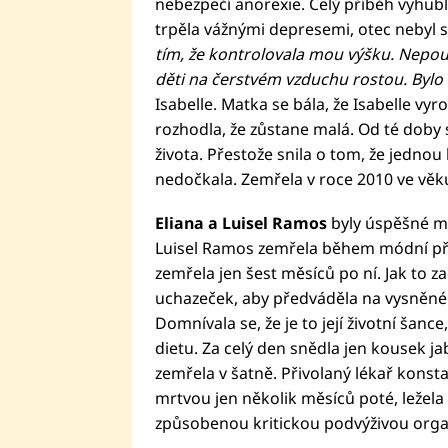
nebezpečí anorexie. Celý příběh vyhublé
trpěla vážnými depresemi, otec nebyl 
tím, že kontrolovala mou výšku. Nepou
děti na čerstvém vzduchu rostou. Bylo 
Isabelle. Matka se bála, že Isabelle vyro
rozhodla, že zůstane malá. Od té doby s
života. Přestože snila o tom, že jednou 
nedočkala. Zemřela v roce 2010 ve věku
Eliana a Luisel Ramos
byly úspěšné mo
Luisel Ramos zemřela během módní přeh
zemřela jen šest měsíců po ní. Jak to zač
uchazeček, aby předváděla na vysněné 
Domnívala se, že je to její životní šance
dietu. Za celý den snědla jen kousek ja
zemřela v šatně. Přivolaný lékař konstat
mrtvou jen několik měsíců poté, ležela 
způsobenou kritickou podvýživou org