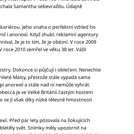
spáchala Samantha sebevraždu. Údajně
ariérou. Jeho snaha o perfektní vzhled ho
ií i anorexií. Když zhubl, reklamní agentury
íval, že je to tím, že je obézní. V roce 2009
 roce 2010 zemřel ve věku 38 let. Vážil
estry. Dokonce si půjčují i oblečení. Nenechte
mileté Maisy, přestože stále vypadá sama
rpí anorexií a stále nad ní nemůže vyhrát.
Rebecca je ve Velké Británii častým hostem
to se jí však díky nízké tělesné hmostnosti
xií. Před pár lety pózovala na šokujících
obletěly svět. Snímky měly upozornit na