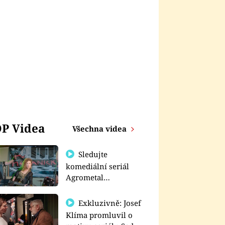
P Videa
Všechna videa
Sledujte
komediální seriál
Agrometal
exkluzivně na
prima+
Exkluzivně: Josef
Klíma promluvil o