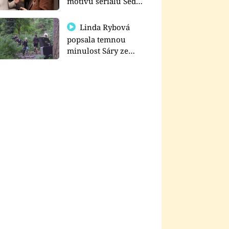
motivu seriálu Sedm
schodů k moci
Linda Rybová
popsala temnou
minulost Sáry ze
seriálu Zákony vlka