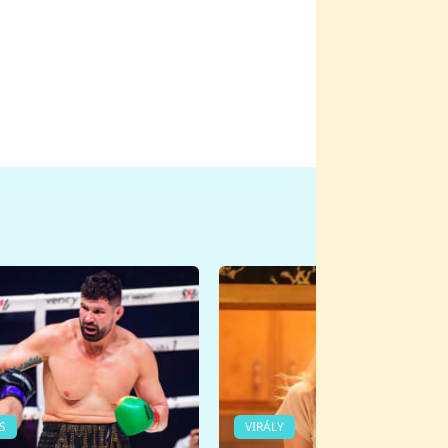
S
VIRÁLY