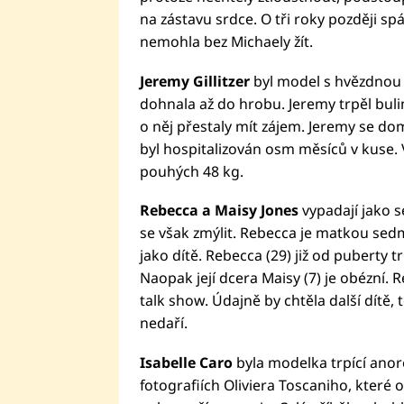
na zástavu srdce. O tři roky později 
nemohla bez Michaely žít.
Jeremy Gillitzer
byl model s hvězdnou k
dohnala až do hrobu. Jeremy trpěl bulim
o něj přestaly mít zájem. Jeremy se domn
byl hospitalizován osm měsíců v kuse. V
pouhých 48 kg.
Rebecca a Maisy Jones
vypadají jako s
se však zmýlit. Rebecca je matkou sed
jako dítě. Rebecca (29) již od puberty t
Naopak její dcera Maisy (7) je obézní. 
talk show. Údajně by chtěla další dítě, 
nedaří.
Isabelle Caro
byla modelka trpící anore
fotografiích Oliviera Toscaniho, které 