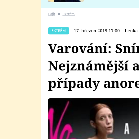
se v Plzni stalo
Lajk
■
Extrém
17. března 2015 17:00
Lenka 
EXTRÉM
Varování: Sní
Nejznámější a
případy anor