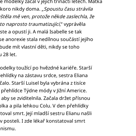
 modelky začal v jejích třinácti letech. Matka
skoro nikdy doma. „
Spoustu času strávila
štěla mě ven, protože někde zaslechla, že
to naprosto traumatizující
,“ vyprávěla
ste a opustí ji. A malá Isabelle se tak
e anorexie stala nedílnou součástí jejího
bude mít vlastní děti, nikdy se toho
 28 let.
delky toužící po hvězdné kariéře. Starší
lídky na zástavu srdce, sestra Eliana
alo. Starší Luisel byla vybrána z tisíce
přehlídce Týdne módy v Jižní Americe.
, aby se zviditelnila. Začala držet přísnou
blka a pila lehkou Colu. V den přehlídky
oval smrt. Její mladší sestru Elianu našli
v posteli. I zde lékař konstatoval smrt
anismu.