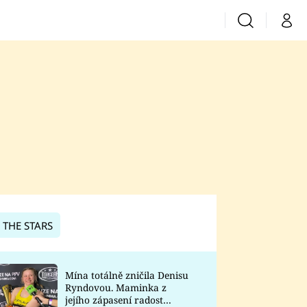
Vyhledávání
Můj 
Prima+
CNN Prima News
Prima Fresh
Prima Living
Prima Zoom
 THE STARS
Prima Lajk
Mína totálně zničila Denisu
Ryndovou. Maminka z
Sledujte nás
jejího zápasení radost