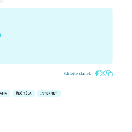
á
Sdílejte článek
AHA
ŘEČ TĚLA
INTERNET