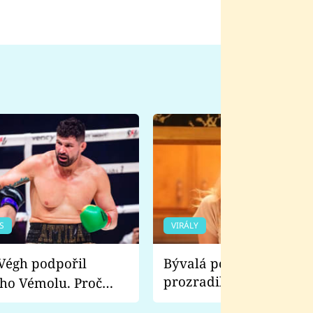
S
VIRÁLY
Bývalá pornoherečka
prozradila, co ji šokova
ho Vémolu. Proč
natáčení Euforie. Vážně
ji zápasit s ním než