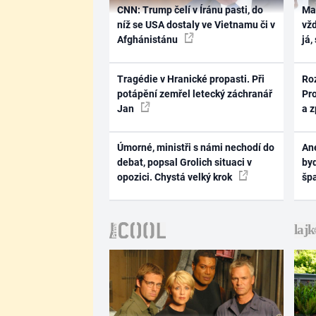
CNN: Trump čelí v Íránu pasti, do
Ma
níž se USA dostaly ve Vietnamu či v
vž
Afghánistánu
já,
Tragédie v Hranické propasti. Při
Ro
potápění zemřel letecký záchranář
Pr
Jan
a 
Úmorné, ministři s námi nechodí do
Ane
debat, popsal Grolich situaci v
byd
opozici. Chystá velký krok
šp