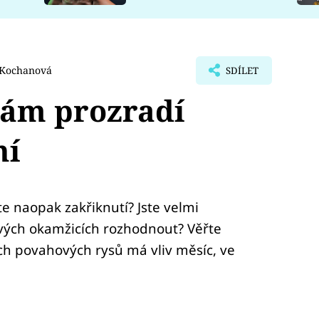
 Kochanová
SDÍLET
vám prozradí
ní
 naopak zakřiknutí? Jste velmi
ových okamžicích rozhodnout? Věřte
h povahových rysů má vliv měsíc, ve