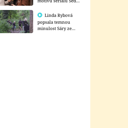
motivu seriálu Sedm
schodů k moci
Linda Rybová
popsala temnou
minulost Sáry ze
seriálu Zákony vlka