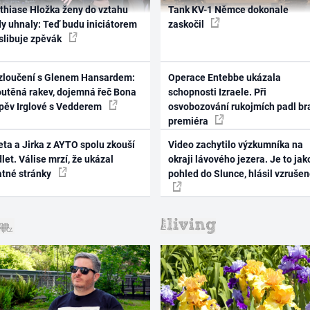
thiase Hložka ženy do vztahu
Tank KV-1 Němce dokonale
dy uhnaly: Teď budu iniciátorem
zaskočil
 slibuje zpěvák
zloučení s Glenem Hansardem:
Operace Entebbe ukázala
outěná rakev, dojemná řeč Bona
schopnosti Izraele. Při
zpěv Irglové s Vedderem
osvobozování rukojmích padl br
premiéra
ta a Jirka z AYTO spolu zkouší
Video zachytilo výzkumníka na
let. Válise mrzí, že ukázal
okraji lávového jezera. Je to jak
atné stránky
pohled do Slunce, hlásil vzruše