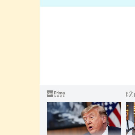
lže o své nevěře?