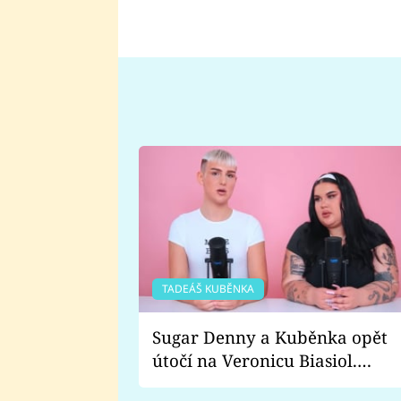
TADEÁŠ KUBĚNKA
Sugar Denny a Kuběnka opět
útočí na Veronicu Biasiol.
Proč je podle nich falešná a