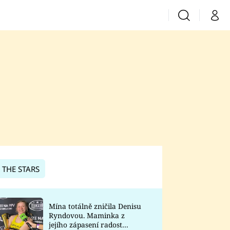
Vyhledávání
Můj 
Prima+
CNN Prima News
Prima Fresh
Prima Living
Prima Zoom
 THE STARS
Prima Lajk
Mína totálně zničila Denisu
Ryndovou. Maminka z
Sledujte nás
jejího zápasení radost