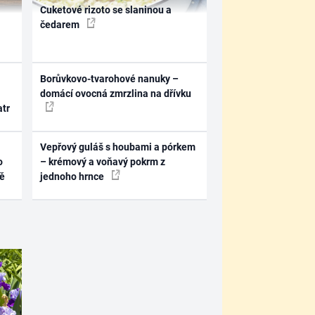
Cuketové rizoto se slaninou a
čedarem
Borůvkovo-tvarohové nanuky –
domácí ovocná zmrzlina na dřívku
atr
Vepřový guláš s houbami a pórkem
o
– krémový a voňavý pokrm z
ně
jednoho hrnce