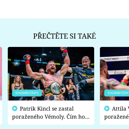
PŘEČTĚTE SI TAKÉ
SHOWBYZNYS
SHOWBYZNY
Patrik Kincl se zastal
Attila Végh podpořil
poraženého Vémoly. Čím ho
poražené
fanoušci naštvali?
chce radě