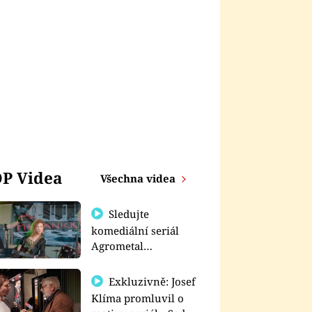
P Videa
Všechna videa
Sledujte
komediální seriál
Agrometal
exkluzivně na
prima+
Exkluzivně: Josef
Klíma promluvil o