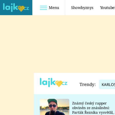
Menu
Showbyznys
Youtube
Youtuberky
Youtubeři
SHOPAHOLICADEL
FATTYPILLOW
ANNA ŠULC
FREESCOOT
SUGAR DENNY
ADAM KAJUMI
LADUŠKA
TADEÁŠ KUBĚNKA
DOMINIKA
DATEL
Trendy:
KARLO
MYSLIVCOVÁ
Známý český rapper
obviněn ze znásilnění:
Parťák Řezníka vysvětlil, 