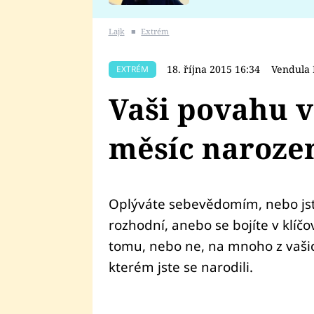
se v Plzni stalo
Lajk
■
Extrém
18. října 2015 16:34
Vendula
EXTRÉM
Vaši povahu 
měsíc naroze
Oplýváte sebevědomím, nebo jste
rozhodní, anebo se bojíte v klíč
tomu, nebo ne, na mnoho z vašic
kterém jste se narodili.