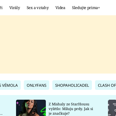
ři
Virály
Sex a vztahy
Videa
Sledujte prima+
Showbyznys
Extrém
VIRÁLY
KURIOZITY
VIDEA
KVÍZY
S VÉMOLA
ONLYFANS
SHOPAHOLICADEL
CLASH OF
Z Mishaly ze StarHousu
vylétlo: Miluju prdy. Jak si
co
je značkuje?