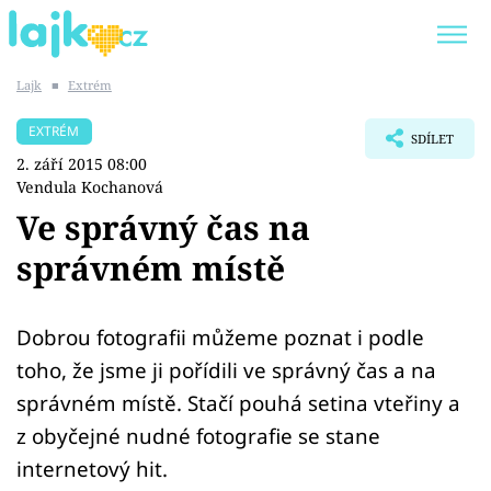
Lajk
■
Extrém
Trendy:
KARLOS VÉMOLA
ONLYFANS
EXTRÉM
SDÍLET
SHOPAHOLICADEL
CLASH OF THE STARS
2. září 2015 08:00
Vendula Kochanová
Ve správný čas na
správném místě
Témata
Showbyznys
Dobrou fotografii můžeme poznat i podle
toho, že jsme ji pořídili ve správný čas a na
Youtubeři
správném místě. Stačí pouhá setina vteřiny a
z obyčejné nudné fotografie se stane
Virály
internetový hit.