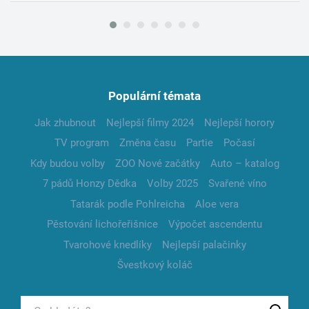
Populární témata
Jak zhubnout
Nejlepší filmy 2024
Nejlepší horory
TV program
Změna času
Partie
Počasí
Kdy budou volby
ZOO Nové začátky
Auto – katalog
7 pádů Honzy Dědka
Volby 2025
Svařené víno
Tatarák podle Pohlreicha
Aloe vera
Pěstování lichořeřišnice
Výpočet ascendentu
Tvarohové knedlíky
Nejlepší palačinky
Švestkový koláč