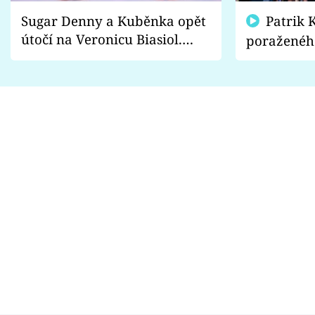
Sugar Denny a Kuběnka opět
Patrik Kincl se zastal
útočí na Veronicu Biasiol.
poraženéh
Proč je podle nich falešná a
fanoušci n
lže o své nevěře?