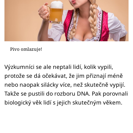
Sex a vztahy
Videa
Sledujte prima+
Přihlášení
Pivo omlazuje!
Výzkumníci se ale neptali lidí, kolik vypili,
Sledujte nás
protože se dá očekávat, že jim přiznají méně
nebo naopak silácky více, než skutečně vypijí.
Takže se pustili do rozboru DNA. Pak porovnali
biologický věk lidí s jejich skutečným věkem.