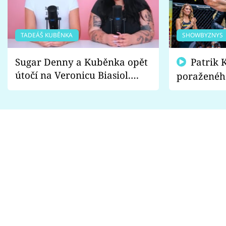
TADEÁŠ KUBĚNKA
SHOWBYZNYS
Sugar Denny a Kuběnka opět
Patrik Kincl se zastal
útočí na Veronicu Biasiol.
poraženéh
Proč je podle nich falešná a
fanoušci n
lže o své nevěře?