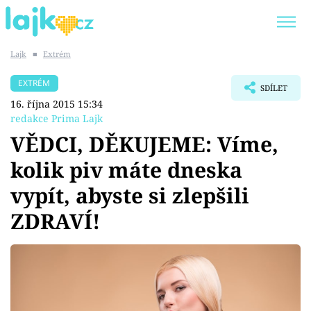
Lajk
■
Extrém
Trendy:
KARLOS VÉMOLA
ONLYFANS
EXTRÉM
SDÍLET
SHOPAHOLICADEL
CLASH OF THE STARS
16. října 2015 15:34
redakce Prima Lajk
VĚDCI, DĚKUJEME: Víme,
kolik piv máte dneska
Témata
vypít, abyste si zlepšili
Showbyznys
ZDRAVÍ!
Youtubeři
Virály