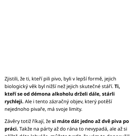
Zjistili, že ti, kteří pili pivo, byli v lepší formě, jejich
biologický věk byl nižší než jejich skutečné stáří.
Ti,
kteří se od démona alkoholu drželi dále, stárli
rychleji.
Ale i tento zázračný objev, který potěší
nejednoho pivaře, má svoje limity.
Závěry totiž říkají, že
si máte dát jedno až dvě piva po
práci.
Takže na párty až do rána to nevypadá, ale až si