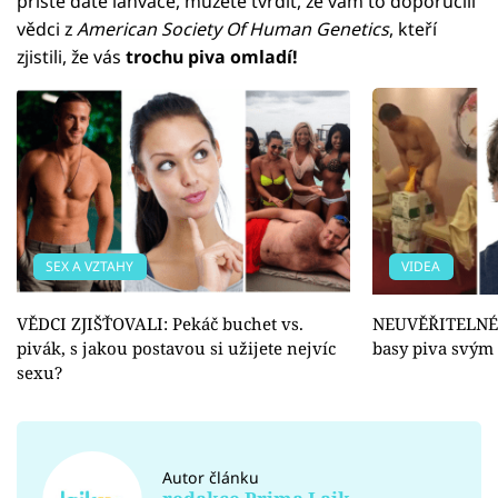
příště dáte lahváče, můžete tvrdit, že vám to doporučili
vědci z
American Society Of Human Genetics
, kteří
zjistili, že vás
trochu piva omladí!
SEX A VZTAHY
VIDEA
VĚDCI ZJIŠŤOVALI: Pekáč buchet vs.
NEUVĚŘITELNÉ V
pivák, s jakou postavou si užijete nejvíc
basy piva svým 
sexu?
Autor článku