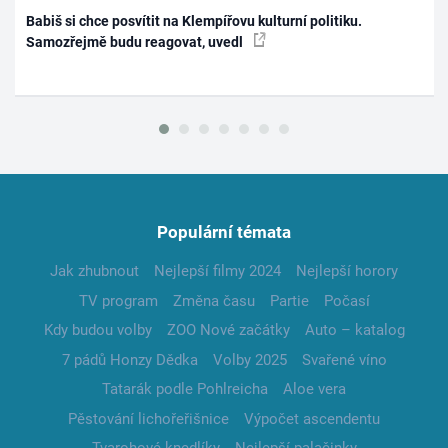
Babiš si chce posvítit na Klempířovu kulturní politiku.
Samozřejmě budu reagovat, uvedl
Populární témata
Jak zhubnout
Nejlepší filmy 2024
Nejlepší horory
TV program
Změna času
Partie
Počasí
Kdy budou volby
ZOO Nové začátky
Auto – katalog
7 pádů Honzy Dědka
Volby 2025
Svařené víno
Tatarák podle Pohlreicha
Aloe vera
Pěstování lichořeřišnice
Výpočet ascendentu