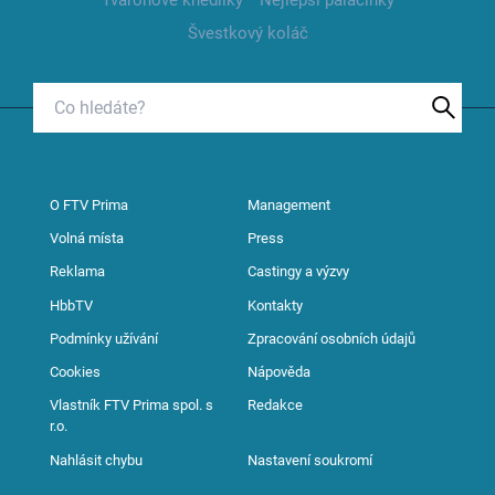
Tvarohové knedlíky
Nejlepší palačinky
Švestkový koláč
O FTV Prima
Management
Volná místa
Press
Reklama
Castingy a výzvy
HbbTV
Kontakty
Podmínky užívání
Zpracování osobních údajů
Cookies
Nápověda
Vlastník FTV Prima spol. s
Redakce
r.o.
Nahlásit chybu
Nastavení soukromí