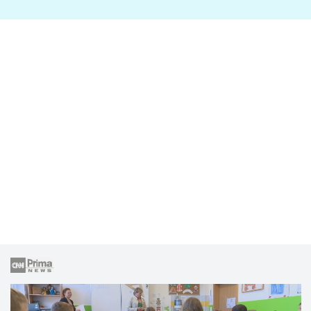
lže o své nevěře?