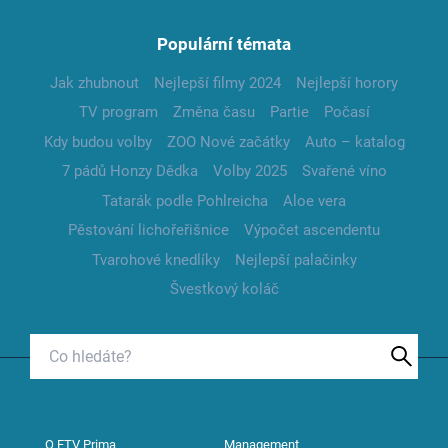
Populární témata
Jak zhubnout
Nejlepší filmy 2024
Nejlepší horory
TV program
Změna času
Partie
Počasí
Kdy budou volby
ZOO Nové začátky
Auto – katalog
7 pádů Honzy Dědka
Volby 2025
Svařené víno
Tatarák podle Pohlreicha
Aloe vera
Pěstování lichořeřišnice
Výpočet ascendentu
Tvarohové knedlíky
Nejlepší palačinky
Švestkový koláč
O FTV Prima
Management