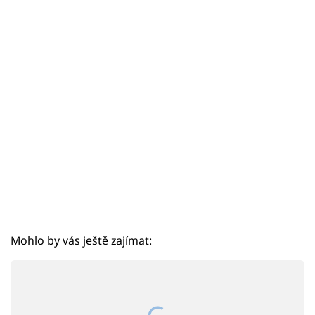
Sex a vztahy
Videa
Sledujte prima+
Přihlášení
Sledujte nás
Mohlo by vás ještě zajímat: