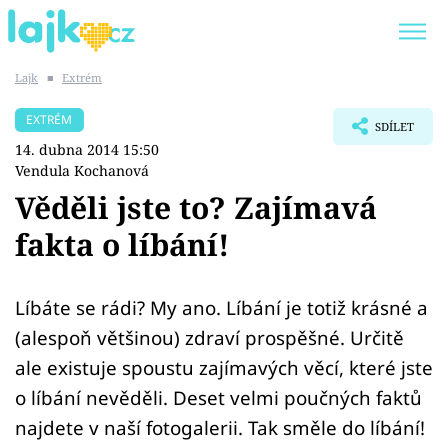
Lajk
■
Extrém
Trendy:
KARLOS VÉMOLA
ONLYFANS
EXTRÉM
SDÍLET
SHOPAHOLICADEL
CLASH OF THE STARS
14. dubna 2014 15:50
Vendula Kochanová
Věděli jste to? Zajímavá
fakta o líbání!
Témata
Showbyznys
Líbáte se rádi? My ano. Líbání je totiž krásné a
(alespoň většinou) zdraví prospěšné. Určitě
Youtubeři
ale existuje spoustu zajímavých věcí, které jste
o líbání nevěděli. Deset velmi poučných faktů
Virály
najdete v naší fotogalerii. Tak směle do líbání!