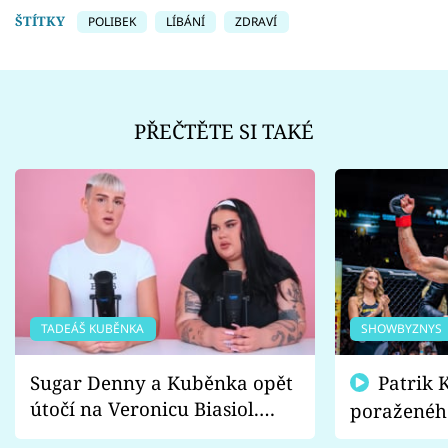
ŠTÍTKY
POLIBEK
LÍBÁNÍ
ZDRAVÍ
PŘEČTĚTE SI TAKÉ
TADEÁŠ KUBĚNKA
SHOWBYZNYS
Sugar Denny a Kuběnka opět
Patrik Kincl se zastal
útočí na Veronicu Biasiol.
poraženéh
Proč je podle nich falešná a
fanoušci n