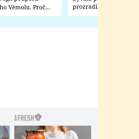
prozradila, co ji šokova
ho Vémolu. Proč
natáčení Euforie. Vážně
ji zápasit s ním než
bylo drsnější než hanba
 Kinclem?
filmy?