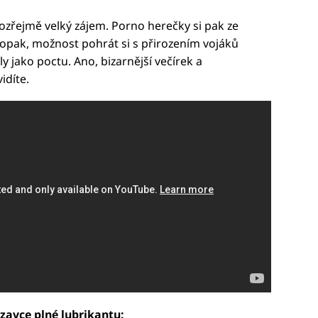
ozřejmě velký zájem. Porno herečky si pak ze
aopak, možnost pohrát si s přirozením vojáků
ly jako poctu. Ano, bizarnější večírek a
idíte.
zavce plné lubrikantu: