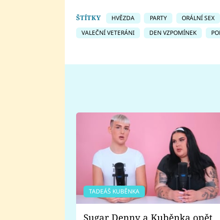
ŠTÍTKY
HVĚZDA
PARTY
ORÁLNÍ SEX
VALEČNÍ VETERÁNI
DEN VZPOMÍNEK
PO
TADEÁŠ KUBĚNKA
Sugar Denny a Kuběnka opět