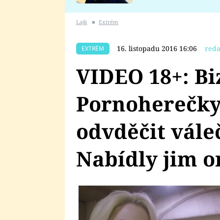
se v Plzni stalo
Lajk
■
Extrém
16. listopadu 2016 16:06
reda
EXTRÉM
VIDEO 18+: Bi
Pornoherečky 
odvděčit vál
Nabídly jim o