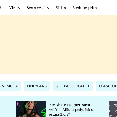
ři
Virály
Sex a vztahy
Videa
Sledujte prima+
Showbyznys
Extrém
VIRÁLY
KURIOZITY
VIDEA
KVÍZY
S VÉMOLA
ONLYFANS
SHOPAHOLICADEL
CLASH OF
Z Mishaly ze StarHousu
vylétlo: Miluju prdy. Jak si
co
je značkuje?