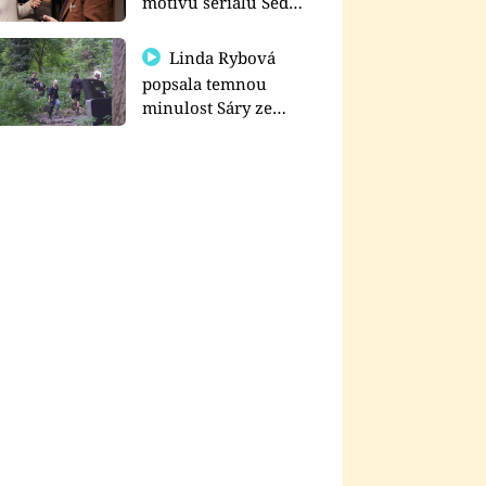
motivu seriálu Sedm
schodů k moci
Linda Rybová
popsala temnou
minulost Sáry ze
seriálu Zákony vlka