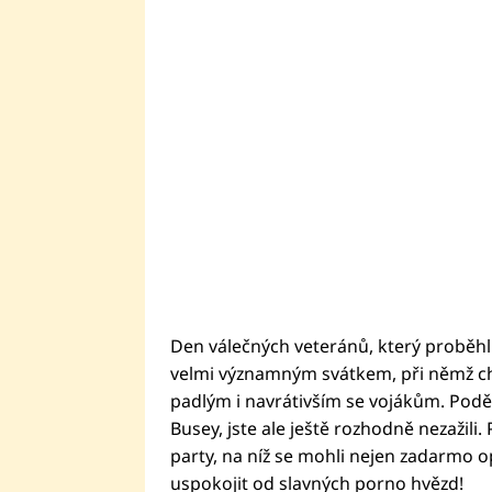
Den válečných veteránů, který proběhl 
velmi významným svátkem, při němž chtě
padlým i navrátivším se vojákům. Poděk
Busey, jste ale ještě rozhodně nezažili
party, na níž se mohli nejen zadarmo o
uspokojit od slavných porno hvězd!