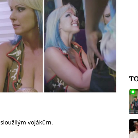
TO
vysloužilým vojákům.