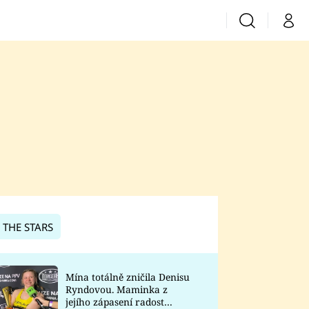
Vyhledávání
Můj 
Prima+
CNN Prima News
Prima Fresh
Prima Living
Prima Zoom
 THE STARS
Prima Lajk
Mína totálně zničila Denisu
Ryndovou. Maminka z
Sledujte nás
jejího zápasení radost