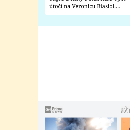
útočí na Veronicu Biasiol.
Proč je podle nich falešná a
lže o své nevěře?