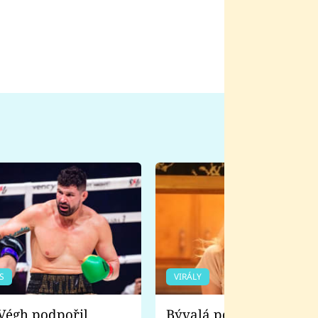
S
VIRÁLY
Bývalá pornoherečka