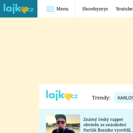
Menu
Showbyznys
Youtube
Youtuberky
Youtubeři
SHOPAHOLICADEL
FATTYPILLOW
ANNA ŠULC
FREESCOOT
SUGAR DENNY
ADAM KAJUMI
LADUŠKA
TADEÁŠ KUBĚNKA
DOMINIKA
DATEL
Trendy:
KARLO
MYSLIVCOVÁ
Známý český rapper
obviněn ze znásilnění:
Parťák Řezníka vysvětlil, 