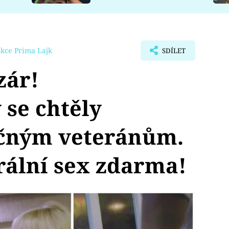
kce Prima Lajk
SDÍLET
zár!
se chtěly
ečným veteránům.
rální sex zdarma!