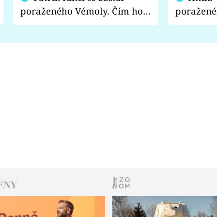
poraženého Vémoly. Čím ho
poražené
fanoušci naštvali?
chce radě
s vítězem