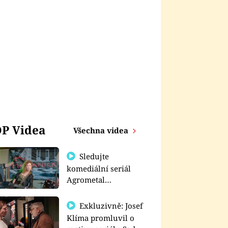
P Videa
Všechna videa
Sledujte
komediální seriál
Agrometal
exkluzivně na
prima+
Exkluzivně: Josef
Klíma promluvil o