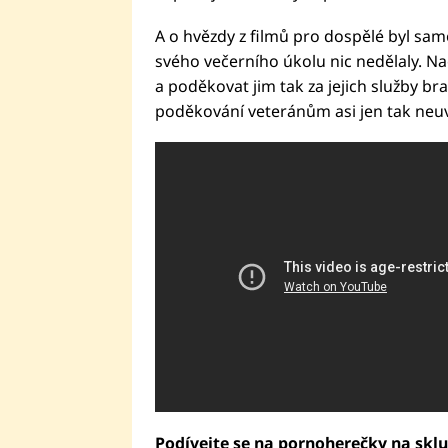
A o hvězdy z filmů pro dospělé byl sam
svého večerního úkolu nic nedělaly. N
a poděkovat jim tak za jejich služby bra
poděkování veteránům asi jen tak neuv
Podívejte se na pornoherečky na sklu