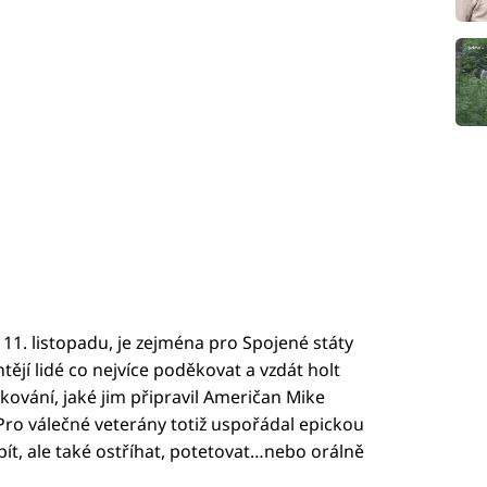
11. listopadu, je zejména pro Spojené státy
jí lidé co nejvíce poděkovat a vzdát holt
ování, jaké jim připravil Američan Mike
. Pro válečné veterány totiž uspořádal epickou
pít, ale také ostříhat, potetovat…nebo orálně