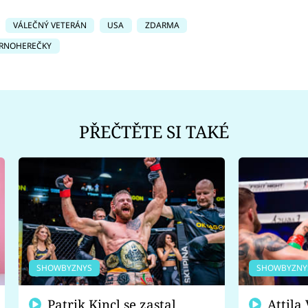
VÁLEČNÝ VETERÁN
USA
ZDARMA
RNOHEREČKY
PŘEČTĚTE SI TAKÉ
SHOWBYZNYS
SHOWBYZNY
Patrik Kincl se zastal
Attila Végh podpořil