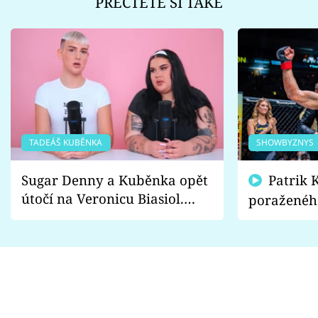
PŘEČTĚTE SI TAKÉ
TADEÁŠ KUBĚNKA
SHOWBYZNYS
Sugar Denny a Kuběnka opět
Patrik Kincl se zastal
útočí na Veronicu Biasiol.
poraženéh
Proč je podle nich falešná a
fanoušci n
lže o své nevěře?