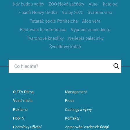
Kdy budou volby
ZOO Nové začátky
Auto – katalog
7 pádů Honzy Dědka
Volby 2025
Svařené víno
Tatarák podle Pohlreicha
Aloe vera
Pěstování lichořeřišnice
Výpočet ascendentu
Tvarohové knedlíky
Nejlepší palačinky
Švestkový koláč
O FTV Prima
Management
Volná místa
Press
Reklama
Castingy a výzvy
HbbTV
Kontakty
Podmínky užívání
Zpracování osobních údajů