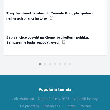
Tragický víkend na silnicích: Zemřelo 8 lidí, jde o jednu z
nejhorších bilancí historie
Babiš si chce posvítit na Klempířovu kulturní politiku.
Samozřejmě budu reagovat, uvedl
Populární témata
Jak zhubnout
Nejlepší filmy 2024
Nejlepší horory
TV program
Změna času
Partie
Počasí