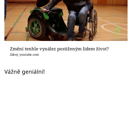
Sex a vztahy
Videa
Sledujte prima+
Přihlášení
Změní tenhle vynález postiženým lidem život?
Zdroj: youtube.com
Sledujte nás
Vážně geniální!