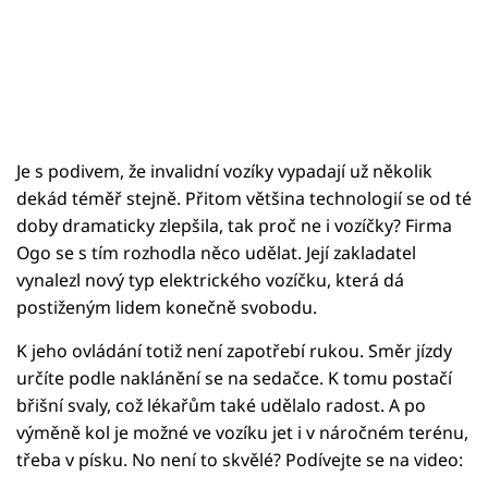
Je s podivem, že invalidní vozíky vypadají už několik
dekád téměř stejně. Přitom většina technologií se od té
doby dramaticky zlepšila, tak proč ne i vozíčky? Firma
Ogo se s tím rozhodla něco udělat. Její zakladatel
vynalezl nový typ elektrického vozíčku, která dá
postiženým lidem konečně svobodu.
K jeho ovládání totiž není zapotřebí rukou. Směr jízdy
určíte podle naklánění se na sedačce. K tomu postačí
břišní svaly, což lékařům také udělalo radost. A po
výměně kol je možné ve vozíku jet i v náročném terénu,
třeba v písku. No není to skvělé? Podívejte se na video: