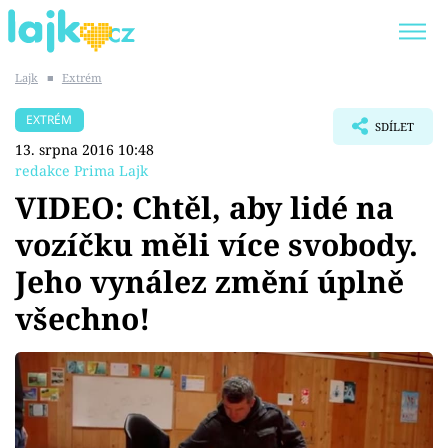
Lajk
■
Extrém
Trendy:
KARLOS VÉMOLA
ONLYFANS
EXTRÉM
SDÍLET
SHOPAHOLICADEL
CLASH OF THE STARS
13. srpna 2016 10:48
redakce Prima Lajk
VIDEO: Chtěl, aby lidé na
vozíčku měli více svobody.
Témata
Jeho vynález změní úplně
Showbyznys
všechno!
Youtubeři
Virály