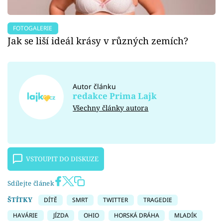
FOTOGALERIE
Jak se liší ideál krásy v různých zemích?
Autor článku
redakce Prima Lajk
Všechny články autora
VSTOUPIT DO DISKUZE
Sdílejte článek
ŠTÍTKY
DÍTĚ
SMRT
TWITTER
TRAGEDIE
HAVÁRIE
JÍZDA
OHIO
HORSKÁ DRÁHA
MLADÍK