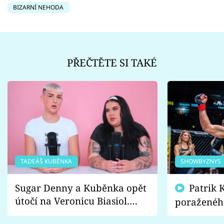
BIZARNÍ NEHODA
PŘEČTĚTE SI TAKÉ
TADEÁŠ KUBĚNKA
SHOWBYZNYS
Sugar Denny a Kuběnka opět
Patrik Kincl se zastal
útočí na Veronicu Biasiol.
poraženéh
Proč je podle nich falešná a
fanoušci n