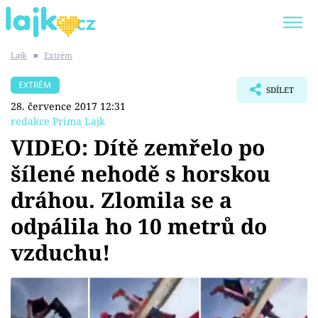
Lajk
■
Extrém
Trendy:
KARLOS VÉMOLA
ONLYFANS
EXTRÉM
SDÍLET
SHOPAHOLICADEL
CLASH OF THE STARS
28. července 2017 12:31
redakce Prima Lajk
VIDEO: Dítě zemřelo po
šílené nehodě s horskou
Témata
dráhou. Zlomila se a
Showbyznys
odpálila ho 10 metrů do
vzduchu!
Youtubeři
Virály