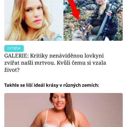
EXTRÉM
GALERIE: Kritiky nenáviděnou lovkyni
zvířat našli mrtvou. Kvůli čemu si vzala
život?
Takhle se liší ideál krásy v různých zemích: