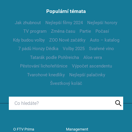
Populární témata
Jak zhubnout
Nejlepší filmy 2024
Nejlepší horory
TV program
Změna času
Partie
Počasí
Kdy budou volby
ZOO Nové začátky
Auto – katalog
7 pádů Honzy Dědka
Volby 2025
Svařené víno
Tatarák podle Pohlreicha
Aloe vera
Pěstování lichořeřišnice
Výpočet ascendentu
Tvarohové knedlíky
Nejlepší palačinky
Švestkový koláč
O FTV Prima
Management