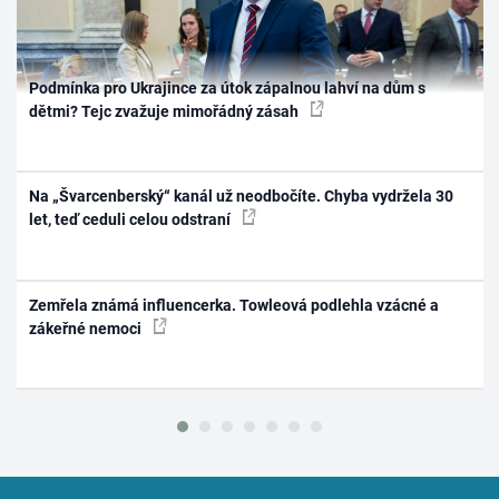
Podmínka pro Ukrajince za útok zápalnou lahví na dům s
dětmi? Tejc zvažuje mimořádný zásah
Na „Švarcenberský“ kanál už neodbočíte. Chyba vydržela 30
let, teď ceduli celou odstraní
Zemřela známá influencerka. Towleová podlehla vzácné a
zákeřné nemoci