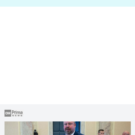
lže o své nevěře?