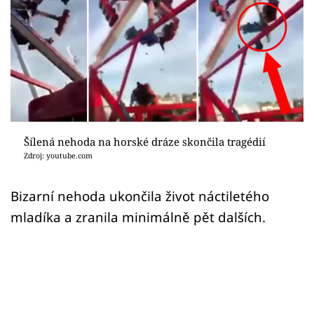
Sex a vztahy
Videa
Sledujte prima+
Přihlášení
Šílená nehoda na horské dráze skončila tragédií
Zdroj: youtube.com
Sledujte nás
Bizarní nehoda ukončila život náctiletého
mladíka a zranila minimálně pět dalších.