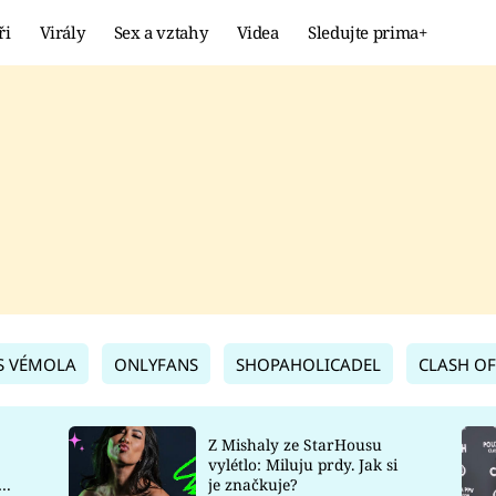
ři
Virály
Sex a vztahy
Videa
Sledujte prima+
Showbyznys
Extrém
VIRÁLY
KURIOZITY
VIDEA
KVÍZY
S VÉMOLA
ONLYFANS
SHOPAHOLICADEL
CLASH OF
Z Mishaly ze StarHousu
vylétlo: Miluju prdy. Jak si
co
je značkuje?