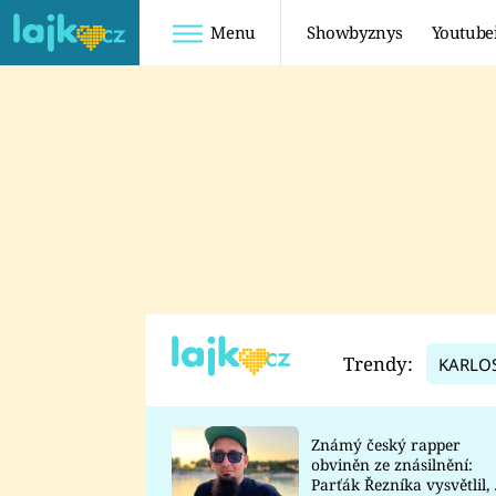
Menu
Showbyznys
Youtube
Youtuberky
Youtubeři
SHOPAHOLICADEL
FATTYPILLOW
ANNA ŠULC
FREESCOOT
SUGAR DENNY
ADAM KAJUMI
LADUŠKA
TADEÁŠ KUBĚNKA
DOMINIKA
DATEL
Trendy:
KARLO
MYSLIVCOVÁ
Známý český rapper
obviněn ze znásilnění:
Parťák Řezníka vysvětlil, 