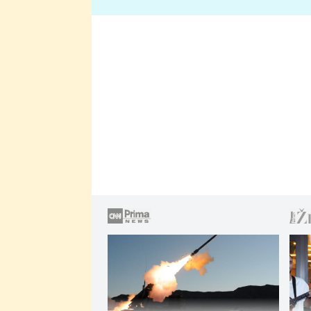
lže o své nevěře?