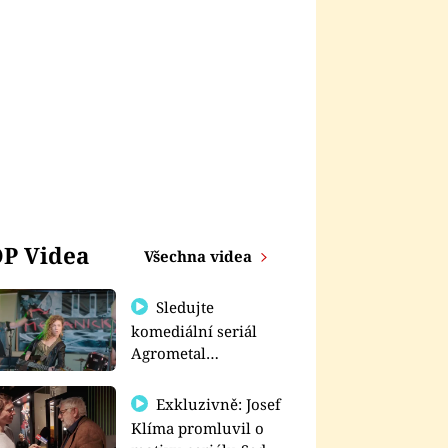
P Videa
Všechna videa
Sledujte
komediální seriál
Agrometal
exkluzivně na
prima+
Exkluzivně: Josef
Klíma promluvil o