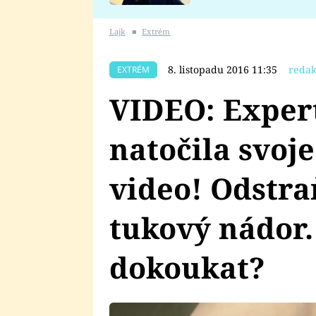
se v Plzni stalo
Lajk
■
Extrém
8. listopadu 2016 11:35
redak
EXTRÉM
VIDEO: Exper
natočila svoj
video! Odstr
tukový nádor.
dokoukat?