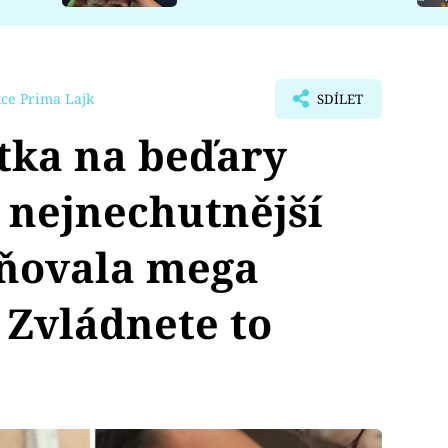
ce Prima Lajk
SDÍLET
tka na beďary
e nejnechutnější
aňovala mega
 Zvládnete to