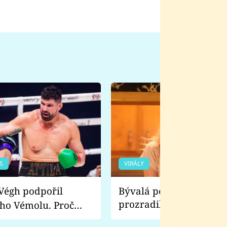
S
VIRÁLY
Bývalá pornoherečka
prozradila, co ji šokova
ho Vémolu. Proč
natáčení Euforie. Vážně
ji zápasit s ním než