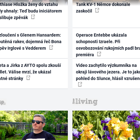
thiase Hložka ženy do vztahu
Tank KV-1 Němce dokonale
dy uhnaly: Teď budu iniciátorem
zaskočil
 slibuje zpěvák
zloučení s Glenem Hansardem:
Operace Entebbe ukázala
outěná rakev, dojemná řeč Bona
schopnosti Izraele. Při
zpěv Irglové s Vedderem
osvobozování rukojmích padl br
premiéra
ta a Jirka z AYTO spolu zkouší
Video zachytilo výzkumníka na
let. Válise mrzí, že ukázal
okraji lávového jezera. Je to jak
atné stránky
pohled do Slunce, hlásil vzruše