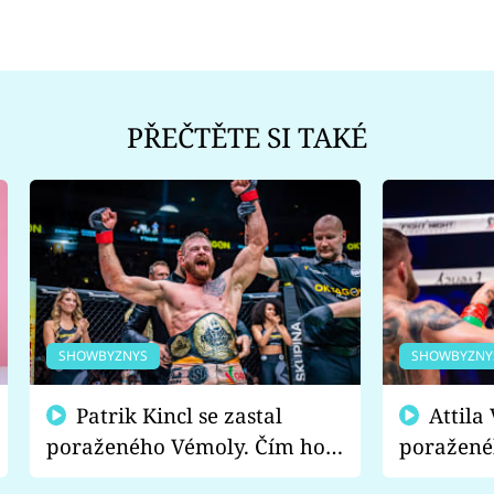
PŘEČTĚTE SI TAKÉ
SHOWBYZNYS
SHOWBYZNY
Patrik Kincl se zastal
Attila Végh podpořil
poraženého Vémoly. Čím ho
poražené
fanoušci naštvali?
chce radě