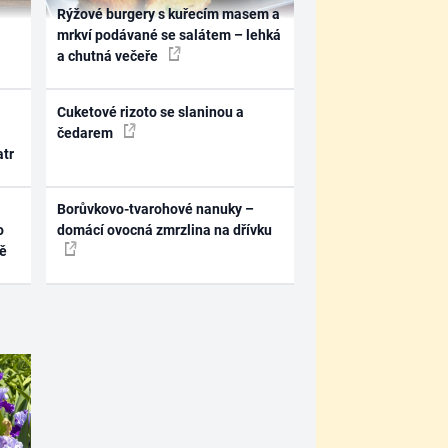
Rýžové burgery s kuřecím masem a
mrkví podávané se salátem – lehká
a chutná večeře
Cuketové rizoto se slaninou a
čedarem
atr
Borůvkovo-tvarohové nanuky –
o
domácí ovocná zmrzlina na dřívku
ně