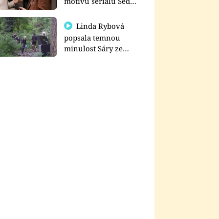
motivu seriálu Sedm
schodů k moci
Linda Rybová
popsala temnou
minulost Sáry ze
seriálu Zákony vlka