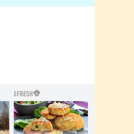
bylo drsnější než hanba
 Kinclem?
filmy?