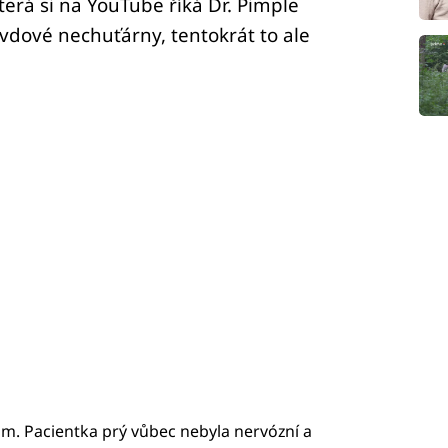
erá si na YouTube říká Dr. Pimple
vdové nechuťárny, tentokrát to ale
om. Pacientka prý vůbec nebyla nervózní a