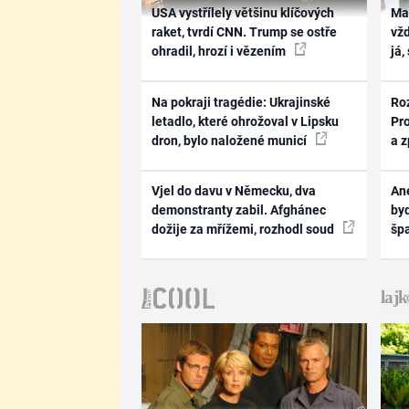
USA vystřílely většinu klíčových
Ma
raket, tvrdí CNN. Trump se ostře
vž
ohradil, hrozí i vězením
já,
Na pokraji tragédie: Ukrajinské
Ro
letadlo, které ohrožoval v Lipsku
Pr
dron, bylo naložené municí
a 
Vjel do davu v Německu, dva
Ane
demonstranty zabil. Afghánec
byd
dožije za mřížemi, rozhodl soud
šp