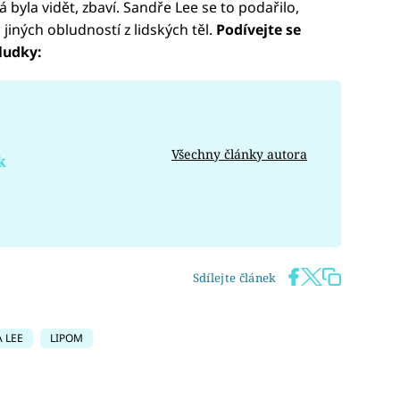
 byla vidět, zbaví. Sandře Lee se to podařilo,
 jiných obludností z lidských těl.
Podívejte se
aludky:
Všechny články autora
k
Sdílejte článek
 LEE
LIPOM