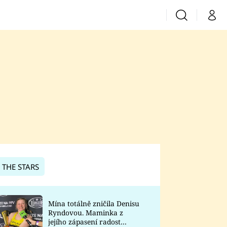
Vyhledávání
Můj 
Prima+
CNN Prima News
Prima Fresh
Prima Living
Prima Zoom
 THE STARS
Prima Lajk
Mína totálně zničila Denisu
Ryndovou. Maminka z
Sledujte nás
jejího zápasení radost