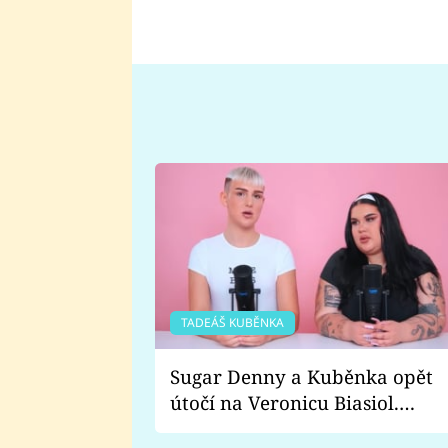
TADEÁŠ KUBĚNKA
Sugar Denny a Kuběnka opět
útočí na Veronicu Biasiol.
Proč je podle nich falešná a