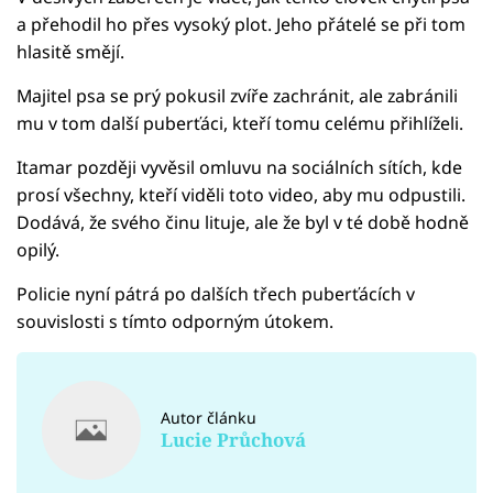
a přehodil ho přes vysoký plot. Jeho přátelé se při tom
hlasitě smějí.
Majitel psa se prý pokusil zvíře zachránit, ale zabránili
mu v tom další puberťáci, kteří tomu celému přihlíželi.
Itamar později vyvěsil omluvu na sociálních sítích, kde
prosí všechny, kteří viděli toto video, aby mu odpustili.
Dodává, že svého činu lituje, ale že byl v té době hodně
opilý.
Policie nyní pátrá po dalších třech puberťácích v
souvislosti s tímto odporným útokem.
Autor článku
Lucie Průchová