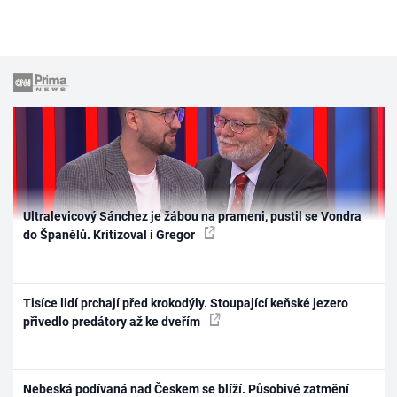
Ultralevicový Sánchez je žábou na prameni, pustil se Vondra
do Španělů. Kritizoval i Gregor
Tisíce lidí prchají před krokodýly. Stoupající keňské jezero
přivedlo predátory až ke dveřím
Nebeská podívaná nad Českem se blíží. Působivé zatmění