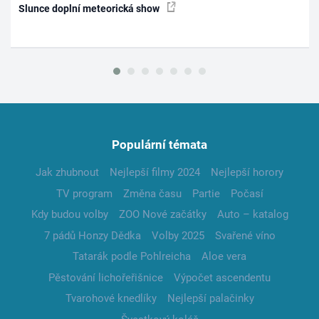
Slunce doplní meteorická show
Populární témata
Jak zhubnout
Nejlepší filmy 2024
Nejlepší horory
TV program
Změna času
Partie
Počasí
Kdy budou volby
ZOO Nové začátky
Auto – katalog
7 pádů Honzy Dědka
Volby 2025
Svařené víno
Tatarák podle Pohlreicha
Aloe vera
Pěstování lichořeřišnice
Výpočet ascendentu
Tvarohové knedlíky
Nejlepší palačinky