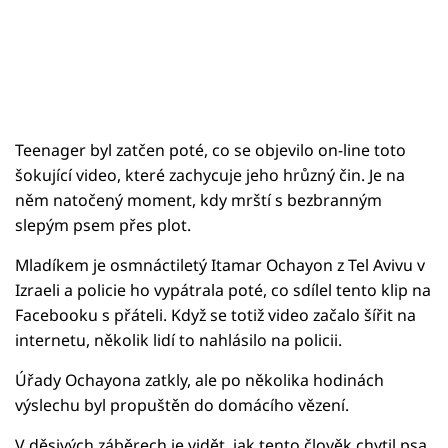
Teenager byl zatčen poté, co se objevilo on-line toto
šokující video, které zachycuje jeho hrůzný čin. Je na
něm natočený moment, kdy mrští s bezbranným
slepým psem přes plot.
Mladíkem je osmnáctiletý Itamar Ochayon z Tel Avivu v
Izraeli a policie ho vypátrala poté, co sdílel tento klip na
Facebooku s přáteli. Když se totiž video začalo šířit na
internetu, několik lidí to nahlásilo na policii.
Úřady Ochayona zatkly, ale po několika hodinách
výslechu byl propuštěn do domácího vězení.
V děsivých záběrech je vidět, jak tento člověk chytil psa