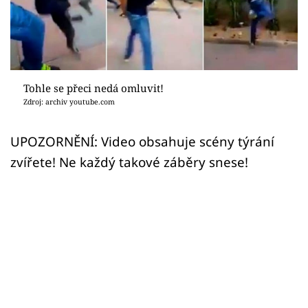
Sex a vztahy
Videa
Sledujte prima+
Tohle se přeci nedá omluvit!
Zdroj: archiv youtube.com
Přihlášení
UPOZORNĚNÍ: Video obsahuje scény týrání
zvířete! Ne každý takové záběry snese!
Sledujte nás