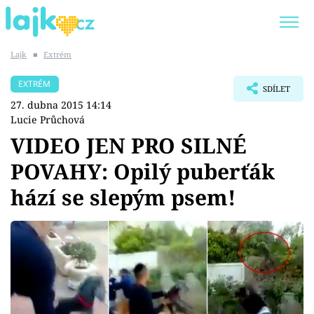
Lajk
■
Extrém
Trendy:
KARLOS VÉMOLA
ONLYFANS
EXTRÉM
SDÍLET
SHOPAHOLICADEL
CLASH OF THE STARS
27. dubna 2015 14:14
Lucie Průchová
VIDEO JEN PRO SILNÉ
POVAHY: Opilý puberťák
Témata
hází se slepým psem!
Showbyznys
Youtubeři
Virály