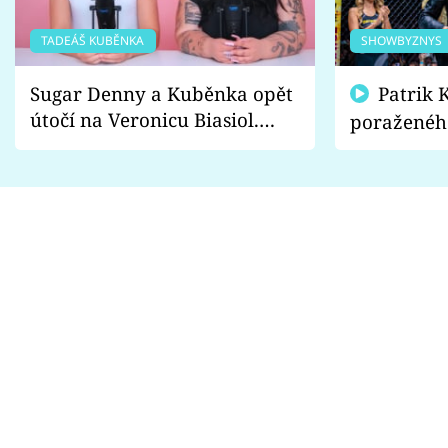
TADEÁŠ KUBĚNKA
SHOWBYZNYS
Sugar Denny a Kuběnka opět
Patrik Kincl se zastal
útočí na Veronicu Biasiol.
poraženéh
Proč je podle nich falešná a
fanoušci n
lže o své nevěře?